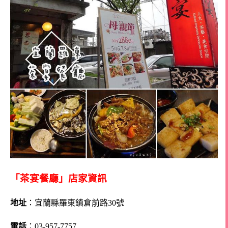
「茶宴餐廳」店家資訊
地址
：宜蘭縣羅東鎮倉前路30號
電話
：
03-957-7757