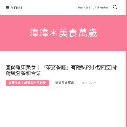
Skip
MENU
to
content
瑋瑋＊美食萬歲
宜蘭羅東美食｜『茶宴餐廳』有隱私的小包廂空間!
精緻套餐和合菜
宜蘭美食｜部落客吃喝玩樂
瑋瑋美食萬歲
2016-05-24