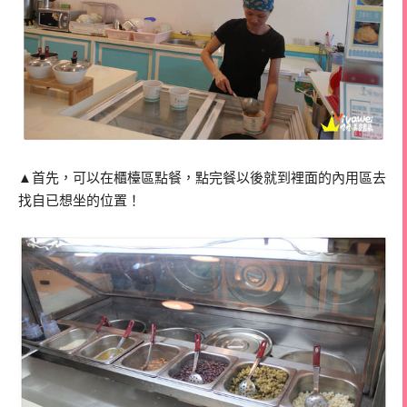
▲首先，可以在櫃檯區點餐，點完餐以後就到裡面的內用區去
找自已想坐的位置！