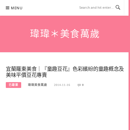
Skip
MENU
to
content
瑋瑋＊美食萬歲
宜蘭羅東美食｜『童趣豆花』色彩繽紛的童趣概念及
美味平價豆花專賣
已歇業
瑋瑋美食萬歲
2014-11-16
0