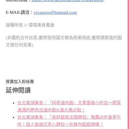
E-MAIL請洽：
vivagozo@hotmail.com
版權所有 © 瑋瑋美食萬歲
(非邀約合作店家,嚴禁使用圖文做為商業用途,嚴禁擷取我的圖
文做任何背書)
按讚加入粉絲團
延伸閱讀
台北東湖美食｜『純發滷肉飯』文青風格小吃店～膠質
滿滿的肥肉派滷肉飯&滷大腸必點！
台北東湖美食｜『金好越南法國麵包』推薦必吃香茅牛
肉！超人氣越式夾心麵包～外酥內餡超涮嘴！