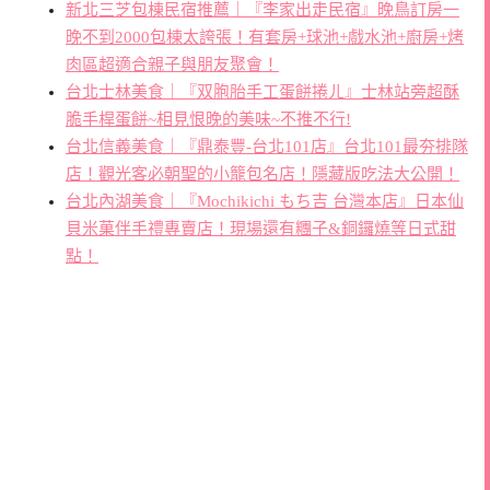
新北三芝包棟民宿推薦｜『李家出走民宿』晚鳥訂房一
晚不到2000包棟太誇張！有套房+球池+戲水池+廚房+烤
肉區超適合親子與朋友聚會！
台北士林美食｜『双胞胎手工蛋餅捲ㄦ』士林站旁超酥
脆手桿蛋餅~相見恨晚的美味~不推不行!
台北信義美食｜『鼎泰豐-台北101店』台北101最夯排隊
店！觀光客必朝聖的小籠包名店！隱藏版吃法大公開！
台北內湖美食｜『Mochikichi もち吉 台灣本店』日本仙
貝米菓伴手禮專賣店！現場還有糰子&銅鑼燒等日式甜
點！