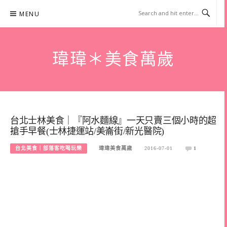
Skip
MENU
to
content
瑋瑋＊美食萬歲
台北士林美食｜『阿水麵線』一天只賣三個小時的超
搶手早餐(士林捷運站/美崙街/新光醫院)
台北美食｜部落客吃喝玩樂
瑋瑋美食萬歲
2016-07-01
1