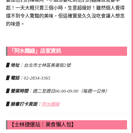
起！一天大概只賣三個小時，生意超級好！
雖然個人覺得
還不到令人驚豔的美味，但這確實是久久沒吃會讓人想念
的味道。
「阿水麵線」店家資訊
▋地址
：台北市士林區美崙街2號
▋電話
：02-2834-3365
▋營業時間
：週二至週日06:00-09:00（每週一公休）
▋臉書打卡頁面
：
阿水麵線
【士林捷運站｜美食懶人包】