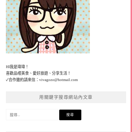
HI我是瑋瑋！
喜歡品嚐美食、愛好旅遊、分享生活！
✓合作邀約請來信：
vivagozo@hotmail.com
用關鍵字搜尋網站內文章
搜
尋
關
鍵