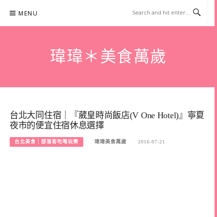
Skip
MENU
to
content
瑋瑋＊美食萬歲
台北大同住宿｜『葳皇時尚飯店(V One Hotel)』寧夏
夜市的便宜住宿休息選擇
台北美食｜部落客吃喝玩樂
瑋瑋美食萬歲
2016-07-21