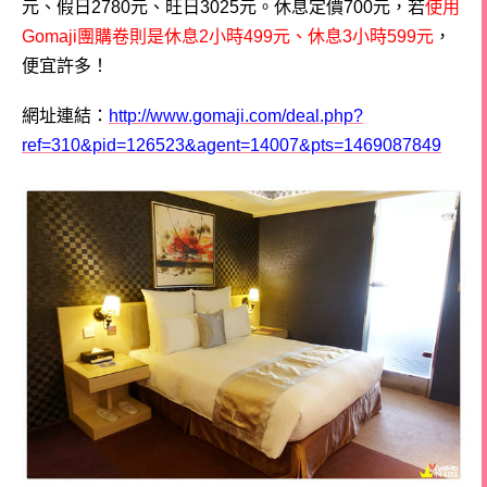
元、假日2780元、旺日3025元。
休息定價700元，若
使用
Gomaji團購卷則是休息2小時499元、休息3小時599元
，
便宜許多！
網址連結：
http://www.gomaji.com/deal.php?
ref=310&pid=126523&agent=14007&pts=1469087849