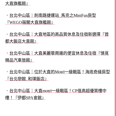
大直旗艦館』
．
台北中山區｜劍南路捷運站_馬克之MiniFun房型
『WEGO薇閣大直旗艦館』
．
台北中山區｜大直地區的高品質休息及住宿新選擇『首
都大飯店大直館』
．
台北中山區｜大直美麗華周邊的便宜休息及住宿『情覓
精品汽車旅館』
．
台北中山區｜位於大直的Motel一級戰區！海底奇緣房型
『台北戀館_和璞飯店』
．
台北中山區｜大直motel一級戰區！CP值高超優質樓中
樓！『伊都SPA會館』