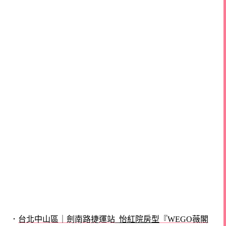
．
台北中山區｜劍南路捷運站_
怡紅院房型
『WEGO薇閣