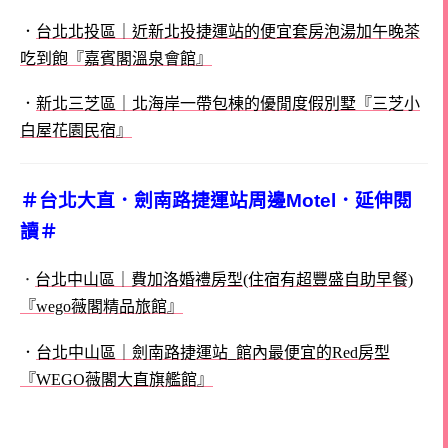
．
台北北投區｜近新北投捷運站的便宜套房泡湯加午晚茶
吃到飽『嘉賓閣溫泉會館』
．
新北三芝區｜北海岸一帶包棟的優閒度假別墅『三芝小
白屋花園民宿』
＃台北大直．劍南路捷運站周邊Motel．延伸閱
讀＃
台北中山區｜費加洛婚禮房型(住宿有超豐盛自助早餐)
．
『wego薇閣精品旅館』
．
台北中山區｜劍南路捷運站_館內最便宜的Red房型
『WEGO薇閣大直旗艦館』