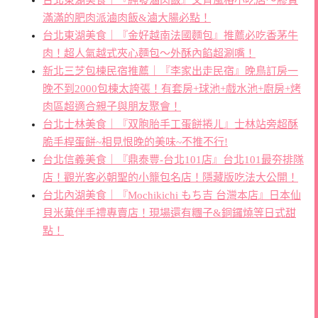
台北東湖美食｜『純發滷肉飯』文青風格小吃店～膠質
滿滿的肥肉派滷肉飯&滷大腸必點！
台北東湖美食｜『金好越南法國麵包』推薦必吃香茅牛
肉！超人氣越式夾心麵包～外酥內餡超涮嘴！
新北三芝包棟民宿推薦｜『李家出走民宿』晚鳥訂房一
晚不到2000包棟太誇張！有套房+球池+戲水池+廚房+烤
肉區超適合親子與朋友聚會！
台北士林美食｜『双胞胎手工蛋餅捲ㄦ』士林站旁超酥
脆手桿蛋餅~相見恨晚的美味~不推不行!
台北信義美食｜『鼎泰豐-台北101店』台北101最夯排隊
店！觀光客必朝聖的小籠包名店！隱藏版吃法大公開！
台北內湖美食｜『Mochikichi もち吉 台灣本店』日本仙
貝米菓伴手禮專賣店！現場還有糰子&銅鑼燒等日式甜
點！