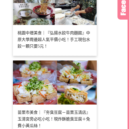
桃園中壢美食｜『弘揚水餃牛肉麵館』中
原大學周邊超人氣平價小吃！手工現包水
餃一顆只要5元！
苗栗市美食｜『夯臭豆腐－苗栗玉清店』
玉清宮旁必吃小吃！現炸酥脆臭豆腐＋免
費小黃瓜絲！