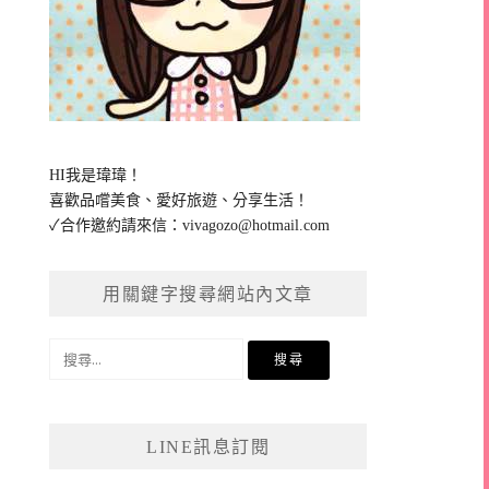
HI我是瑋瑋！
喜歡品嚐美食、愛好旅遊、分享生活！
✓合作邀約請來信：
vivagozo@hotmail.com
用關鍵字搜尋網站內文章
搜
尋
關
鍵
LINE訊息訂閱
字: