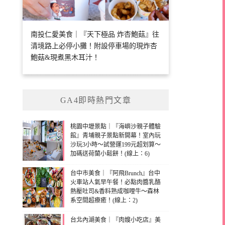
南投仁愛美食｜『天下極品 炸杏鮑菇』往
清境路上必停小攤！附設停車場的現炸杏
鮑菇&現煮黑木耳汁！
GA4即時熱門文章
桃園中壢景點｜『海嶼沙親子體驗
館』青埔親子景點新開幕！室內玩
沙玩3小時～試營運199元超划算～
加碼送荷蘭小鬆餅！(線上：6)
台中市美食｜『阿飛Brunch』台中
火車站人氣早午餐！必點肉醬乳酪
熱壓吐司&香料熟成咖哩牛～森林
系空間超療癒！(線上：2)
台北內湖美食｜『肉嫂小吃店』美