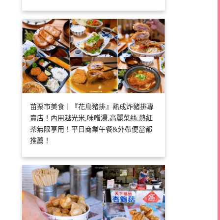
苗栗市美食｜『花鳥豬排』熟成炸豬排專
賣店！內用越光米,味噌湯,高麗菜絲,熱紅
茶無限享用！平日商業午餐&外帶便當都
推薦！