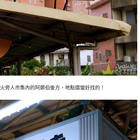
火旁人市集內的阿鄭伯後方，地點還蠻好找的！