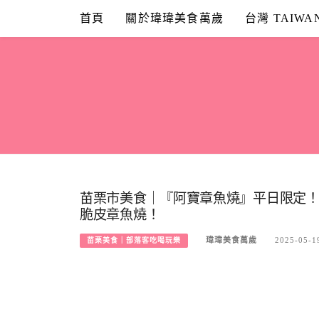
Skip
首頁
關於瑋瑋美食萬歲
台灣 TAIWA
to
content
苗栗市美食｜『阿寶章魚燒』平日限定
脆皮章魚燒！
瑋瑋美食萬歲
2025-05-1
苗栗美食｜部落客吃喝玩樂