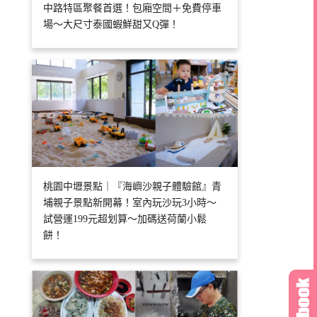
中路特區聚餐首選！包廂空間＋免費停車
場～大尺寸泰國蝦鮮甜又Q彈！
桃園中壢景點｜『海嶼沙親子體驗館』青
埔親子景點新開幕！室內玩沙玩3小時～
試營運199元超划算～加碼送荷蘭小鬆
餅！