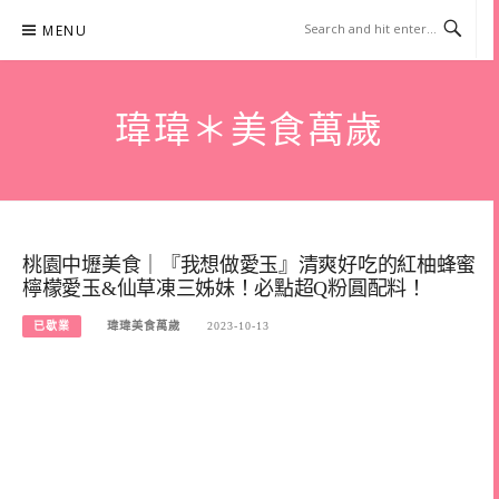
Skip
MENU
to
content
瑋瑋＊美食萬歲
桃園中壢美食｜『我想做愛玉』清爽好吃的紅柚蜂蜜
檸檬愛玉&仙草凍三姊妹！必點超Q粉圓配料！
已歇業
瑋瑋美食萬歲
2023-10-13