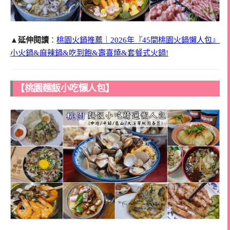
▲延伸閱讀
：
桃園火鍋推薦｜2026年『45間桃園火鍋懶人包』
小火鍋&麻辣鍋&吃到飽&壽喜燒&套餐式火鍋!
【桃園麵飯小吃懶人包】