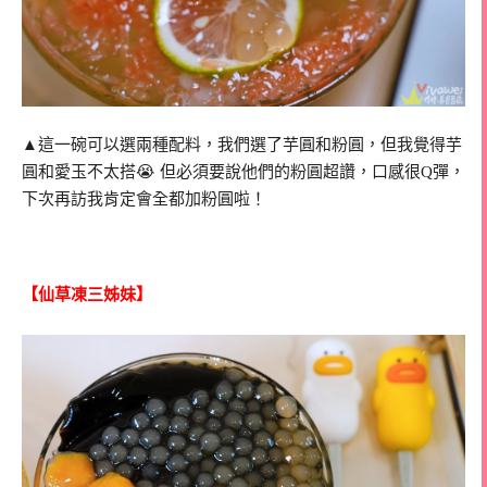
▲這一碗可以選兩種配料，我們選了芋圓和粉圓，但我覺得芋
圓和愛玉不太搭😭 但必須要說他們的粉圓超讚，口感很Q彈，
下次再訪我肯定會全都加粉圓啦！
【仙草凍三姊妹】