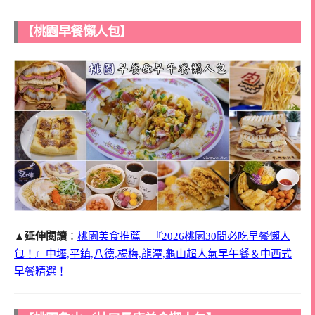
【桃園早餐懶人包】
▲延伸閱讀
：
桃園美食推薦｜『2026桃園30間必吃早餐懶人
包！』中壢,平鎮,八德,楊梅,龍潭,龜山超人氣早午餐＆中西式
早餐精選！