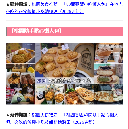
▲延伸閱讀
：
桃園美食推薦｜『80間麵飯小吃懶人包』在地人
必吃的飯食麵攤小吃總整理（2026更新）
【桃園隨手點心懶人包】
▲延伸閱讀
：
桃園美食推薦｜『桃園各區40間隨手點心懶人
包』必吃的解饞小吃及甜點精選集（2026更新）