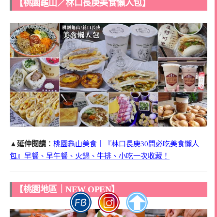
【桃園龜山／林口長庚美食懶人包】
▲延伸閱讀
：
桃園龜山美食｜『林口長庚30間必吃美食懶人
包』早餐、早午餐、火鍋、牛排、小吃一次收藏！
【桃園地區｜NEW OPEN】