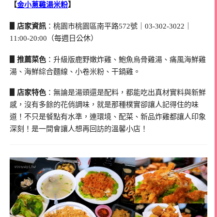
【
金小蔥雞湯米粉
】
▋店家資訊
：桃園市桃園區南平路572號｜03-302-3022｜
11:00-20:00（每週日公休）
▋推薦菜色
：升級版鹿野嫩炸雞、鮑魚烏骨雞湯、痛風海鮮雞
湯、海鮮綜合麵線、小卷米粉、干鍋雞。
▋店家特色
：無論是湯頭還是配料，都能吃出真材實料與新鮮
感，沒有多餘的花俏調味，就是那種樸實卻讓人記得住的味
道！不只是餐點有水準，連環境、配菜、新品炸雞都讓人印象
深刻！是一間會讓人想再回訪的溫馨小店！