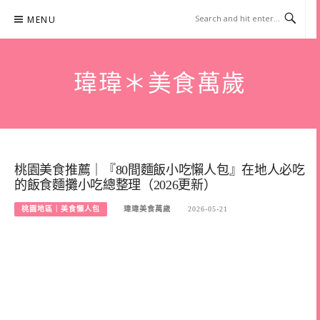
Skip
MENU
to
content
瑋瑋＊美食萬歲
桃園美食推薦｜『80間麵飯小吃懶人包』在地人必吃
的飯食麵攤小吃總整理（2026更新）
桃園地區｜美食懶人包
瑋瑋美食萬歲
2026-05-21