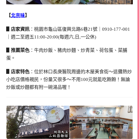
【
北京味
】
▋店家資訊
：桃園市龜山區復興北路6巷21號｜0910-177-001
｜週二至週五11:00-20:00(每週六,日,一公休)
▋推薦菜色
：牛肉炒飯、豬肉炒麵、炒青菜、荷包蛋、菜脯
蛋。
▋店家特色
：位於林口長庚醫院周邊的木屋美食街～這攤熱炒
小吃店價格親民，份量又很多～不用100元就能吃飽飽！無論
炒飯或炒麵都有附一碗湯品喔！