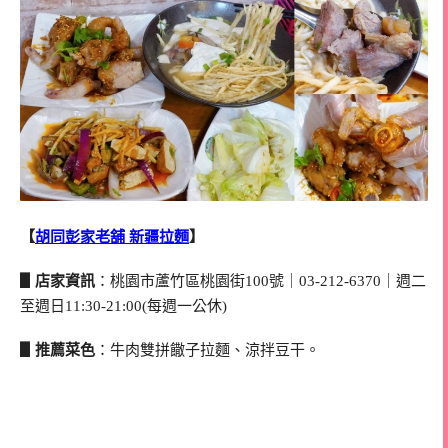
【
胡同彭家老舖 新疆拉麵
】
▋店家資訊
：桃園市蘆竹區桃園街100號｜03-212-6370｜週二
至週日11:30-21:00(每週一公休)
▋推薦菜色
：牛肉雙拼饊子拉麵、涼拌豆干。