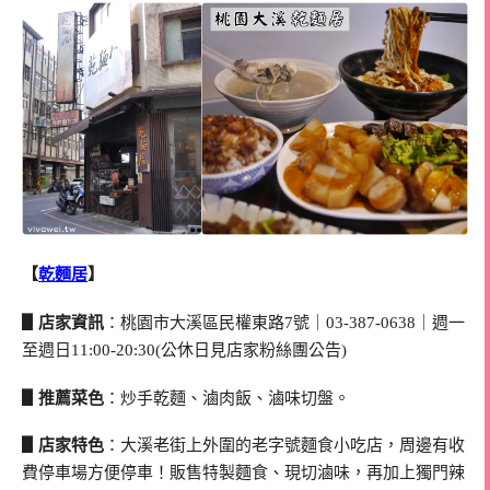
【
乾麵居
】
▋店家資訊
：桃園市大溪區民權東路7號｜03-387-0638｜週一
至週日11:00-20:30(公休日見店家粉絲團公告)
▋推薦菜色
：炒手乾麵、滷肉飯、滷味切盤。
▋店家特色
：大溪老街上外圍的老字號麵食小吃店，周邊有收
費停車場方便停車！販售特製麵食、現切滷味，再加上獨門辣