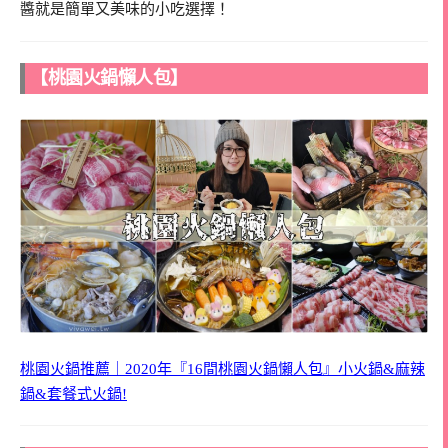
醬就是簡單又美味的小吃選擇！
【桃園火鍋懶人包】
桃園火鍋推薦｜2020年『16間桃園火鍋懶人包』小火鍋&麻辣
鍋&套餐式火鍋!