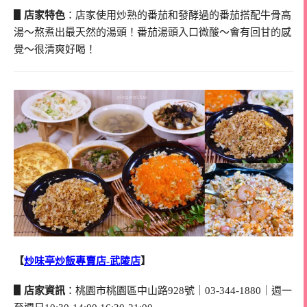
▋店家特色
：店家使用炒熟的番茄和發酵過的番茄搭配牛骨高
湯～熬煮出最天然的湯頭！番茄湯頭入口微酸～會有回甘的感
覺～很清爽好喝！
【
炒味亭炒飯專賣店-武陵店
】
▋店家資訊
：桃園市桃園區中山路928號｜03-344-1880｜週一