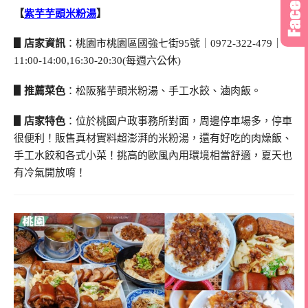
【
紫芋芋頭米粉湯
】
▋店家資訊
：桃園市桃園區國強七街95號｜0972-322-479｜
11:00-14:00,16:30-20:30(每週六公休)
▋推薦菜色
：松阪豬芋頭米粉湯、手工水餃、滷肉飯。
▋店家特色
：位於桃園户政事務所對面，周邊停車場多，停車
很便利！販售真材實料超澎湃的米粉湯，還有好吃的肉燥飯、
手工水餃和各式小菜！挑高的歐風內用環境相當舒適，夏天也
有冷氣開放唷！