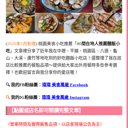
(
2026年5月新增
) 桃園美食小吃推薦「80
間在地人推薦麵飯小
吃
」文章裡分享了近年我在中壢、平鎮、桃園區、八德、龜
山、大溪、蘆竹等地吃到的好吃麵飯小吃店！還整理了我在該
店比較推薦的餐點品項～提供給大家出外用餐時多些參考選
擇！也歡迎留言與我分享你的愛店喔！
🔍 我的FB粉絲團：
瑋瑋 美食萬歲 Facebook
🔍
我的IG粉絲團：
瑋瑋 美食萬歲 Instagram
【點圖或店名即可閱讀完整文章】
（營業時間及實際販售品項，以店家現場公告為主）