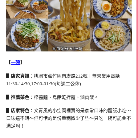
【
一碗
】
▋店家資訊
：桃園市蘆竹區南崁路212號｜無營業用電話｜
11:30-14:30,17:00-01:30(每週二公休)
▋推薦菜色
：榨醬麵、烏醋乾拌麵、滷肉飯。
▋店家特色
：文青風的小空間裡賣的是家常口味的麵飯小吃～
口味還不錯～但可惜的是份量稍微少了些～只吃一碗可能會不
滿足啊！