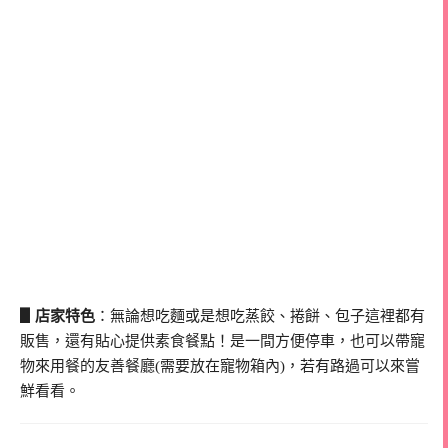
▋店家特色
：無論想吃麵或是想吃蒸餃、捲餅、包子這裡都有
販售，還有貼心提供素食餐點！是一間方便停車，也可以帶寵
物來用餐的友善餐廳(需要放在寵物箱內)，若有路過可以來嘗
鮮看看。