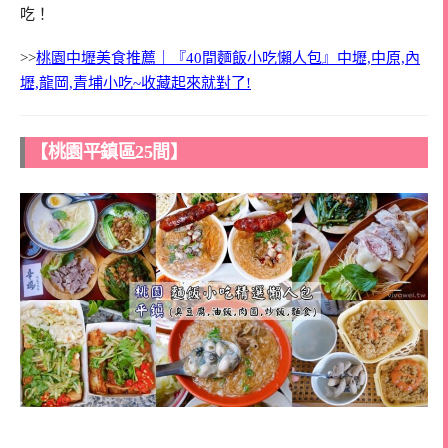
吃！
>>
桃園中壢美食推薦｜『40間麵飯小吃懶人包』中壢,中原,內
壢,龍岡,青埔小吃~收藏起來就對了!
【桃園平鎮區25間】