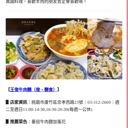
異國料理，喜歡羊肉的朋友肯定會喜歡唷！
【
王俊牛肉麵（俊、麵食）
】
▋店家資訊
：桃園市蘆竹區忠孝西路23號｜03-312-2669｜週
二至週日11:00-14:30,16:30-20:30(每週一公休)
▋推薦菜色
：番茄牛肉麵加蛋花