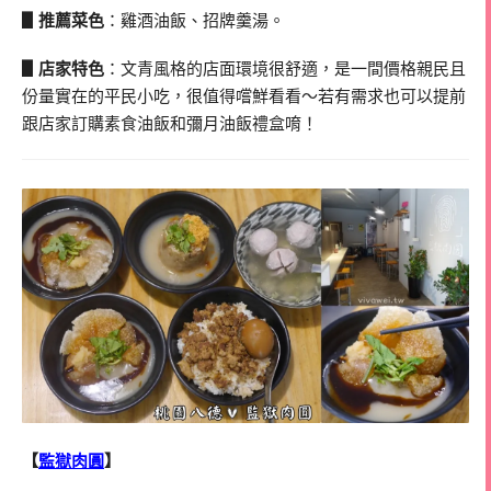
▋推薦菜色
：雞酒油飯、招牌羹湯。
▋店家特色
：文青風格的店面環境很舒適，是一間價格親民且
份量實在的平民小吃，很值得嚐鮮看看～若有需求也可以提前
跟店家訂購素食油飯和彌月油飯禮盒唷！
【
監獄肉圓
】