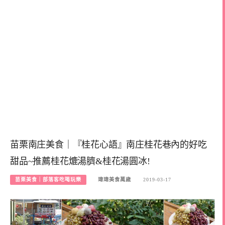
苗栗南庄美食｜『桂花心語』南庄桂花巷內的好吃
甜品~推薦桂花熝湯臍&桂花湯圓冰!
苗栗美食｜部落客吃喝玩樂
瑋瑋美食萬歲
2019-03-17