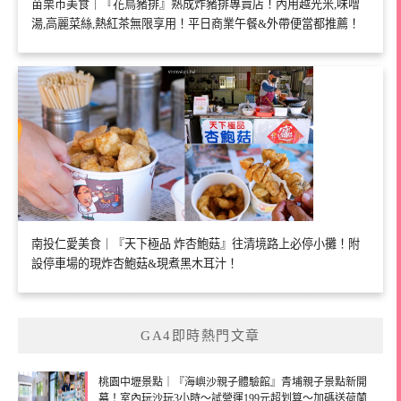
苗栗市美食｜『花鳥豬排』熟成炸豬排專賣店！內用越光米,味噌
湯,高麗菜絲,熱紅茶無限享用！平日商業午餐&外帶便當都推薦！
南投仁愛美食｜『天下極品 炸杏鮑菇』往清境路上必停小攤！附
設停車場的現炸杏鮑菇&現煮黑木耳汁！
GA4即時熱門文章
桃園中壢景點｜『海嶼沙親子體驗館』青埔親子景點新開
幕！室內玩沙玩3小時～試營運199元超划算～加碼送荷蘭