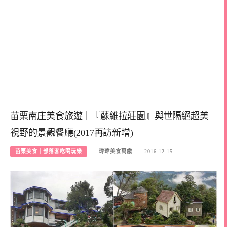
苗栗南庄美食旅遊｜『蘇維拉莊園』與世隔絕超美
視野的景觀餐廳(2017再訪新增)
苗栗美食｜部落客吃喝玩樂
瑋瑋美食萬歲
2016-12-15