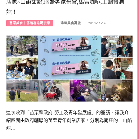
店家~山餡甜點,瑞盛客家米食,馬告咖啡,上癮餐酒
館！
苗栗美食｜部落客吃喝玩樂
瑋瑋美食萬歲
2019-11-14
這次收到「苗栗縣政府-勞工及青年發展處」的邀請，讓我介
紹四間由政府輔導的苗栗青年創業店家，分別為南庄的「山餡
甜…