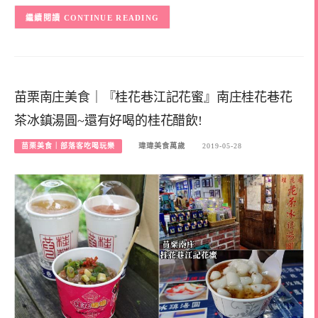
CONTINUE READING
苗栗南庄美食｜『桂花巷江記花蜜』南庄桂花巷花
茶冰鎮湯圓~還有好喝的桂花醋飲!
苗栗美食｜部落客吃喝玩樂
瑋瑋美食萬歲
2019-05-28