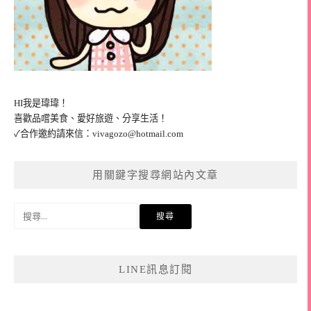
HI我是瑋瑋！
喜歡品嚐美食、愛好旅遊、分享生活！
✓合作邀約請來信：
vivagozo@hotmail.com
用關鍵字搜尋網站內文章
搜
尋
關
鍵
LINE訊息訂閱
字: