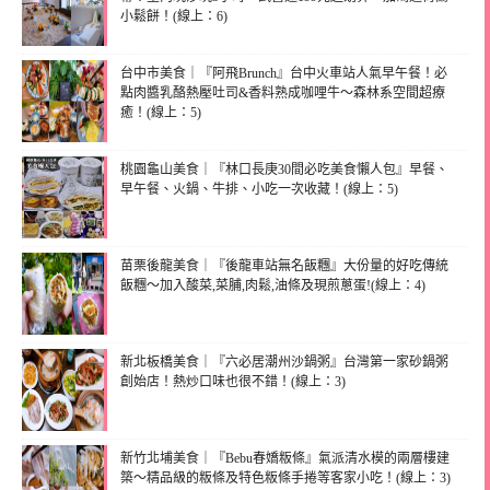
小鬆餅！(線上：6)
台中市美食｜『阿飛Brunch』台中火車站人氣早午餐！必
點肉醬乳酪熱壓吐司&香料熟成咖哩牛～森林系空間超療
癒！(線上：5)
桃園龜山美食｜『林口長庚30間必吃美食懶人包』早餐、
早午餐、火鍋、牛排、小吃一次收藏！(線上：5)
苗栗後龍美食｜『後龍車站無名飯糰』大份量的好吃傳統
飯糰～加入酸菜,菜脯,肉鬆,油條及現煎蔥蛋!(線上：4)
新北板橋美食｜『六必居潮州沙鍋粥』台灣第一家砂鍋粥
創始店！熱炒口味也很不錯！(線上：3)
新竹北埔美食｜『Bebu春嬌粄條』氣派清水模的兩層樓建
築～精品級的粄條及特色粄條手捲等客家小吃！(線上：3)