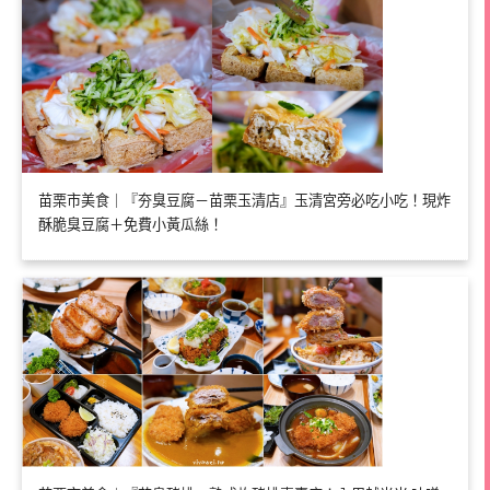
苗栗市美食｜『夯臭豆腐－苗栗玉清店』玉清宮旁必吃小吃！現炸
酥脆臭豆腐＋免費小黃瓜絲！