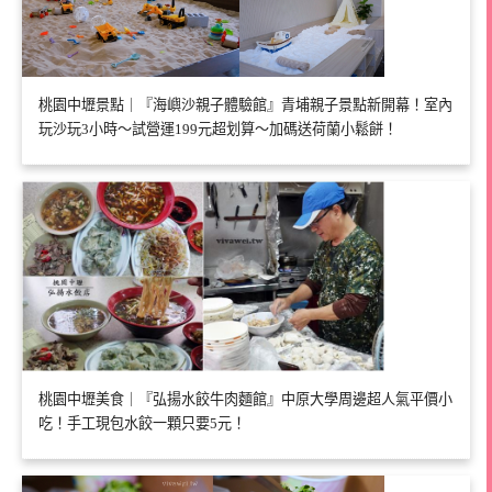
桃園中壢景點｜『海嶼沙親子體驗館』青埔親子景點新開幕！室內
玩沙玩3小時～試營運199元超划算～加碼送荷蘭小鬆餅！
桃園中壢美食｜『弘揚水餃牛肉麵館』中原大學周邊超人氣平價小
吃！手工現包水餃一顆只要5元！