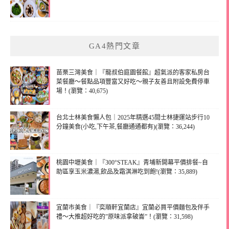
GA4熱門文章
苗栗三灣美食｜『龍叔伯庭園餐館』超氣派的客家私房台
菜餐廳～餐點品項豐富又好吃～親子友善且附設免費停車
場！(瀏覽：40,675)
台北士林美食懶人包｜2025年精選45間士林捷運站步行10
分鐘美食(小吃,下午茶,餐廳通通都有)(瀏覽：36,244)
桃園中壢美食｜『300°STEAK』青埔新開幕平價排餐~自
助區享玉米濃湯,飲品及霜淇淋吃到飽!(瀏覽：35,889)
宜蘭市美食｜『奕順軒宜蘭店』宜蘭必買平價麵包及伴手
禮～大推超好吃的”原味派拿破崙”！(瀏覽：31,598)