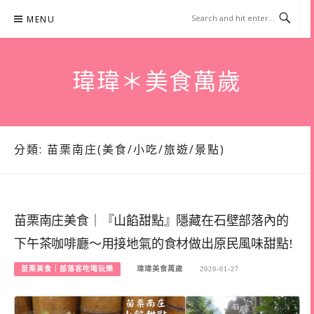
Skip
MENU
to
content
瑋瑋＊美食萬歲
分類:
苗栗南庄(美食/小吃/旅遊/景點)
苗栗南庄美食｜『山餡甜點』隱藏在石壁部落內的
下午茶咖啡廳～用接地氣的食材做出原民風味甜點!
苗栗美食｜部落客吃喝玩樂
瑋瑋美食萬歲
2020-01-27