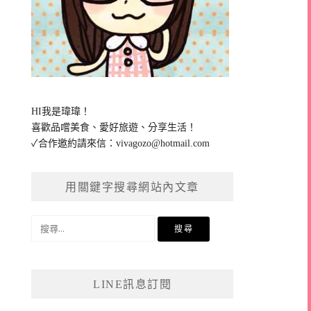
HI我是瑋瑋！
喜歡品嚐美食、愛好旅遊、分享生活！
✓合作邀約請來信：
vivagozo@hotmail.com
用關鍵字搜尋網站內文章
搜
尋
關
鍵
LINE訊息訂閱
字: