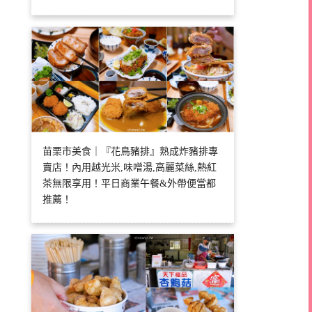
苗栗市美食｜『花鳥豬排』熟成炸豬排專
賣店！內用越光米,味噌湯,高麗菜絲,熱紅
茶無限享用！平日商業午餐&外帶便當都
推薦！