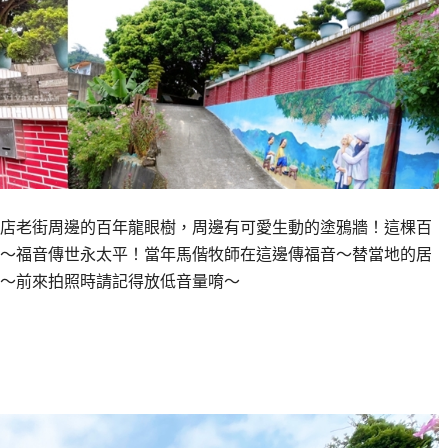
店老街周邊的百年龍眼樹，周邊有可愛生動的塗鴉牆！這棵百
～福音傳世永太平！當年馬偕牧師在這邊傳福音～替當地的居
～前來拍照時請記得放低音量唷～