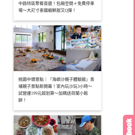
中路特區聚餐首選！包廂空間＋免費停車
場～大尺寸泰國蝦鮮甜又Q彈！
桃園中壢景點｜『海嶼沙親子體驗館』青
埔親子景點新開幕！室內玩沙玩3小時～
試營運199元超划算～加碼送荷蘭小鬆
餅！