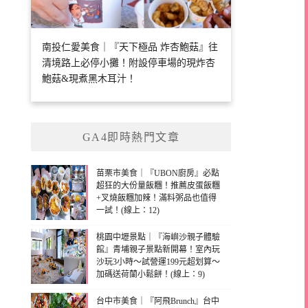
南投仁愛美食｜『天下極品 炸杏鮑菇』往
清境路上必停小攤！附設停車場的現炸杏
鮑菇&現煮黑木耳汁！
GA4即時熱門文章
苗栗市美食｜『UBON廚房』必點
超狂的大份量飯糰！推薦皮蛋飯糰
+叉燒飯糰加辣！滿料粥品也值得
一試！(線上：12)
桃園中壢景點｜『海嶼沙親子體驗
館』青埔親子景點新開幕！室內玩
沙玩3小時～試營運199元超划算～
加碼送荷蘭小鬆餅！(線上：9)
台中市美食｜『阿飛Brunch』台中