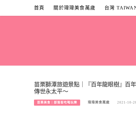
Skip
首頁
關於瑋瑋美食萬歲
台灣 TAIWA
to
content
苗栗獅潭旅遊景點｜『百年龍眼樹』百
傳世永太平～
瑋瑋美食萬歲
2021-10-2
苗栗美食｜部落客吃喝玩樂