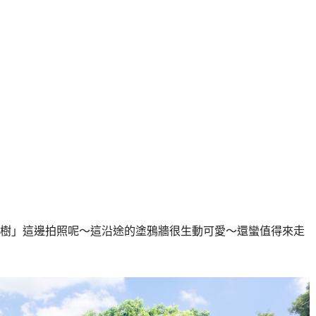
樹」這邊拍照呢～這沿途的塗鴉牆很生動可愛～還蠻值得來走