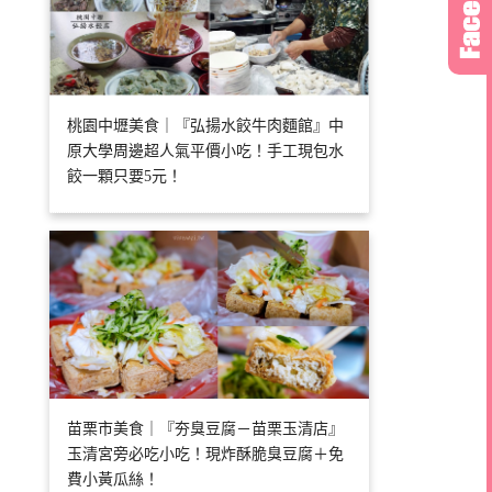
桃園中壢美食｜『弘揚水餃牛肉麵館』中
原大學周邊超人氣平價小吃！手工現包水
餃一顆只要5元！
苗栗市美食｜『夯臭豆腐－苗栗玉清店』
玉清宮旁必吃小吃！現炸酥脆臭豆腐＋免
費小黃瓜絲！