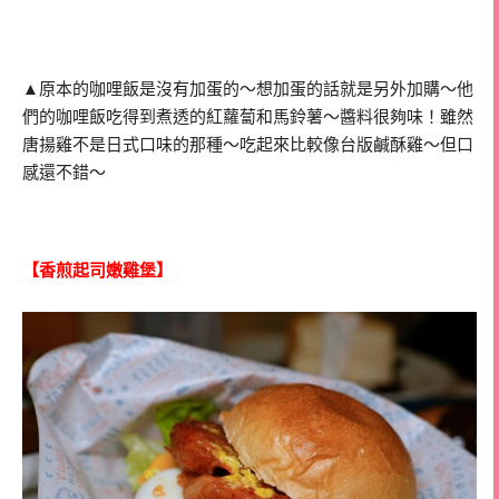
▲原本的咖哩飯是沒有加蛋的～想加蛋的話就是另外加購～他
們的咖哩飯吃得到煮透的紅蘿蔔和馬鈴薯～醬料很夠味！雖然
唐揚雞不是日式口味的那種～吃起來比較像台版鹹酥雞～但口
感還不錯～
【香煎起司嫩雞堡】