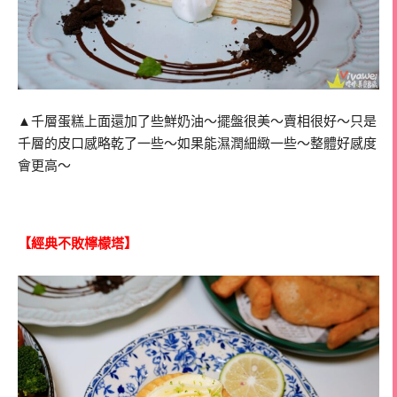
▲千層蛋糕上面還加了些鮮奶油～擺盤很美～賣相很好～只是
千層的皮口感略乾了一些～如果能濕潤細緻一些～整體好感度
會更高～
【經典不敗檸檬塔】