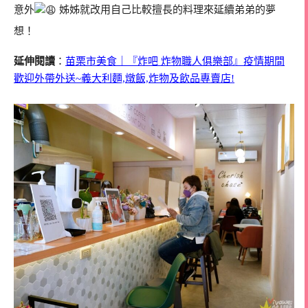
意外
姊姊就改用自己比較擅長的料理來延續弟弟的夢
想！
延伸閱讀
：
苗栗市美食｜『炸吧 炸物職人俱樂部』疫情期間
歡迎外帶外送~義大利麵,燉飯,炸物及飲品專賣店!