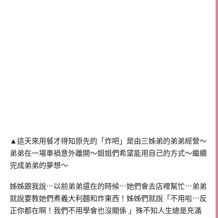
▲這天來用餐才得知原先的「炸吧」是由三姊弟的弟弟經營～
弟弟在一場車禍意外離開～姐姐們希望能用自己的方式～繼續
完成弟弟的夢想～
姊姊跟我說⋯以前弟弟還在的時候⋯她們會去店裡幫忙⋯弟弟
就說要教她們煮義大利麵和炸東西！姊姊們就說「不用啦⋯反
正你都在啊！我們不用學會也沒關係 」殊不知人生總是充滿