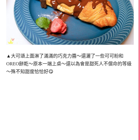
▲大可頌上面淋了滿滿的巧克力醬～還灑了一些可可粉和
OREO餅乾～原本一端上桌～還以為會是甜死人不償命的等級
～殊不知甜度恰恰好😋