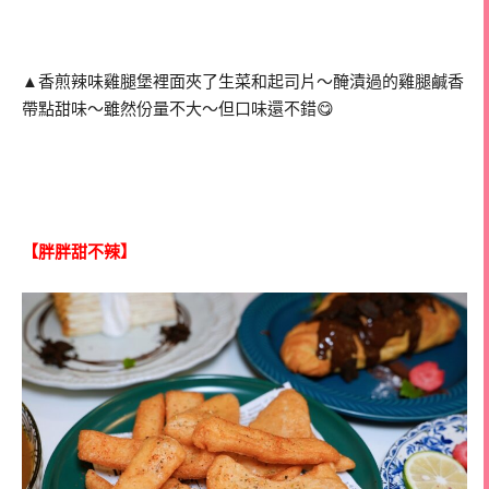
▲香煎辣味雞腿堡裡面夾了生菜和起司片～醃漬過的雞腿鹹香
帶點甜味～雖然份量不大～但口味還不錯😋
【胖胖甜不辣】