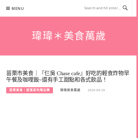
Skip
MENU
to
content
瑋瑋＊美食萬歲
苗栗市美食｜『仨吳 Chase cafe』好吃的輕食炸物早
午餐及咖哩飯~還有手工甜點和各式飲品！
苗栗美食｜部落客吃喝玩樂
瑋瑋美食萬歲
2026-04-29