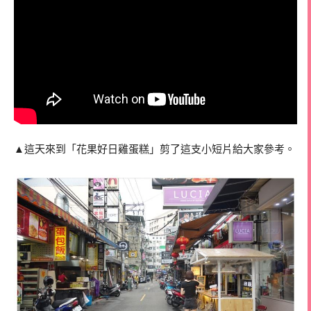
▲這天來到「花果好日雞蛋糕」剪了這支小短片給大家參考。