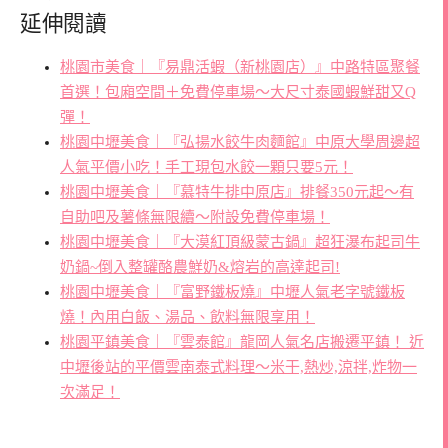
延伸閱讀
桃園市美食｜『易鼎活蝦（新桃園店）』中路特區聚餐
首選！包廂空間＋免費停車場～大尺寸泰國蝦鮮甜又Q
彈！
桃園中壢美食｜『弘揚水餃牛肉麵館』中原大學周邊超
人氣平價小吃！手工現包水餃一顆只要5元！
桃園中壢美食｜『慕特牛排中原店』排餐350元起～有
自助吧及薯條無限續～附設免費停車場！
桃園中壢美食｜『大漠紅頂級蒙古鍋』超狂瀑布起司牛
奶鍋~倒入整罐酪農鮮奶&熔岩的高達起司!
桃園中壢美食｜『富野鐵板燒』中壢人氣老字號鐵板
燒！內用白飯、湯品、飲料無限享用！
桃園平鎮美食｜『雲泰館』龍岡人氣名店搬遷平鎮！ 近
中壢後站的平價雲南泰式料理～米干,熱炒,涼拌,炸物一
次滿足！