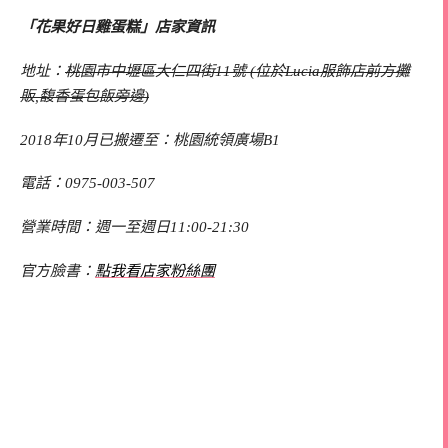
「花果好日雞蛋糕」店家資訊
地址：
桃園市中壢區大仁四街11號 (位於Lucia服飾店前方攤
販,馥香蛋包飯旁邊)
2018年10月已搬遷至：桃園統領廣場B1
電話：0975-003-507
營業時間：週一至週日11:00-21:30
官方臉書：
點我看店家粉絲團