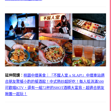
延伸閱讀：
桃園中壢美食｜『不醒人室 x SLAP!』中壢車站適
合朋友聚餐小酌的餐酒館！中式熱炒超好吃！每人抵消滿500
可歡唱KTV，還有一組72杯的SHOT酒精大富翁，超適合朋友
揪團一起玩！