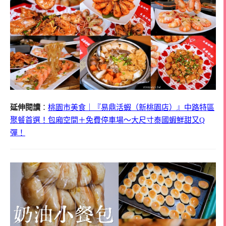
延伸閱讀
：
桃園市美食｜『易鼎活蝦（新桃園店）』中路特區
聚餐首選！包廂空間＋免費停車場～大尺寸泰國蝦鮮甜又Q
彈！