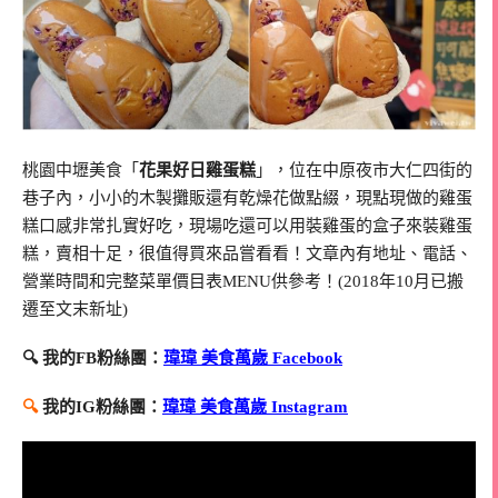
桃園中壢美食「
花果好日雞蛋糕
」，位在中原夜市大仁四街的
巷子內，小小的木製攤販還有乾燥花做點綴，現點現做的雞蛋
糕口感非常扎實好吃，現場吃還可以用裝雞蛋的盒子來裝雞蛋
糕，賣相十足，很值得買來品嘗看看！文章內有地址、電話、
營業時間和完整菜單價目表MENU供參考！(2018年10月已搬
遷至文末新址)
🔍 我的FB粉絲團：
瑋瑋 美食萬歲 Facebook
🔍
我的IG粉絲團：
瑋瑋 美食萬歲 Instagram