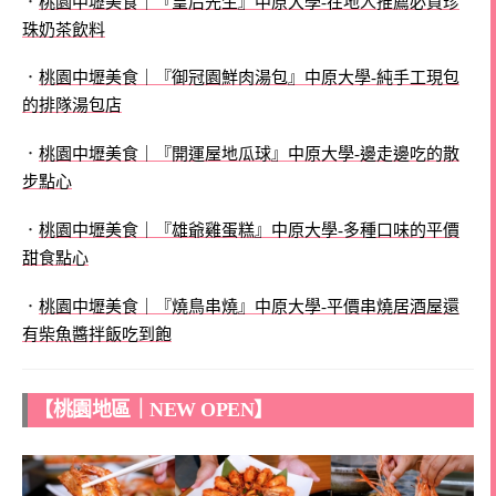
．
桃園中壢美食｜『皇后先生』中原大學-在地人推薦必買珍
珠奶茶飲料
．
桃園中壢美食｜『御冠園鮮肉湯包』中原大學-純手工現包
的排隊湯包店
．
桃園中壢美食｜『開運屋地瓜球』中原大學-邊走邊吃的散
步點心
．
桃園中壢美食｜『雄爺雞蛋糕』中原大學-多種口味的平價
甜食點心
．
桃園中壢美食｜『燒鳥串燒』中原大學-平價串燒居酒屋還
有柴魚醬拌飯吃到飽
【桃園地區｜NEW OPEN】