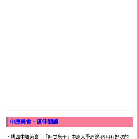
中原美食．延伸閱讀
．
桃園中壢美食｜『阿甘米干』中原大學周邊-內用有好吃的