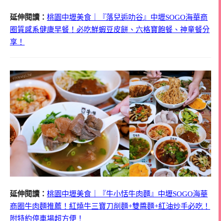
延伸閱讀：
桃園中壢美食｜『落兒逅叻谷』中壢SOGO海華商
圈質感系健康早餐！必吃鮮蝦豆皮餅、六格寶飽餐、神童餐分
享！
延伸閱讀：
桃園中壢美食｜『牛小恬牛肉麵』中壢SOGO海華
商圈牛肉麵推薦！紅燒牛三寶刀削麵+雙醬麵+紅油炒手必吃！
附特約停車場超方便！