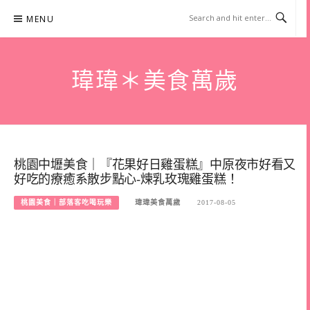
Skip
MENU
to
content
瑋瑋＊美食萬歲
桃園中壢美食｜『花果好日雞蛋糕』中原夜市好看又
好吃的療癒系散步點心-煉乳玫瑰雞蛋糕！
桃園美食｜部落客吃喝玩樂
瑋瑋美食萬歲
2017-08-05