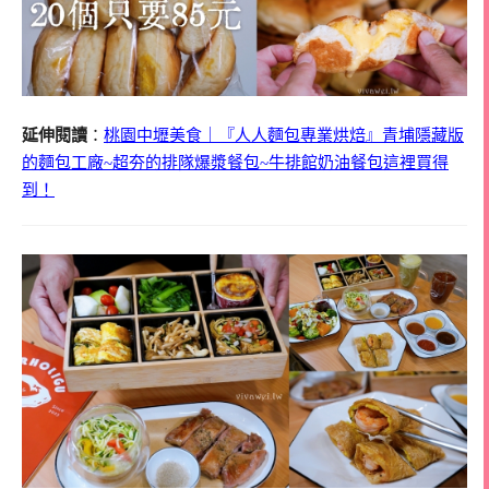
延伸閱讀
：
桃園中壢美食｜『人人麵包專業烘焙』青埔隱藏版
的麵包工廠~超夯的排隊爆漿餐包~牛排館奶油餐包這裡買得
到！