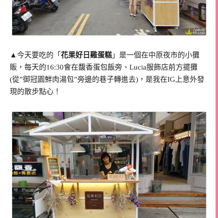
▲今天要吃的「
花果好日雞蛋糕
」是一個在中原夜市的小攤
販，每天的16:30會在馥香蛋包飯旁、Lucia服飾店前方擺攤
(從”御冠園鮮肉湯包”旁邊的巷子轉進去)，是我在IG上意外發
現的散步點心！