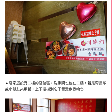
▲店家還設有二樓的座位區，洗手間也位在二樓，若是帶長輩
或小朋友來用餐，上下樓梯別忘了留意步伐唷👌