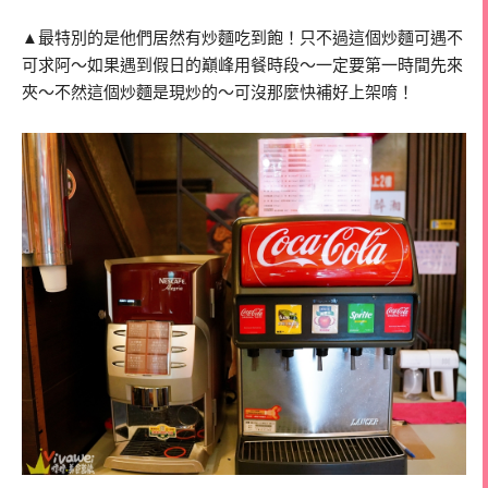
▲最特別的是他們居然有炒麵吃到飽！只不過這個炒麵可遇不
可求阿～如果遇到假日的巔峰用餐時段～一定要第一時間先來
夾～不然這個炒麵是現炒的～可沒那麼快補好上架唷！