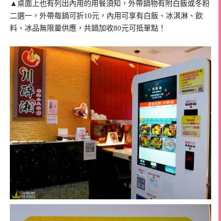
▲桌面上也有列出內用的用餐須知，外帶鍋物有附白飯或冬粉
二選一，外帶每鍋可折10元，內用可享有白飯、冰淇淋、飲
料、冰品無限量供應，共鍋加收80元可抵單點！