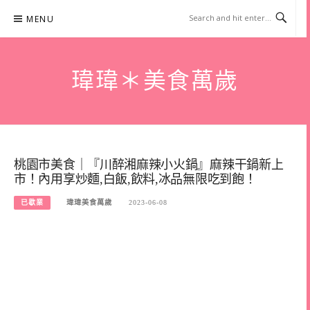
Skip
MENU
to
content
瑋瑋＊美食萬歲
桃園市美食｜『川醉湘麻辣小火鍋』麻辣干鍋新上
市！內用享炒麵,白飯,飲料,冰品無限吃到飽！
已歇業
瑋瑋美食萬歲
2023-06-08