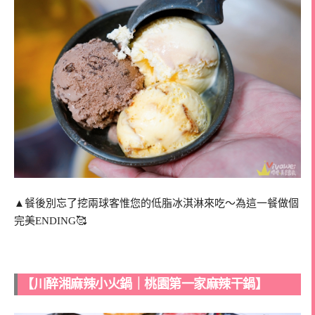
▲餐後別忘了挖兩球客惟您的低脂冰淇淋來吃～為這一餐做個
完美ENDING🥰
【川醉湘麻辣小火鍋｜桃園第一家麻辣干鍋】