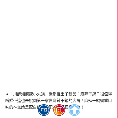
▲「川醉湘麻辣小火鍋」近期推出了新品＂麻辣干鍋＂很值得
嚐鮮～這也是桃園第一家賣麻辣干鍋的店唷！麻辣干鍋蠻重口
味的～無論是配白飯或是配啤酒都很適合唷！