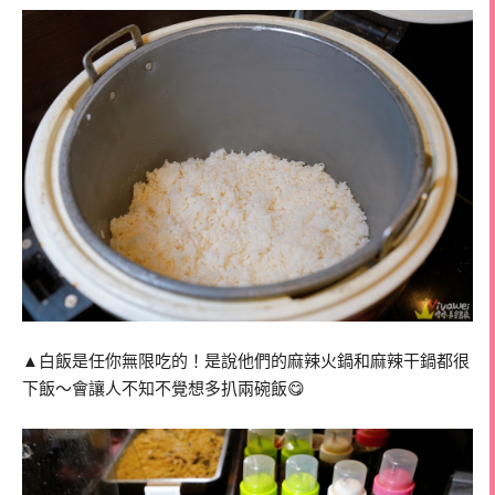
▲白飯是任你無限吃的！是說他們的麻辣火鍋和麻辣干鍋都很
下飯～會讓人不知不覺想多扒兩碗飯😋