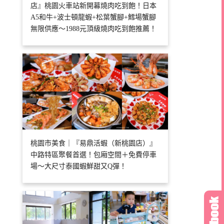
店』桃園火車站新開幕燒肉吃到飽！日本
A5和牛+波士頓龍蝦+松葉蟹腳+鱈場蟹腳
無限供應～1988元頂級燒肉吃到飽推薦！
桃園市美食｜『易鼎活蝦（新桃園店）』
中路特區聚餐首選！包廂空間＋免費停車
場～大尺寸泰國蝦鮮甜又Q彈！