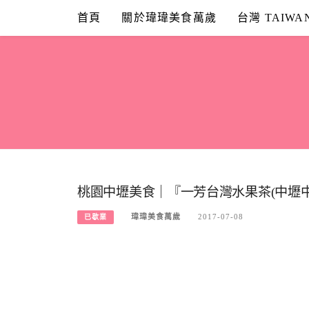
Skip
首頁
關於瑋瑋美食萬歲
台灣 TAIWA
to
content
桃園中壢美食｜『一芳台灣水果茶(中壢
瑋瑋美食萬歲
2017-07-08
已歇業