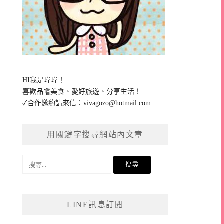
HI我是瑋瑋！
喜歡品嚐美食、愛好旅遊、分享生活！
✓合作邀約請來信：
vivagozo@hotmail.com
用關鍵字搜尋網站內文章
搜
尋
關
鍵
LINE訊息訂閱
字: