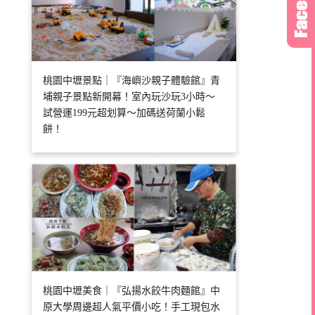
桃園中壢景點｜『海嶼沙親子體驗館』青
埔親子景點新開幕！室內玩沙玩3小時～
試營運199元超划算～加碼送荷蘭小鬆
餅！
桃園中壢美食｜『弘揚水餃牛肉麵館』中
原大學周邊超人氣平價小吃！手工現包水