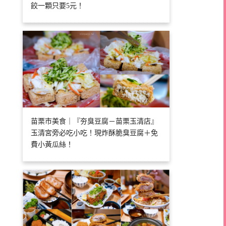
餃一顆只要5元！
苗栗市美食｜『夯臭豆腐－苗栗玉清店』
玉清宮旁必吃小吃！現炸酥脆臭豆腐＋免
費小黃瓜絲！