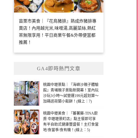
苗栗市美食｜『花鳥豬排』熟成炸豬排專
賣店！內用越光米,味噌湯,高麗菜絲,熱紅
茶無限享用！平日商業午餐&外帶便當都
推薦！
GA4即時熱門文章
桃園中壢景點｜『海嶼沙親子體驗
館』青埔親子景點新開幕！室內玩
沙玩3小時～試營運199元超划算～
加碼送荷蘭小鬆餅！(線上：7)
桃園中壢美食｜『蕃薯藤-TINA廚
房 中壢壢景町店』點主餐即可享
有半自助式健康豐盛餐！主打食當
地/食當季/食有機！(線上：5)