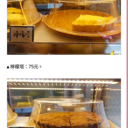
▲檸檬塔：75元。