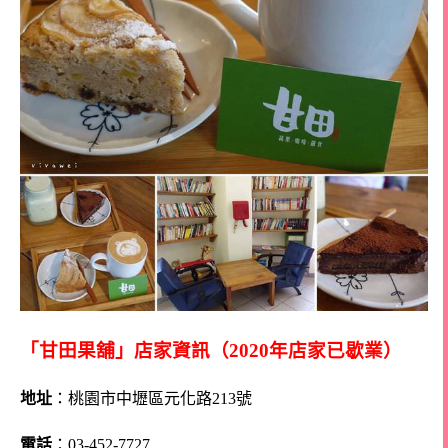
「甘田果舖」店家資訊（2020年店家已歇業）
地址
：桃園市中壢區元化路213號
電話
：03-452-7727