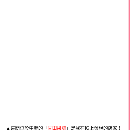
▲這間位於中壢的「
甘田果舖
」是我在IG上發現的店家！