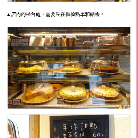
▲店內的櫃台處，需要先在櫃檯點單和結帳。