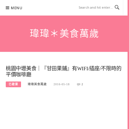
Skip
MENU
to
content
瑋瑋＊美食萬歲
桃園中壢美食｜『甘田果鋪』有WIFI/插座/不限時的
平價咖啡廳
已歇業
瑋瑋美食萬歲
2016-05-18
2