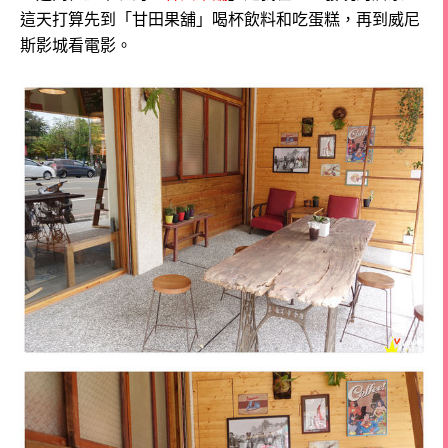
這天打算先到「甘田果舖」喝杯飲料和吃蛋糕，再到威尼
斯影城看電影。