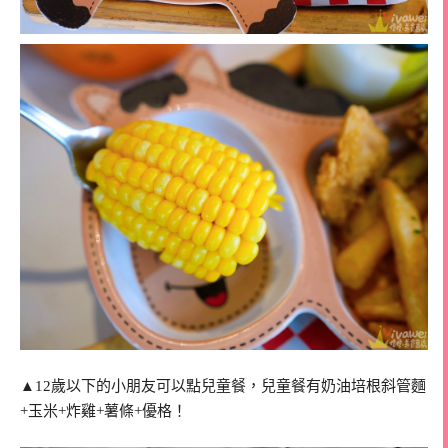
▲12歲以下的小朋友可以點兒童餐，兒童餐有奶油培根斜管麵
+玉米+炸雞+薯條+優格！