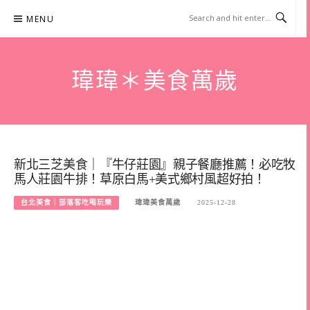
Skip
MENU
to
content
瑋瑋＊美食萬歲
新北三芝美食｜『牛仔莊園』親子餐廳推薦！必吃牧
馬人莊園牛排！草原白馬+美式鄉村風超好拍！
台北美食｜部落客吃喝玩樂
瑋瑋美食萬歲
2025-12-28