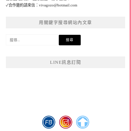
✓合作邀約請來信：
vivagozo@hotmail.com
用關鍵字搜尋網站內文章
搜
尋
關
鍵
LINE訊息訂閱
字: