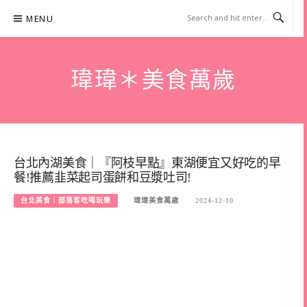
Skip
MENU
to
content
瑋瑋＊美食萬歲
台北內湖美食｜『阿枝早點』東湖便宜又好吃的早
餐!推薦韭菜起司蛋餅和豆漿吐司!
台北美食｜部落客吃喝玩樂
瑋瑋美食萬歲
2024-12-10