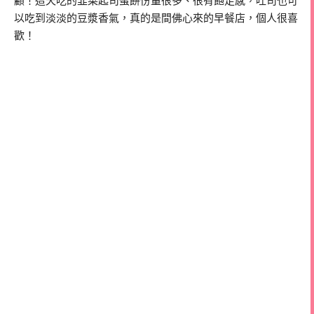
顧！這天吃的韭菜起司蛋餅份量很多、很有飽足感，吐司也可
以吃到淡淡的豆漿香氣，真的是間佛心來的早餐店，個人很喜
歡！