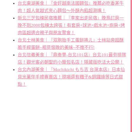
台北東湖美食｜『金好越南法國麵包』推薦必吃香茅牛
肉！超人氣越式夾心麵包～外酥內餡超涮嘴！
新北三芝包棟民宿推薦｜『李家出走民宿』晚鳥訂房一
晚不到2000包棟太誇張！有套房+球池+戲水池+廚房+烤
肉區超適合親子與朋友聚會！
台北士林美食｜『双胞胎手工蛋餅捲ㄦ』士林站旁超酥
脆手桿蛋餅~相見恨晚的美味~不推不行!
台北信義美食｜『鼎泰豐-台北101店』台北101最夯排隊
店！觀光客必朝聖的小籠包名店！隱藏版吃法大公開！
台北內湖美食｜『Mochikichi もち吉 台灣本店』日本仙
貝米菓伴手禮專賣店！現場還有糰子&銅鑼燒等日式甜
點！