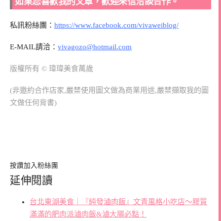
如果您喜歡我的文章，歡迎來信洽談合作。
私訊粉絲團：
https://www.facebook.com/vivaweiblog/
E-MAIL請洽：
vivagozo@hotmail.com
版權所有 © 瑋瑋美食萬歲
(非邀約合作店家,嚴禁使用圖文做為商業用途,嚴禁擷取我的圖
文做任何背書)
按讚加入粉絲團
延伸閱讀
台北東湖美食｜『純發滷肉飯』文青風格小吃店～膠質
滿滿的肥肉派滷肉飯&滷大腸必點！