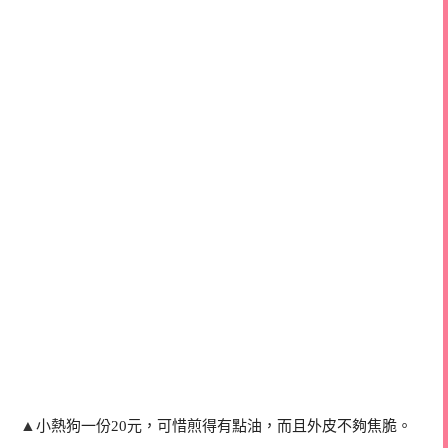
▲
小熱狗一份20元，可惜煎得有點油，而且外皮不夠焦脆。