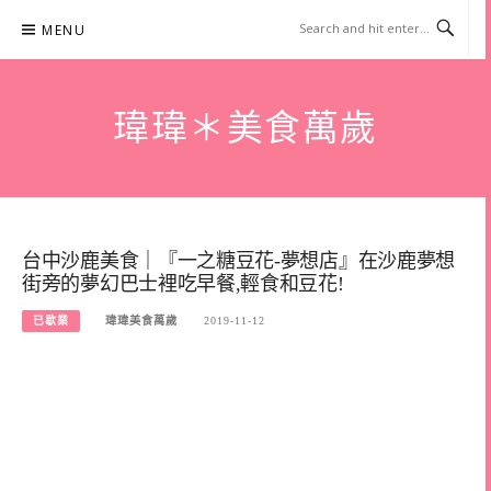
Skip
MENU
to
content
瑋瑋＊美食萬歲
台中沙鹿美食｜『一之糖豆花-夢想店』在沙鹿夢想
街旁的夢幻巴士裡吃早餐,輕食和豆花!
已歇業
瑋瑋美食萬歲
2019-11-12