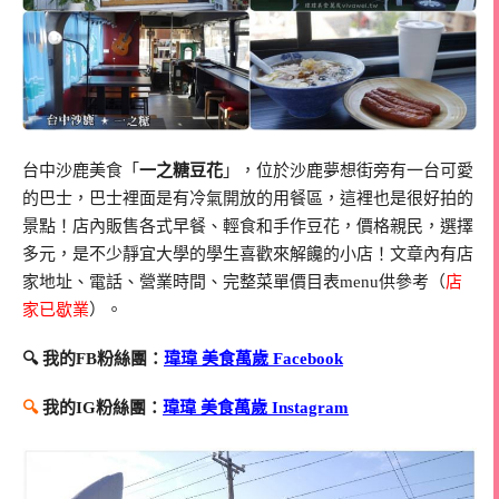
台中沙鹿美食「
一之糖豆花
」，位於沙鹿夢想街旁有一台可愛
的巴士，巴士裡面是有冷氣開放的用餐區，這裡也是很好拍的
景點！店內販售各式早餐、輕食和手作豆花，價格親民，選擇
多元，是不少靜宜大學的學生喜歡來解饞的小店！文章內有店
家地址、電話、營業時間、完整菜單價目表menu供參考（
店
家已歇業
）。
🔍 我的FB粉絲團：
瑋瑋 美食萬歲 Facebook
🔍
我的IG粉絲團：
瑋瑋 美食萬歲 Instagram