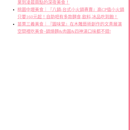
業到凌晨兩點的深夜美食！
桃園中壢美食｜『八鍋-台式小火鍋專賣』高CP值小火鍋
只要160元起！自助吧有多款麵食,飲料,冰品吃到飽！
苗栗三義美食｜『圓味堂』在木雕藝術創作的文青展演
空間裡吃美食~鍋燒麵&肉圓&四神湯口味都不錯!