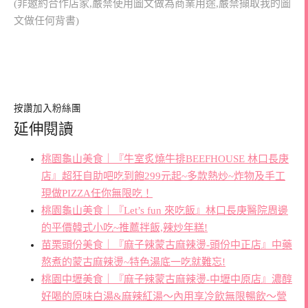
(非邀約合作店家,嚴禁使用圖文做為商業用途,嚴禁擷取我的圖
文做任何背書)
按讚加入粉絲團
延伸閱讀
桃園龜山美食｜『牛室炙燒牛排BEEFHOUSE 林口長庚
店』超狂自助吧吃到飽299元起~多款熱炒~炸物及手工
現做PIZZA任你無限吃！
桃園龜山美食｜『Let’s fun 來吃飯』林口長庚醫院周邊
的平價韓式小吃~推薦拌飯,辣炒年糕!
苗栗頭份美食｜『麻子辣蒙古麻辣燙-頭份中正店』中藥
熬煮的蒙古麻辣燙~特色湯底一吃就難忘!
桃園中壢美食｜『麻子辣蒙古麻辣燙-中壢中原店』濃醇
好喝的原味白湯&麻辣紅湯～內用享冷飲無限暢飲～營