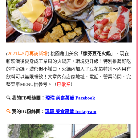
(
2021年5月再訪新增
) 桃園龜山美食「
家芬豆花火鍋
」，現在
新裝潢後變身成工業風的火鍋店，環境更升級！特別推薦好吃
的牛奶鍋，濃郁但不膩口，火鍋內加入了豆花超特別～內用有
飲料可以無限暢飲！文章內有店家地址、電話、營業時間、完
整菜單MENU供參考。（
已歇業
）
🔍 我的FB粉絲團：
瑋瑋 美食萬歲 Facebook
🔍
我的IG粉絲團：
瑋瑋 美食萬歲 Instagram