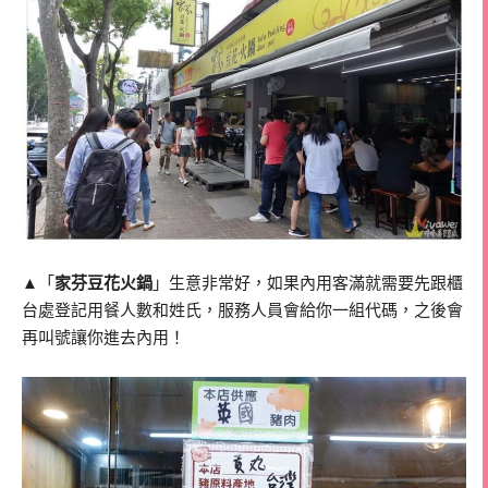
▲「
家芬豆花火鍋
」生意非常好，如果內用客滿就需要先跟櫃
台處登記用餐人數和姓氏，服務人員會給你一組代碼，之後會
再叫號讓你進去內用！