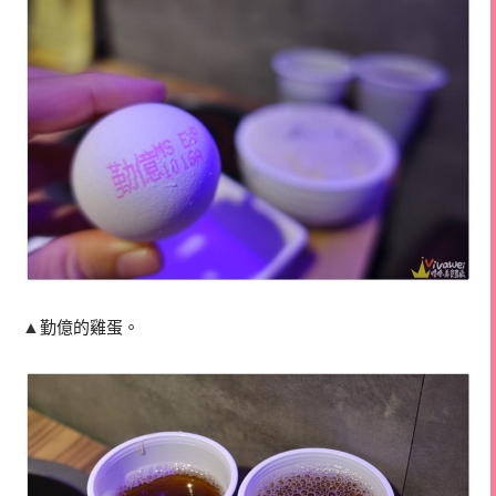
▲
勤億的雞蛋。