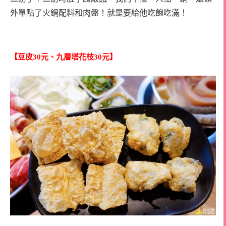
外單點了火鍋配料和肉盤！就是要給他吃飽吃滿！
【豆皮30元、九層塔花枝30元】