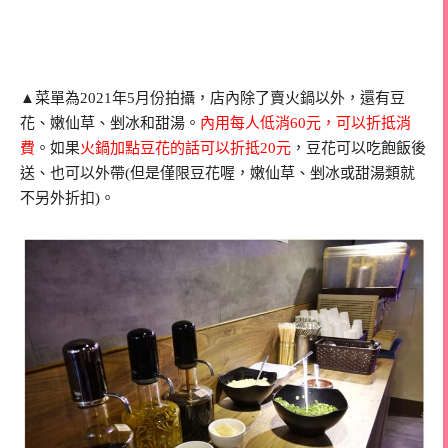
▲菜單為2021年5月份拍攝，店內除了賣火鍋以外，還有豆
花、嫩仙草、剉冰和甜湯。
內用每人低消60元，可以折抵消
費
。如果
火鍋加點豆花的話可以折抵20元
，豆花可以吃飽飯後
送、也可以外帶(但是僅限豆花喔，嫩仙草、剉冰或甜湯類就
不另外折扣)。