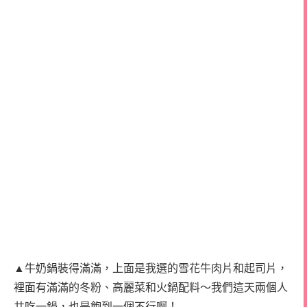
▲牛奶鍋裝得滿滿，上面是我選的雪花牛肉片和起司片，
裡面有滿滿的冬粉、高麗菜和火鍋配料～我們這天兩個人
共吃一鍋，也是飽到一個不行啊！