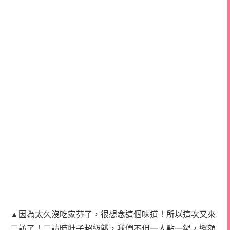
▲因為太久沒吃家芬了，很想念這個味
道！所以這次又來
二訪了！二訪時肚子超級餓，我們不但一人點一鍋，還額