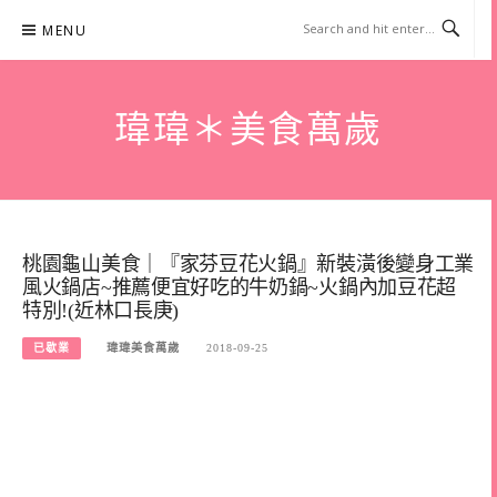
Skip
MENU
to
content
瑋瑋＊美食萬歲
桃園龜山美食｜『家芬豆花火鍋』新裝潢後變身工業
風火鍋店~推薦便宜好吃的牛奶鍋~火鍋內加豆花超
特別!(近林口長庚)
已歇業
瑋瑋美食萬歲
2018-09-25