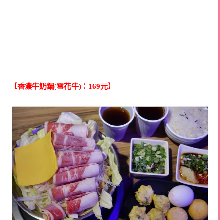
【香濃牛奶鍋(雪花牛)：169元】