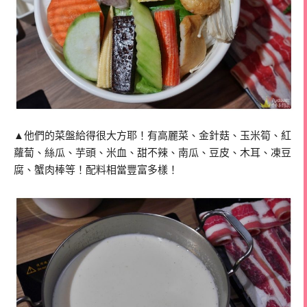
▲他們的菜盤給得很大方耶！有高麗菜、金針菇、玉米筍、紅
蘿蔔、絲瓜、芋頭、米血、甜不辣、南瓜、豆皮、木耳、凍豆
腐、蟹肉棒等！配料相當豐富多樣！