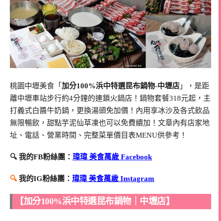
桃園中壢美食「
加分100%浜中特選昆布鍋物-中壢店
」，是距
離中壢車站步行約4分鐘的連鎖火鍋店！鍋物套餐318元起，主
打義式白醬牛奶鍋，更換湯頭免加價！內用享冰沙及各式飲品
無限暢飲，甜點芋泥仙草凍也可以免費續加！文章內有店家地
址、電話、營業時間、完整菜單價目表MENU供參考！
🔍 我的FB粉絲團：
瑋瑋 美食萬歲 Facebook
🔍
我的IG粉絲團：
瑋瑋 美食萬歲 Instagram
【加分100%浜中特選昆布鍋物｜中壢店】