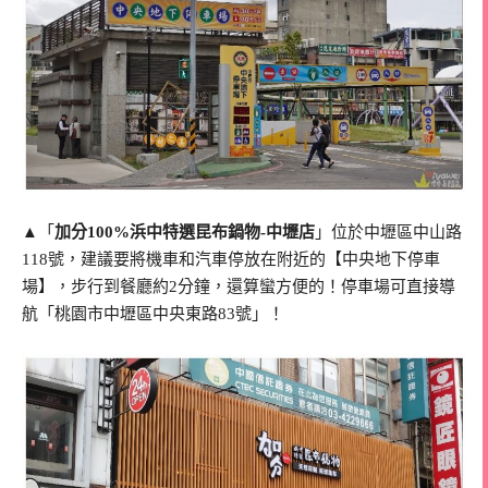
▲「
加分100%浜中特選昆布鍋物-中壢店
」位於中壢區中山路
118號，建議要將機車和汽車停放在附近的【中央地下停車
場】，步行到餐廳約2分鐘，還算蠻方便的！停車場可直接導
航「桃園市中壢區中央東路83號」！