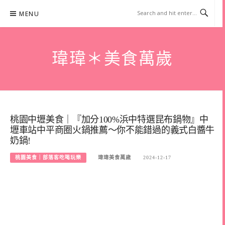
Skip
MENU
to
content
瑋瑋＊美食萬歲
桃園中壢美食｜『加分100%浜中特選昆布鍋物』中
壢車站中平商圈火鍋推薦～你不能錯過的義式白醬牛
奶鍋!
桃園美食｜部落客吃喝玩樂
瑋瑋美食萬歲
2024-12-17