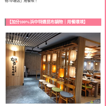
物-中壢店」用餐唄！
【加分100%浜中特選昆布鍋物｜用餐環境】