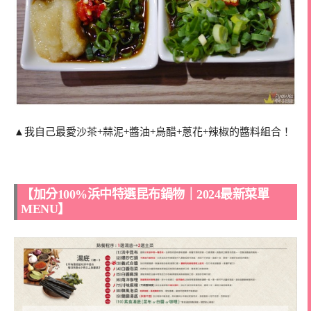
▲我自己最愛沙茶+蒜泥+醬油+烏醋+蔥花+辣椒的醬料組合！
【加分100%浜中特選昆布鍋物｜2024最新菜單
MENU】