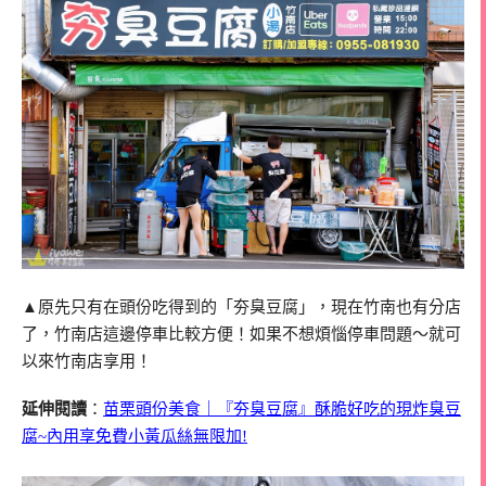
▲原先只有在頭份吃得到的「夯臭豆腐」，現在竹南也有分店
了，竹南店這邊停車比較方便！如果不想煩惱停車問題～就可
以來竹南店享用！
延伸閱讀
：
苗栗頭份美食｜『夯臭豆腐』酥脆好吃的現炸臭豆
腐~內用享免費小黃瓜絲無限加!