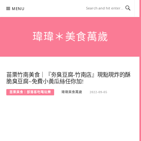
Skip
MENU
to
content
瑋瑋＊美食萬歲
苗栗竹南美食｜『夯臭豆腐-竹南店』現點現炸的酥
脆臭豆腐~免費小黃瓜絲任你加!
苗栗美食｜部落客吃喝玩樂
瑋瑋美食萬歲
2022-09-05