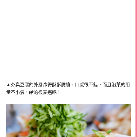
▲夯臭豆腐的外層炸得酥酥脆脆，口感很不錯，而且泡菜的用
量不小氣，給的很豪邁呢！