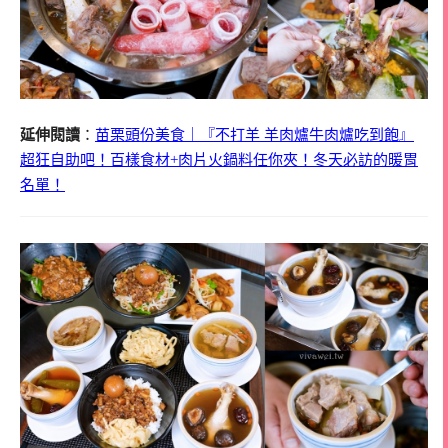
延伸閱讀
：
苗栗頭份美食｜『不打羊 羊肉爐牛肉爐吃到飽』
超狂自助吧！百樣食材+肉片火鍋料任你夾！冬天必訪的暖胃
名單！