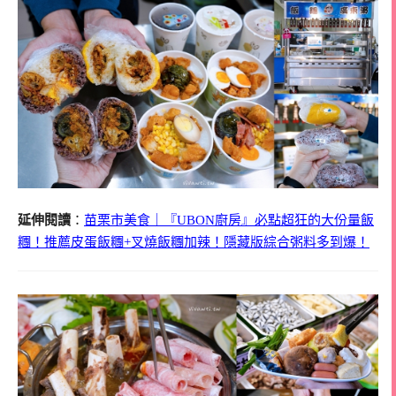
延伸閱讀
：
苗栗市美食｜『UBON廚房』必點超狂的大份量飯
糰！推薦皮蛋飯糰+叉燒飯糰加辣！隱藏版綜合粥料多到爆！