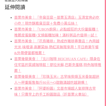
按讚加入粉絲團
延伸閱讀
苗栗市美食｜『夯臭豆腐－苗栗玉清店』玉清宮旁必吃
小吃！現炸酥脆臭豆腐＋免費小黃瓜絲！
苗栗市美食｜『UBON廚房』必點超狂的大份量飯糰！
推薦皮蛋飯糰+叉燒飯糰加辣！滿料粥品也值得一試！
苗栗市美食｜『花鳥豬排』熟成炸豬排專賣店！內用越
光米,味噌湯,高麗菜絲,熱紅茶無限享用！平日商業午餐
&外帶便當都推薦！
苗栗後龍美食｜『北川咖啡 BEICHUAN CAFE』隱身在
住宅區的質感咖啡館！提拉米蘇,巴斯克蛋糕,特色咖啡推
薦！
苗栗後龍美食｜『珍珠玉米』古早味柴燒玉米香氣超迷
人～秤重販售每斤80元～Q甜飽滿越吃越涮嘴！
苗栗市美食｜『阿婆粉圓』北苗市場超人氣排隊古早
味！只賣早上的手工粉圓甜品（近苗栗火車站）