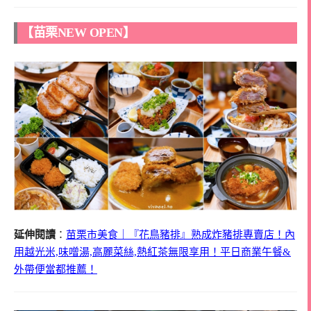
【苗栗NEW OPEN】
延伸閱讀
：
苗栗市美食｜『花鳥豬排』熟成炸豬排專賣店！內
用越光米,味噌湯,高麗菜絲,熱紅茶無限享用！平日商業午餐&
外帶便當都推薦！