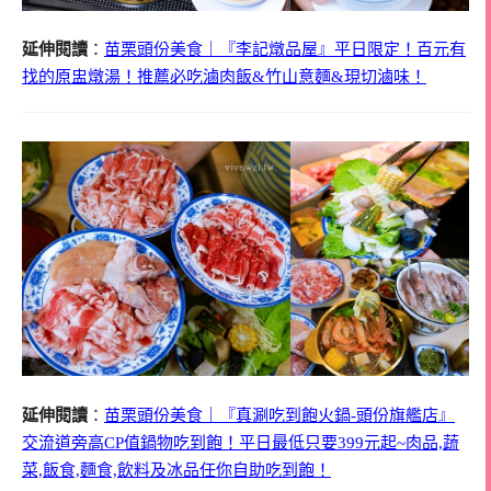
延伸閱讀
：
苗栗頭份美食｜『李記燉品屋』平日限定！百元有
找的原盅燉湯！推薦必吃滷肉飯&竹山意麵&現切滷味！
延伸閱讀
：
苗栗頭份美食｜『真涮吃到飽火鍋-頭份旗艦店』
交流道旁高CP值鍋物吃到飽！平日最低只要399元起~肉品,蔬
菜,飯食,麵食,飲料及冰品任你自助吃到飽！