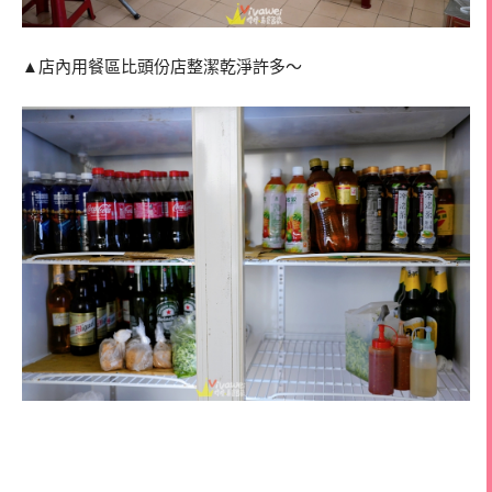
▲店內用餐區比頭份店整潔乾淨許多～