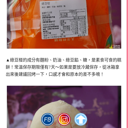
▲綠豆椪的成分有麵粉、奶油、綠豆餡、糖，是素食可食的糕
餅！常溫保存期限僅有7天～如果是要放冷藏保存，從冰箱拿
出來後建議回烤一下，口感才會和原本的差不多唷！