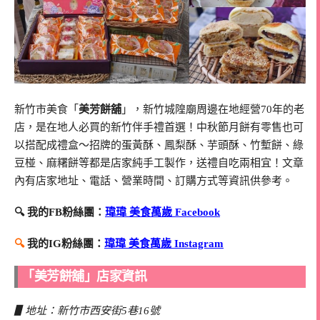
新竹市美食「
美芳餅舖
」，新竹城隍廟周邊在地經營70年的老
店，是在地人必買的新竹伴手禮首選！中秋節月餅有零售也可
以搭配成禮盒～招牌的蛋黃酥、鳳梨酥、芋頭酥、竹塹餅、綠
豆椪、麻糬餅等都是店家純手工製作，送禮自吃兩相宜！文章
內有店家地址、電話、營業時間、訂購方式等資訊供參考。
🔍 我的FB粉絲團：
瑋瑋 美食萬歲 Facebook
🔍
我的IG粉絲團：
瑋瑋 美食萬歲 Instagram
「美芳餅舖」店家資訊
▋地址：新竹市西安街5巷16號