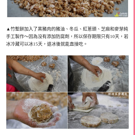
▲竹塹餅加入了黑豬肉的豬油、冬瓜、紅蔥頭、芝麻和麥芽純
手工製作～因為沒有添加防腐劑，所以保存期限只有10天，若
冰冷藏可以冰15天，退冰後就能直接吃。