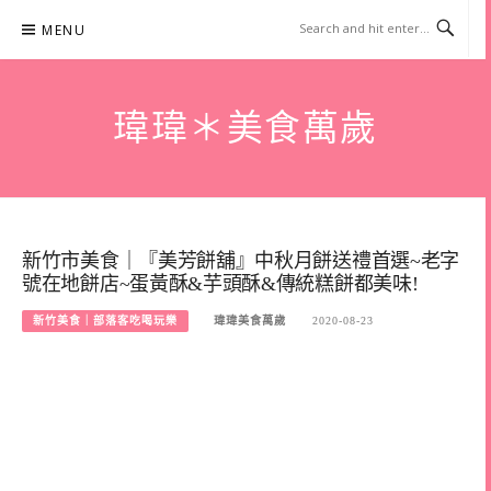
Skip
MENU
to
content
瑋瑋＊美食萬歲
新竹市美食｜『美芳餅舖』中秋月餅送禮首選~老字
號在地餅店~蛋黃酥&芋頭酥&傳統糕餅都美味!
新竹美食｜部落客吃喝玩樂
瑋瑋美食萬歲
2020-08-23