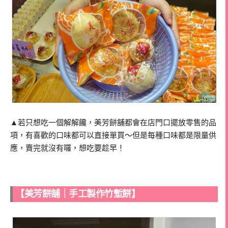
▲若只想吃一個解解饞，美芳餅舖都會在店門口擺放零售的品
項，有喜歡的口味都可以直接單買～但是每種口味都是限量供
應，賣完就沒有囉，想吃要趁早！
【美芳餅舖｜手工製作竹塹餅】