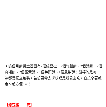
▲這個月餅禮盒裡面有2個綠豆椪、2個竹塹餅、2個酥餅、2個
麻糬餅、2個蛋黃酥、1個芋頭酥、1個鳳梨酥！最棒的是每一
款都是獨立包裝，若想要帶去學校或是辦公室吃，直接拿著就
走～超方便der！
【綠豆椪：30元】