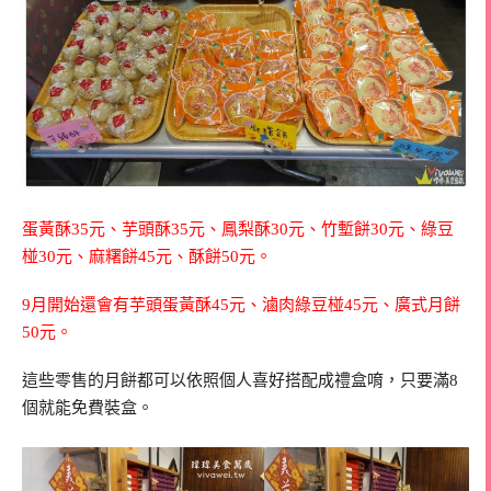
蛋黃酥35元、芋頭酥35元、鳳梨酥30元、竹塹餅30元、綠豆
椪30元、麻糬餅45元、酥餅50元。
9月開始還會有芋頭蛋黃酥45元、滷肉綠豆椪45元、廣式月餅
50元。
這些零售的月餅都可以依照個人喜好搭配成禮盒唷，只要滿8
個就能免費裝盒。