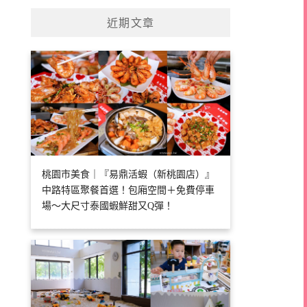
近期文章
桃園市美食｜『易鼎活蝦（新桃園店）』
中路特區聚餐首選！包廂空間＋免費停車
場～大尺寸泰國蝦鮮甜又Q彈！