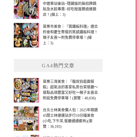
中壢車站後站~隱藏版的無招牌鍋
貼及水餃專賣~好吃程度勝過連鎖
店！(線上：3)
苗栗市美食｜『賞鐵板料理』適合
約會和慶生聚餐的質感鐵板料理！
親子友善～附免費停車場！(線
上：3)
GA4熱門文章
苗栗三灣美食｜『龍叔伯庭園餐
館』超氣派的客家私房台菜餐廳～
餐點品項豐富又好吃～親子友善且
附設免費停車場！(瀏覽：40,636)
台北士林美食懶人包｜2025年精選
45間士林捷運站步行10分鐘美食
(小吃,下午茶,餐廳通通都有)(瀏
覽：36,193)