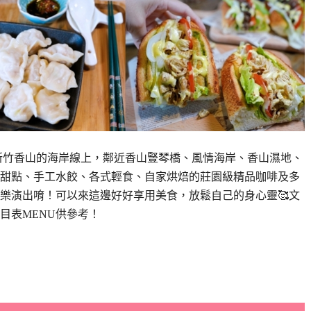
新竹香山的海岸線上，鄰近香山豎琴橋、風情海岸、香山濕地、
甜點、手工水餃、各式輕食、自家烘焙的莊園級精品咖啡及多
樂演出唷！可以來這邊好好享用美食，放鬆自己的身心靈🥰文
目表MENU供參考！