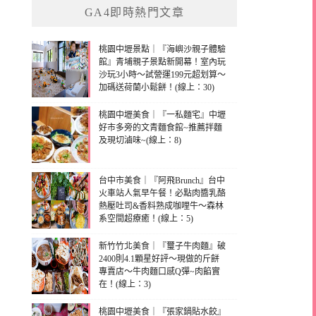
GA4即時熱門文章
桃園中壢景點｜『海嶼沙親子體驗
館』青埔親子景點新開幕！室內玩
沙玩3小時～試營運199元超划算～
加碼送荷蘭小鬆餅！(線上：30)
桃園中壢美食｜『一私麵宅』中壢
好市多旁的文青麵食館~推薦拌麵
及現切滷味~(線上：8)
台中市美食｜『阿飛Brunch』台中
火車站人氣早午餐！必點肉醬乳酪
熱壓吐司&香料熟成咖哩牛～森林
系空間超療癒！(線上：5)
新竹竹北美食｜『璽子牛肉麵』破
2400則4.1顆星好評～現做的斤餅
專賣店～牛肉麵口感Q彈~肉餡實
在！(線上：3)
桃園中壢美食｜『張家鍋貼水餃』