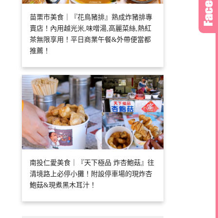
苗栗市美食｜『花鳥豬排』熟成炸豬排專
賣店！內用越光米,味噌湯,高麗菜絲,熱紅
茶無限享用！平日商業午餐&外帶便當都
推薦！
南投仁愛美食｜『天下極品 炸杏鮑菇』往
清境路上必停小攤！附設停車場的現炸杏
鮑菇&現煮黑木耳汁！