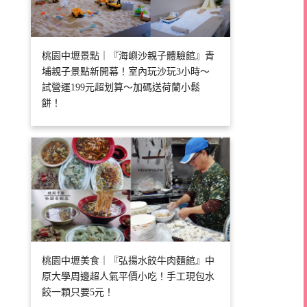
桃園中壢景點｜『海嶼沙親子體驗館』青
埔親子景點新開幕！室內玩沙玩3小時～
試營運199元超划算～加碼送荷蘭小鬆
餅！
桃園中壢美食｜『弘揚水餃牛肉麵館』中
原大學周邊超人氣平價小吃！手工現包水
餃一顆只要5元！