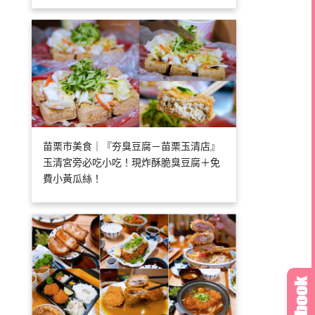
苗栗市美食｜『夯臭豆腐－苗栗玉清店』
玉清宮旁必吃小吃！現炸酥脆臭豆腐＋免
費小黃瓜絲！