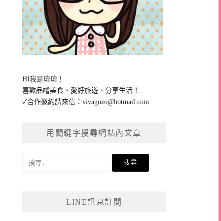
HI我是瑋瑋！
喜歡品嚐美食、愛好旅遊、分享生活！
✓合作邀約請來信：
vivagozo@hotmail.com
用關鍵字搜尋網站內文章
搜
尋
關
鍵
LINE訊息訂閱
字: