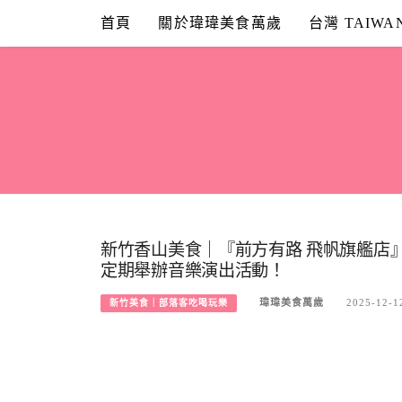
Skip
首頁
關於瑋瑋美食萬歲
台灣 TAIWA
to
content
新竹香山美食｜『前方有路 飛帆旗艦店
定期舉辦音樂演出活動！
瑋瑋美食萬歲
2025-12-1
新竹美食｜部落客吃喝玩樂