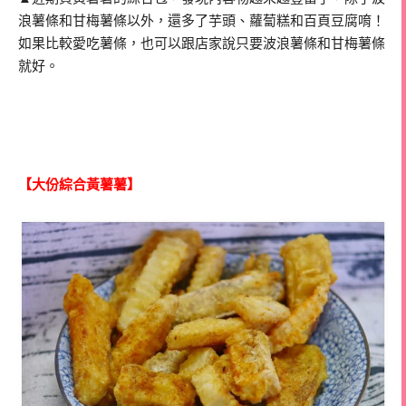
浪薯條和甘梅薯條以外，還多了芋頭、蘿蔔糕和百頁豆腐唷！
如果比較愛吃薯條，也可以跟店家說只要波浪薯條和甘梅薯條
就好。
【大份綜合黃薯薯】