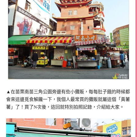
▲在苗栗南苗三角公園旁邊有些小攤販，每每肚子餓的時候都
會來這邊覓食解饞一下，我個人最常買的攤販就屬這個「黃薯
薯」了！買了N次後，這回就特別拍照記錄，介紹給大家。