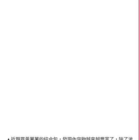
▲近期買黃薯薯的綜合包，發現內容物越來越豐富了，除了波