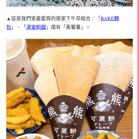
▲這是我們家最愛買的居家下午茶組合：「
BAKE麵
包
」、「
清安粉圓
」還有「黃薯薯」。