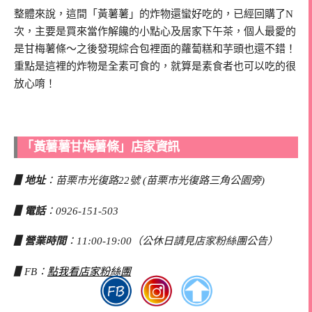
整體來說，這間「黃薯薯」的炸物還蠻好吃的，已經回購了N
次，主要是買來當作解饞的小點心及居家下午茶，個人最愛的
是甘梅薯條～之後發現綜合包裡面的蘿蔔糕和芋頭也還不錯！
重點是這裡的炸物是全素可食的，就算是素食者也可以吃的很
放心唷！
「黃薯薯甘梅薯條」店家資訊
▋地址
：苗栗市光復路22號 (苗栗市光復路三角公園旁)
▋電話
：0926-151-503
▋營業時間
：11:00-19:00（公休日請見店家粉絲團公告）
▋FB：
點我看店家粉絲團