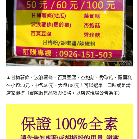
▲甘梅薯條、波浪薯條、百頁豆腐、杏鮑菇、秀珍菇、蘿蔔糕
～小包50元、中包60元、大包100元！可以選單一口味或是請
店家混搭（實際販售品項與價格，以店家現場公告為主）