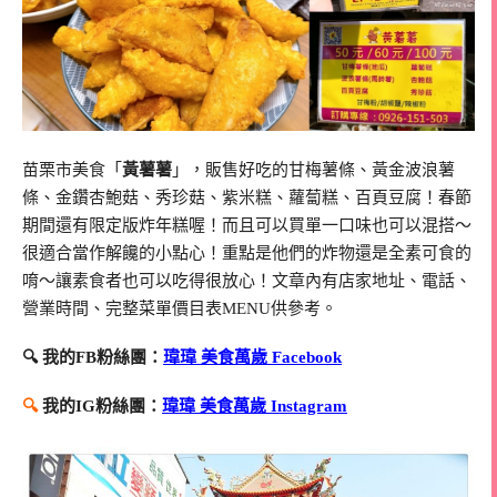
苗栗市美食「
黃薯薯
」，販售好吃的甘梅薯條、黃金波浪薯
條、金鑽杏鮑菇、秀珍菇、紫米糕、蘿蔔糕、百頁豆腐！春節
期間還有限定版炸年糕喔！而且可以買單一口味也可以混搭～
很適合當作解饞的小點心！重點是他們的炸物還是全素可食的
唷～讓素食者也可以吃得很放心！文章內有店家地址、電話、
營業時間、完整菜單價目表MENU供參考。
🔍 我的FB粉絲團：
瑋瑋 美食萬歲 Facebook
🔍
我的IG粉絲團：
瑋瑋 美食萬歲 Instagram