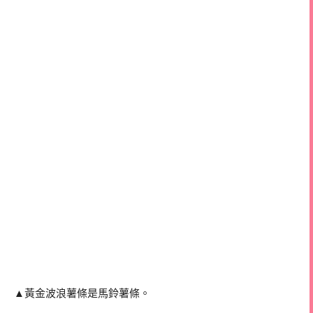
▲黃金波浪薯條是馬鈴薯條。