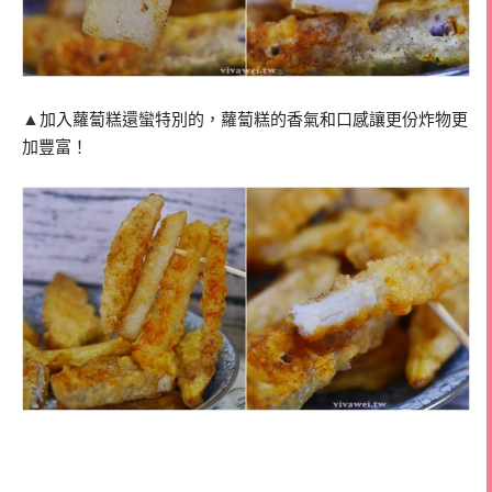
▲
加入蘿蔔糕還蠻特別的，蘿蔔糕的香氣和口感讓更份炸物更
加豐富！