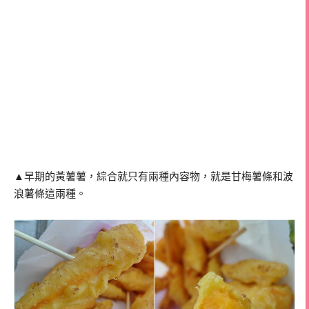
▲早期的黃薯薯，綜合就只有兩種內容物，就是甘梅薯條和波
浪薯條這兩種。