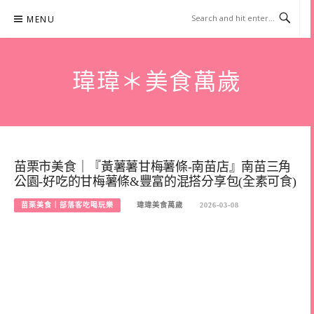
Skip
MENU
to
content
瑋瑋＊美食萬歲
苗栗市美食｜『黃薯薯甘梅薯條-南苗店』南苗三角
公園-好吃的甘梅薯條&豐富的混搭分享包(全素可食)
苗栗美食｜部落客吃喝玩樂
瑋瑋美食萬歲
2026-03-08