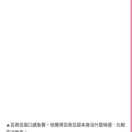
▲百頁豆腐口感紮實，但覺得百頁豆腐本身沒什麼味道．比較