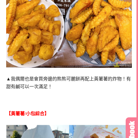
▲我偶爾也是會買旁邊的熊熊可麗餅再配上黃薯薯的炸物！有
甜有鹹可以一次滿足！
【黃薯薯/小包綜合】