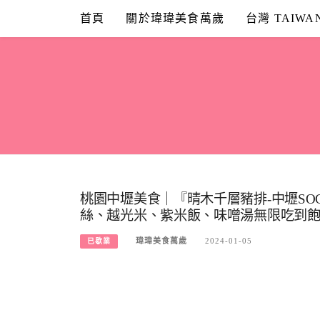
Skip
首頁
關於瑋瑋美食萬歲
台灣 TAIWA
to
content
桃園中壢美食｜『晴木千層豬排-中壢S
絲、越光米、紫米飯、味噌湯無限吃到
瑋瑋美食萬歲
2024-01-05
已歇業