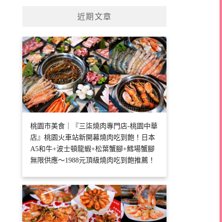
近期文章
桃園市美食｜『三柒燒肉專門店-桃園中華
店』桃園火車站新開幕燒肉吃到飽！日本
A5和牛+波士頓龍蝦+松葉蟹腳+鱈場蟹腳
無限供應～1988元頂級燒肉吃到飽推薦！