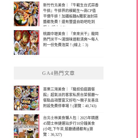
新竹竹北美食｜『牛範生台式蒜香
牛排』牛排界的模範生～高CP值
平價牛排！加鐵板麵&獨家油封蒜
醬都免費！還有豐盛自助吧吃到
飽！(線上：3)
桃園中壢美食｜『來來米干』龍岡
熱門米干～湯頭味道較清爽～每人
附一份免費泡菜！(線上：3)
GA4熱門文章
苗栗三灣美食｜『龍叔伯庭園餐
館』超氣派的客家私房台菜餐廳～
餐點品項豐富又好吃～親子友善且
附設免費停車場！(瀏覽：40,743)
台北士林美食懶人包｜2025年精選
45間士林捷運站步行10分鐘美食
(小吃,下午茶,餐廳通通都有)(瀏
覽：36,327)