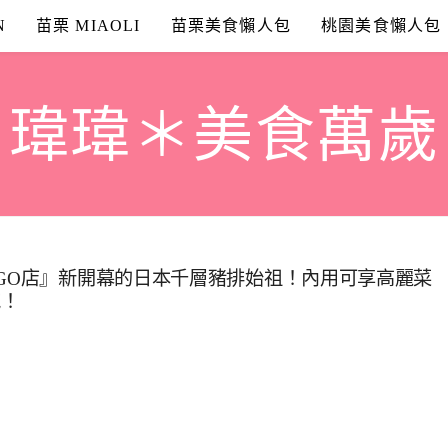
N
苗栗 MIAOLI
苗栗美食懶人包
桃園美食懶人包
瑋瑋＊美食萬歲
OGO店』新開幕的日本千層豬排始祖！內用可享高麗菜
飽！