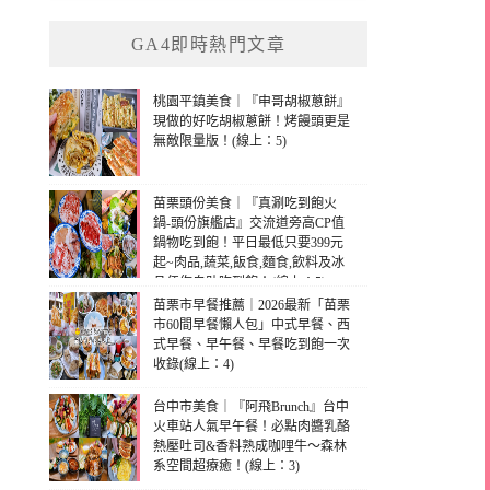
GA4即時熱門文章
桃園平鎮美食｜『申哥胡椒蔥餅』
現做的好吃胡椒蔥餅！烤饅頭更是
無敵限量版！(線上：5)
苗栗頭份美食｜『真涮吃到飽火
鍋-頭份旗艦店』交流道旁高CP值
鍋物吃到飽！平日最低只要399元
起~肉品,蔬菜,飯食,麵食,飲料及冰
品任你自助吃到飽！(線上：5)
苗栗市早餐推薦｜2026最新「苗栗
市60間早餐懶人包」中式早餐、西
式早餐、早午餐、早餐吃到飽一次
收錄(線上：4)
台中市美食｜『阿飛Brunch』台中
火車站人氣早午餐！必點肉醬乳酪
熱壓吐司&香料熟成咖哩牛～森林
系空間超療癒！(線上：3)