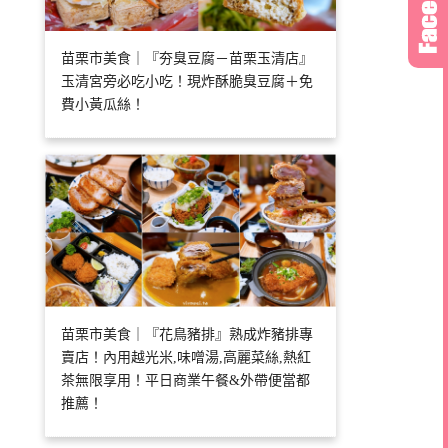
苗栗市美食｜『夯臭豆腐－苗栗玉清店』
玉清宮旁必吃小吃！現炸酥脆臭豆腐＋免
費小黃瓜絲！
苗栗市美食｜『花鳥豬排』熟成炸豬排專
賣店！內用越光米,味噌湯,高麗菜絲,熱紅
茶無限享用！平日商業午餐&外帶便當都
推薦！