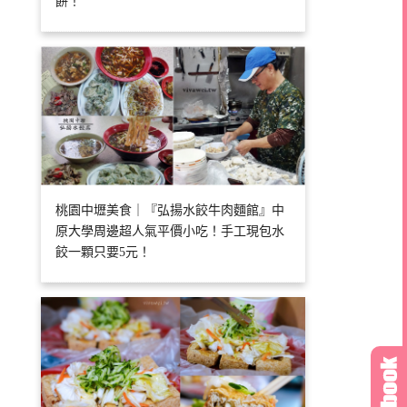
餅！
桃園中壢美食｜『弘揚水餃牛肉麵館』中
原大學周邊超人氣平價小吃！手工現包水
餃一顆只要5元！