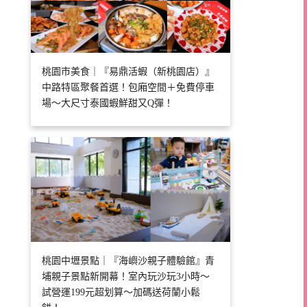
桃園市美食｜『易鼎活蝦（新桃園店）』
中路特區聚餐首選！包廂空間＋免費停車
場～大尺寸泰國蝦鮮甜又Q彈！
桃園中壢景點｜『海嶼沙親子體驗館』青
埔親子景點新開幕！室內玩沙玩3小時～
試營運199元超划算～加碼送荷蘭小鬆