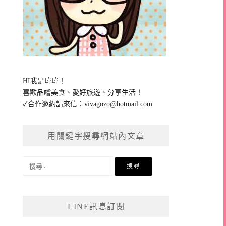
HI我是瑋瑋！
喜歡品嚐美食、愛好旅遊、分享生活！
✓合作邀約請來信：
vivagozo@hotmail.com
用關鍵字搜尋網站內文章
搜
尋
關
鍵
LINE訊息訂閱
字: