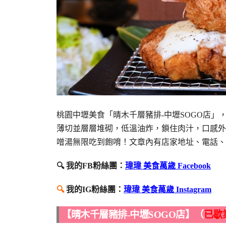
桃園中壢美食「晴木千層豬排-中壢SOGO店
薄切並層層堆砌，低溫油炸，鎖住肉汁，口感外
噌湯無限吃到飽唷！文章內有店家地址、電話、
🔍 我的FB粉絲團：
瑋瑋 美食萬歲 Facebook
🔍
我的IG粉絲團：
瑋瑋 美食萬歲 Instagram
【晴木千層豬排-中壢SOGO店】（
已歇