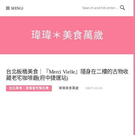
Skip
MENU
to
content
瑋瑋＊美食萬歲
台北板橋美食｜『Merci Vielle』隱身在二樓的古物收
藏老宅咖啡廳(府中捷運站)
台北美食｜部落客吃喝玩樂
瑋瑋美食萬歲
2017-12-31