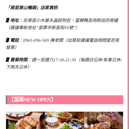
「南苗東山鴨頭」店家資訊
▋地址
：在南苗小木屋水晶餃附近，當歸鴨及肉粽店的旁邊
（建議導航地址”苗栗市新苗街59號”）
▋電話
：0963-096-569 陳老闆（出發前建議電話詢問是否有
營業）
▋營業時間
：週一至週六17:30-21:30（每週日公休/有事公休/
下雨天公休）
【苗栗NEW OPEN】