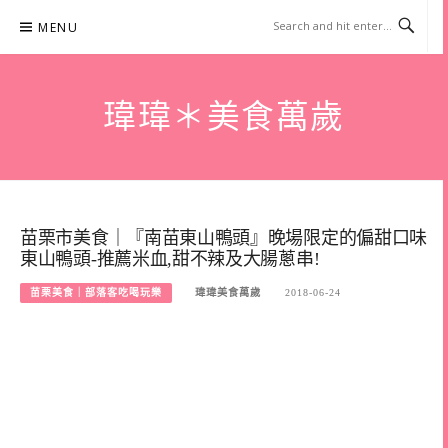
Skip
MENU
to
content
瑋瑋＊美食萬歲
苗栗市美食｜『南苗東山鴨頭』晚場限定的偏甜口味
東山鴨頭-推薦米血,甜不辣及大腸蔥串!
苗栗美食｜部落客吃喝玩樂
瑋瑋美食萬歲
2018-06-24