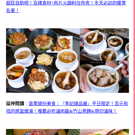
超狂自助吧！百樣食材+肉片火鍋料任你夾！冬天必訪的暖胃
名單！
延伸閱讀
：
苗栗頭份美食｜『李記燉品屋』平日限定！百元有
找的原盅燉湯！推薦必吃滷肉飯&竹山意麵&現切滷味！