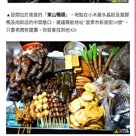
▲這間位於南苗的「
東山鴨頭
」，地點在小木屋水晶餃及當歸
鴨及肉粽店的中間巷口，建議導航地址”苗栗市新苗街59號”，
只要老闆有擺攤，你就會找到他XD