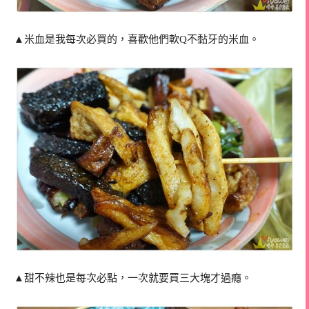
▲米血是我每次必買的，喜歡他們軟Q不黏牙的米血。
▲甜不辣也是每次必點，一次就要買三大塊才過癮。