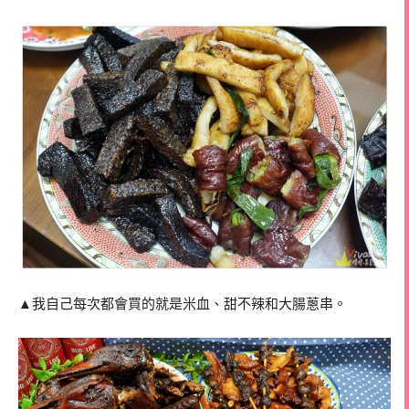
▲我自己每次都會買的就是米血、甜不辣和大腸蔥串。