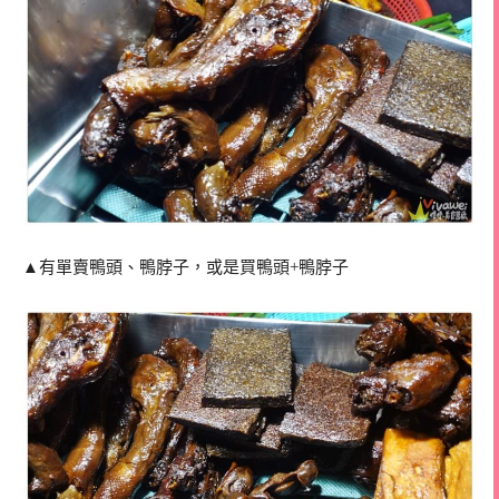
▲有單賣鴨頭、鴨脖子，或是買鴨頭+鴨脖子