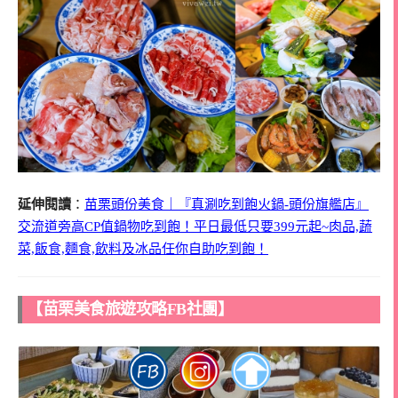
延伸閱讀
：
苗栗頭份美食｜『真涮吃到飽火鍋-頭份旗艦店』
交流道旁高CP值鍋物吃到飽！平日最低只要399元起~肉品,蔬
菜,飯食,麵食,飲料及冰品任你自助吃到飽！
【苗栗美食旅遊攻略FB社團】