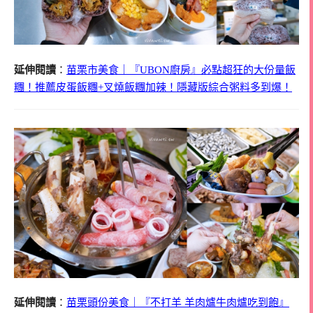
延伸閱讀
：
苗栗市美食｜『UBON廚房』必點超狂的大份量飯
糰！推薦皮蛋飯糰+叉燒飯糰加辣！隱藏版綜合粥料多到爆！
延伸閱讀
：
苗栗頭份美食｜『不打羊 羊肉爐牛肉爐吃到飽』