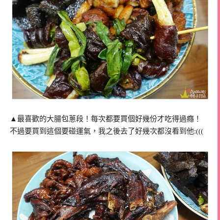
▲最喜歡的大腸包蔥段！每次都要買個好幾份才吃得過癮！
不過要買到這個要碰運氣，我之後去了好幾次都沒看到他:(((