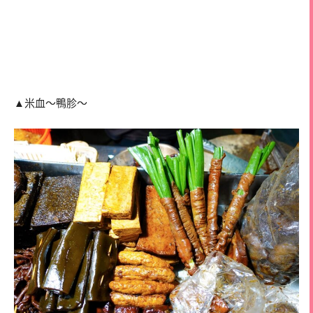
▲米血～鴨胗～