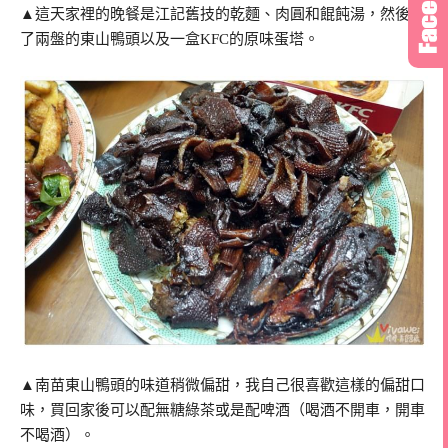
▲這天家裡的晚餐是江記舊技的乾麵、肉圓和餛飩湯，然後買
了兩盤的東山鴨頭以及一盒KFC的原味蛋塔。
▲南苗東山鴨頭的味道稍微偏甜，我自己很喜歡這樣的偏甜口
味，買回家後可以配無糖綠茶或是配啤酒（喝酒不開車，開車
不喝酒）。