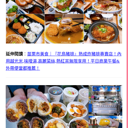
延伸閱讀
：
苗栗市美食｜『花鳥豬排』熟成炸豬排專賣店！內
用越光米,味噌湯,高麗菜絲,熱紅茶無限享用！平日商業午餐&
外帶便當都推薦！