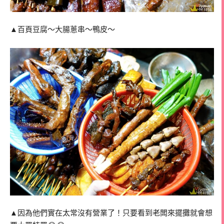
▲百頁豆腐～大腸蔥串～鴨皮～
▲因為他們實在太常沒有營業了！只要看到老闆來擺攤就會想