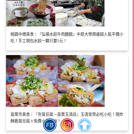
桃園中壢美食｜『弘揚水餃牛肉麵館』中原大學周邊超人氣平價小
吃！手工現包水餃一顆只要5元！
苗栗市美食｜『夯臭豆腐－苗栗玉清店』玉清宮旁必吃小吃！現炸
酥脆臭豆腐＋免費小黃瓜絲！