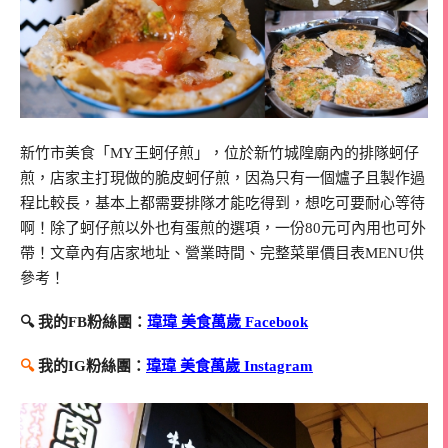
新竹市美食「MY王蚵仔煎」，位於新竹城隍廟內的排隊蚵仔
煎，店家主打現做的脆皮蚵仔煎，因為只有一個爐子且製作過
程比較長，基本上都需要排隊才能吃得到，想吃可要耐心等待
啊！除了蚵仔煎以外也有蛋煎的選項，一份80元可內用也可外
帶！文章內有店家地址、營業時間、完整菜單價目表MENU供
參考！
🔍 我的FB粉絲團：
瑋瑋 美食萬歲 Facebook
🔍
我的IG粉絲團：
瑋瑋 美食萬歲 Instagram