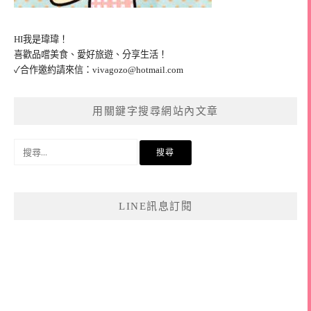
HI我是瑋瑋！
喜歡品嚐美食、愛好旅遊、分享生活！
✓合作邀約請來信：
vivagozo@hotmail.com
用關鍵字搜尋網站內文章
搜
尋
關
鍵
LINE訊息訂閱
字: