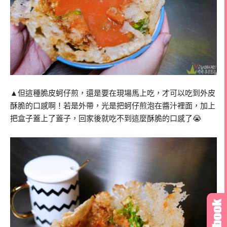
▲但這種脆皮蚵仔煎，還是要在現場馬上吃，才可以吃到外皮
酥脆的口感啊！若是外帶，光是把蚵仔煎泡在醬汁裡面，加上
把盒子蓋上了蓋子，回家後就吃不到這麼酥脆的口感了😭