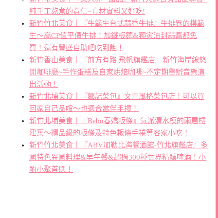
純手工熬煮的薏仁~真材實料又好吃!
新竹竹北美食｜『牛範生台式蒜香牛排』牛排界的模範
生～高CP值平價牛排！加鐵板麵&獨家油封蒜醬都免
費！還有豐盛自助吧吃到飽！
新竹香山美食｜『前方有路 飛帆旗艦店』新竹海岸線悠
閒咖啡廳~手作蛋糕及自家烘焙咖啡~不定期舉辦音樂演
出活動！
新竹北埔美食｜『鄒記菜包』文青風格菜包店！可以買
回家自己品嚐～也適合當伴手禮！
新竹北埔美食｜『Bebu春嬌粄條』氣派清水模的兩層樓
建築～精品級的粄條及特色粄條手捲等客家小吃！
新竹竹北美食｜『ABV加勒比海餐酒館-竹北旗艦店』多
國特色異國料理&早午餐&超過300種世界精釀啤酒！小
酌小聚首選！