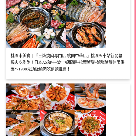
桃園市美食｜『三柒燒肉專門店-桃園中華店』桃園火車站新開幕
燒肉吃到飽！日本A5和牛+波士頓龍蝦+松葉蟹腳+鱈場蟹腳無限供
應～1988元頂級燒肉吃到飽推薦！