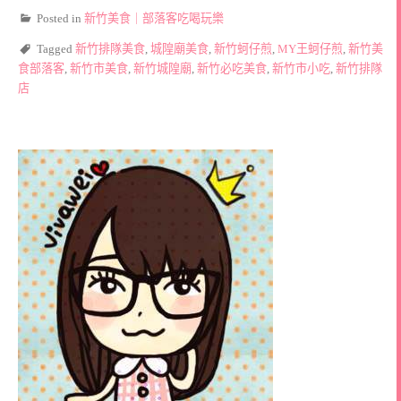
Posted in
新竹美食｜部落客吃喝玩樂
Tagged
新竹排隊美食
,
城隍廟美食
,
新竹蚵仔煎
,
MY王蚵仔煎
,
新竹美
食部落客
,
新竹市美食
,
新竹城隍廟
,
新竹必吃美食
,
新竹市小吃
,
新竹排隊
店