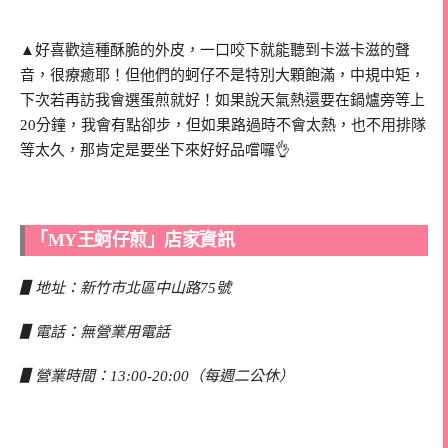
▲好喜歡這種酥脆的外皮，一口咬下就能聽到卡滋卡滋的聲
音，很療癒耶！但他們的蚵仔不是特別大顆飽滿，中規中矩，
下次若再訪我會選蛋煎就好！如果說天氣熱還要在鍋爐旁等上
20分鐘，我會有點卻步，但如果路過時不會太熱，也不用排隊
等太久，那肯定是要坐下來好好品嚐囉👌
「MY王蚵仔煎」店家資訊
▋地址：新竹市北區中山路75號
▋電話：無營業用電話
▋營業時間：13:00-20:00（每週二公休）