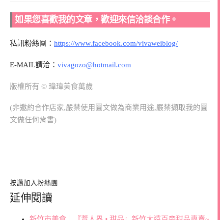
如果您喜歡我的文章，歡迎來信洽談合作。
私訊粉絲團：
https://www.facebook.com/vivaweiblog/
E-MAIL請洽：
vivagozo@hotmail.com
版權所有 © 瑋瑋美食萬歲
(非邀約合作店家,嚴禁使用圖文做為商業用途,嚴禁擷取我的圖
文做任何背書)
按讚加入粉絲團
延伸閱讀
新竹市美食｜『薏人界 • 甜品』新竹大遠百旁甜品專賣~