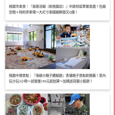
桃園市美食｜『易鼎活蝦（新桃園店）』中路特區聚餐首選！包廂
空間＋特約停車場～大尺寸泰國蝦鮮甜又Q彈！
桃園中壢景點｜『海嶼沙親子體驗館』青埔親子景點新開幕！室內
玩沙玩3小時～試營運199元超划算～加碼送荷蘭小鬆餅！