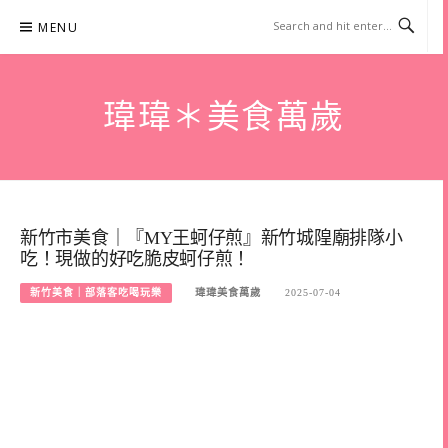
Skip
MENU
to
content
瑋瑋＊美食萬歲
新竹市美食｜『MY王蚵仔煎』新竹城隍廟排隊小
吃！現做的好吃脆皮蚵仔煎！
新竹美食｜部落客吃喝玩樂
瑋瑋美食萬歲
2025-07-04