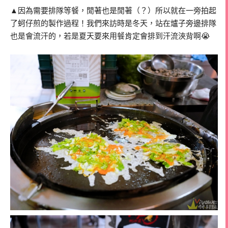
▲因為需要排隊等餐，閒著也是閒著（？）所以就在一旁拍起
了蚵仔煎的製作過程！我們來訪時是冬天，站在爐子旁邊排隊
也是會流汗的，若是夏天要來用餐肯定會排到汗流浹背啊😭