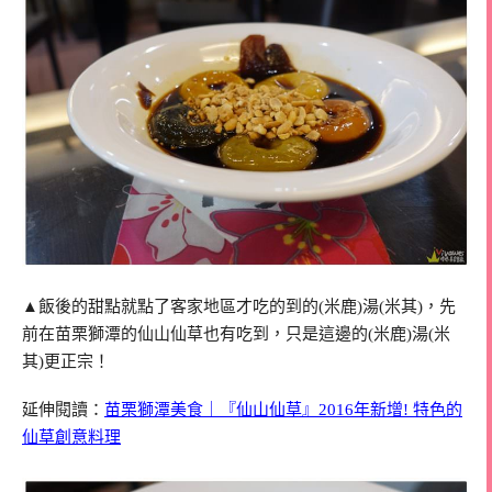
▲飯後的甜點就點了客家地區才吃的到的(米鹿)湯(米其)，先
前在苗栗獅潭的仙山仙草也有吃到，只是這邊的(米鹿)湯(米
其)更正宗！
延伸閱讀：
苗栗獅潭美食｜『仙山仙草』2016年新增! 特色的
仙草創意料理