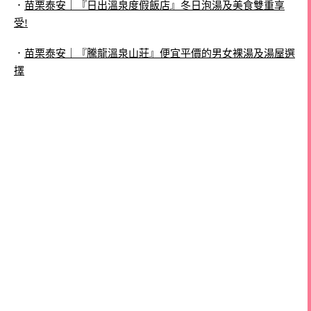
．
苗栗泰安｜『日出溫泉度假飯店』冬日泡湯及美食雙重享
受!
．
苗栗泰安｜『騰龍溫泉山莊』便宜平價的男女裸湯及湯屋選
擇