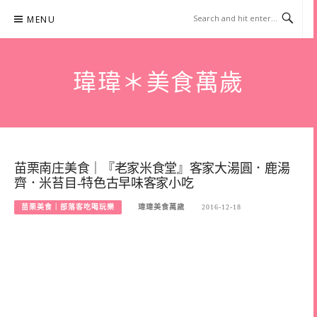
Skip
MENU
to
content
瑋瑋＊美食萬歲
苗栗南庄美食｜『老家米食堂』客家大湯圓．鹿湯
齊．米苔目-特色古早味客家小吃
苗栗美食｜部落客吃喝玩樂
瑋瑋美食萬歲
2016-12-18