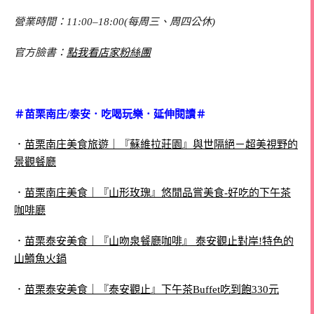
營業時間：11:00–18:00(每周三、周四公休)
官方臉書：
點我看店家粉絲團
＃苗栗南庄/泰安．吃喝玩樂．延伸閱讀＃
．
苗栗南庄美食旅遊｜『蘇維拉莊園』與世隔絕－超美視野的
景觀餐廳
．
苗栗南庄美食｜『山形玫瑰』悠閒品嘗美食-好吃的下午茶
咖啡廳
．
苗栗泰安美食｜『山吻泉餐廳咖啡』 泰安觀止對岸!特色的
山鱒魚火鍋
．
苗栗泰安美食｜『泰安觀止』下午茶Buffet吃到飽330元