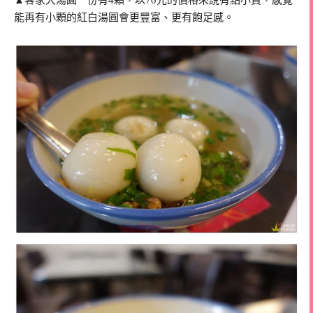
▲客家大湯圓一份有4顆，以70元的價格來說有點小貴，感覺
能再有小顆的紅白湯圓會更豐富、更有飽足感。