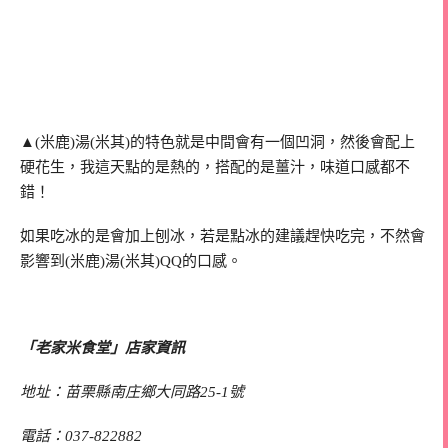
▲(米鹿)湯(米其)的特色就是中間會有一個凹洞，然後會配上
硬花生，我這天點的是熱的，搭配的是薑汁，味道口感都不
錯！
如果吃冰的是會加上刨冰，若是點冰的建議趕快吃完，不然會
影響到(米鹿)湯(米其)QQ的口感。
「老家米食堂」店家資訊
地址：苗栗縣南庄鄉大同路25-1號
電話：037-822882