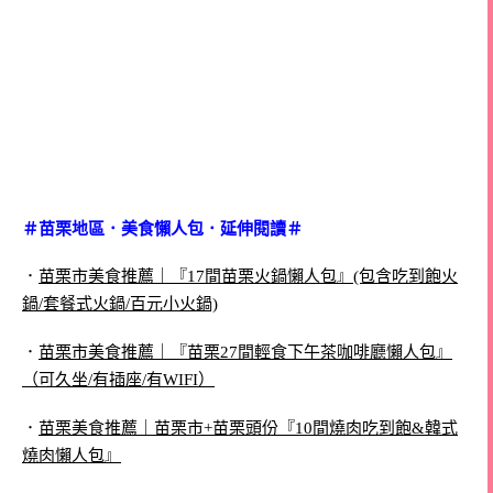
＃苗栗地區．美食懶人包．延伸閱讀＃
．
苗栗市美食推薦｜『17間苗栗火鍋懶人包』(包含吃到飽火
鍋/套餐式火鍋/百元小火鍋)
．
苗栗市美食推薦｜『苗栗27間輕食下午茶咖啡廳懶人包』
（可久坐/有插座/有WIFI）
．
苗栗美食推薦｜苗栗市+苗栗頭份『10間燒肉吃到飽&韓式
燒肉懶人包』