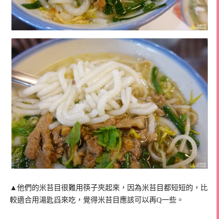
▲他們的米苔目很難用筷子夾起來，因為米苔目都短短的，比
較適合用湯匙舀來吃，覺得米苔目應該可以再Q一些。