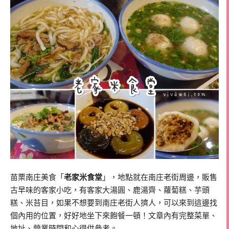
苗栗南庄美食「
老家米食堂
」，地點就在南庄老街周邊，販售
古早味的客家小吃，有客家大湯圓、鹿湯齊、蘿蔔糕、芋頭
糕、米苔目，如果不想要到南庄老街人擠人，可以來到這邊找
個內用的位置，好好地坐下來飽餐一頓！文章內有完整菜單、
地址、營業時間和心得供參考。