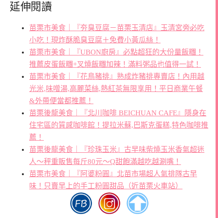
延伸閱讀
苗栗市美食｜『夯臭豆腐－苗栗玉清店』玉清宮旁必吃
小吃！現炸酥脆臭豆腐＋免費小黃瓜絲！
苗栗市美食｜『UBON廚房』必點超狂的大份量飯糰！
推薦皮蛋飯糰+叉燒飯糰加辣！滿料粥品也值得一試！
苗栗市美食｜『花鳥豬排』熟成炸豬排專賣店！內用越
光米,味噌湯,高麗菜絲,熱紅茶無限享用！平日商業午餐
&外帶便當都推薦！
苗栗後龍美食｜『北川咖啡 BEICHUAN CAFE』隱身在
住宅區的質感咖啡館！提拉米蘇,巴斯克蛋糕,特色咖啡推
薦！
苗栗後龍美食｜『珍珠玉米』古早味柴燒玉米香氣超迷
人～秤重販售每斤80元～Q甜飽滿越吃越涮嘴！
苗栗市美食｜『阿婆粉圓』北苗市場超人氣排隊古早
味！只賣早上的手工粉圓甜品（近苗栗火車站）