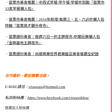
．
苗栗市美食推薦｜中西式早餐/早午餐/早餐吃到飽『苗栗市
33家早餐懶人包』
．
苗栗市美食推薦｜2016年新增!每周三、五、六必吃懶人包
特輯『苗栗英才觀光夜市』
．
苗栗頭份美食｜每週六日一的主題夜市-吃喝玩樂懶人包
『金剛基地主題夜市』
．
苗栗頭份美食｜尚順育樂世界君樂飯店美食餐廳全紀錄
合作邀約，歡迎聯繫洽談。
E-MAIL請洽：
vivagozo@hotmail.com
私訊粉絲團：
https://www.facebook.com/vivaweiblog/
按讚加入粉絲團