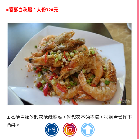
#香酥白秋蝦：大份320元
▲香酥白蝦吃起來酥酥脆脆，吃起來不油不膩，很適合當作下
酒菜。