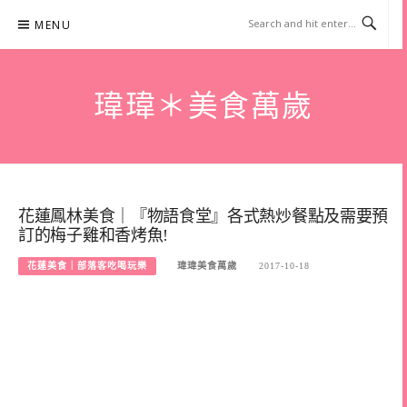
Skip
MENU
to
content
瑋瑋＊美食萬歲
花蓮鳳林美食｜『物語食堂』各式熱炒餐點及需要預
訂的梅子雞和香烤魚!
花蓮美食｜部落客吃喝玩樂
瑋瑋美食萬歲
2017-10-18