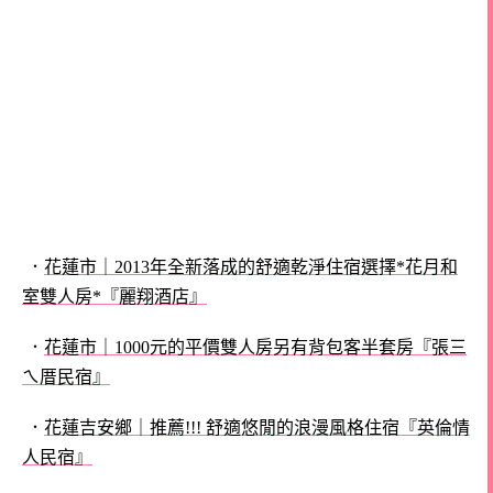
．
花蓮市｜2013年全新落成的舒適乾淨住宿選擇*花月和
室雙人房*『麗翔酒店』
．
花蓮市｜1000元的平價雙人房另有背包客半套房『張三
ㄟ厝民宿』
．
花蓮吉安鄉｜推薦!!! 舒適悠閒的浪漫風格住宿『英倫情
人民宿』