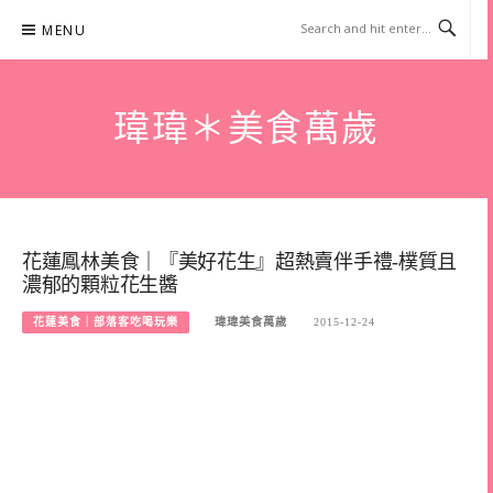
Skip
MENU
to
content
瑋瑋＊美食萬歲
花蓮鳳林美食｜『美好花生』超熱賣伴手禮-樸質且
濃郁的顆粒花生醬
花蓮美食｜部落客吃喝玩樂
瑋瑋美食萬歲
2015-12-24