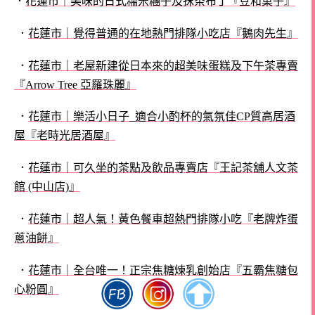
．
花蓮市｜美味的日式糯米糰子及抹茶布丁『豆和菓子』
．
花蓮市｜覺得普通的在地熱門排隊小吃店『鵝肉先生』
．
花蓮市｜老屋新建從日本來的超美味蛋糕及下午茶專賣
『Arrow Tree 亞羅珠麗』
．
花蓮市｜樂活小日子_適合小酌杯的氣氛佳CP質高居酒
屋『老時光居酒屋』
．
花蓮市｜可久坐的茶點及飲品專賣店『王記茶舖人文茶
館 (中山店)』
．
花蓮市｜超人氣！黃色餐車超熱門排隊小吃『老牌炸蛋
蔥油餅』
．
花蓮市｜全台唯一！正宗焦糖煉乳創始店『五霸焦糖包
心粉圓』