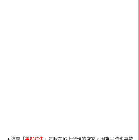
▲這間「
美好花生
」是我在IG上發現的店家，因為平時也喜歡