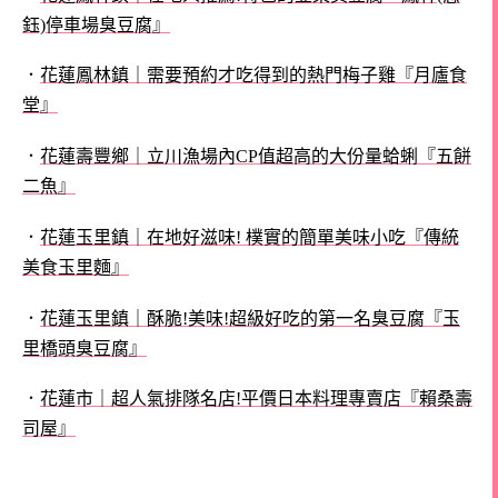
鈺)停車場臭豆腐』
．
花蓮鳳林鎮｜需要預約才吃得到的熱門梅子雞『月廬食
堂』
．
花蓮壽豐鄉｜立川漁場內CP值超高的大份量蛤蜊『五餅
二魚』
．
花蓮玉里鎮｜在地好滋味! 樸實的簡單美味小吃『傳統
美食玉里麵』
．
花蓮玉里鎮｜酥脆!美味!超級好吃的第一名臭豆腐『玉
里橋頭臭豆腐』
．
花蓮市｜超人氣排隊名店!平價日本料理專賣店『賴桑壽
司屋』