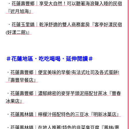
．
花蓮壽豐鄉｜享受大自然！可以聽著海浪聲入睡的民宿
『近月旭海』
．
花蓮玉里鎮｜乾淨舒適的雙人商務套房『客亭好漾民宿
(好漾二館)』
＃花蓮地區．吃吃喝喝．延伸閱讀＃
．
花蓮壽豐鄉｜便宜美味的早餐!有法式吐司及各式蛋餅!
『壽豐早餐店』
．
花蓮壽豐鄉｜濃郁綿密的麥芽芋頭泥搭配甘蔗冰『豐春
冰果店』
．
花蓮鳳林鎮｜檸檬汁搭配特色的三豆冰『明新冰菓店』
．
花蓮鳳林鎮｜在地人推薦!特色的韭菜臭豆腐『鳳林(惠