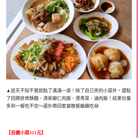
▲這天不知不覺就點了滿滿一桌！除了自己夾的小菜外，還點
了招牌排骨酥麵、清蒸蝦仁肉圓、燙青菜、滷肉飯！結果份量
多到一餐吃不完～還外帶回家當晚餐繼續吃😅
【自選小菜321元】