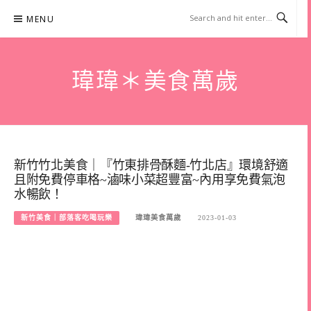
Skip
MENU
to
content
瑋瑋＊美食萬歲
新竹竹北美食｜『竹東排骨酥麵-竹北店』環境舒適
且附免費停車格~滷味小菜超豐富~內用享免費氣泡
水暢飲！
新竹美食｜部落客吃喝玩樂
瑋瑋美食萬歲
2023-01-03