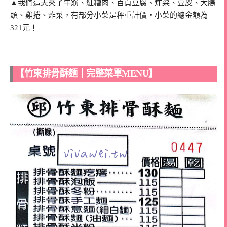
▲我們這天夾了牛筋、紅糟肉、百頁豆腐、炸菜、豆皮、大腸
頭、雞捲、炸菜，有部分小菜是秤重計價，小菜的總金額為
321元！
【竹東排骨酥麵｜完整菜單MENU】