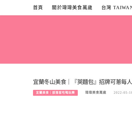
Skip
首頁
關於瑋瑋美食萬歲
台灣 TAIWA
to
content
宜蘭冬山美食｜『莢麵包』招牌可蔥每人
瑋瑋美食萬歲
2022-05-1
宜蘭美食｜部落客吃喝玩樂