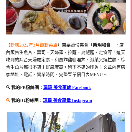
（
新增2022年3月最新菜單
）苗栗頭份美食「
樂玥和食
」，店
內販售生魚片、壽司、天婦羅、拉麵、烏龍麵、定食等！這天
吃到的綜合天婦羅定食、和風炸雞咖哩丼、泡菜叉燒拉麵、綜
合生魚片都很不錯！好感度高，留下不錯的印象！文章內有店
家地址、電話、營業時間、完整菜單價目表MENU。
🔍 我的FB粉絲團：
瑋瑋 美食萬歲 Facebook
🔍
我的IG粉絲團：
瑋瑋 美食萬歲 Instagram