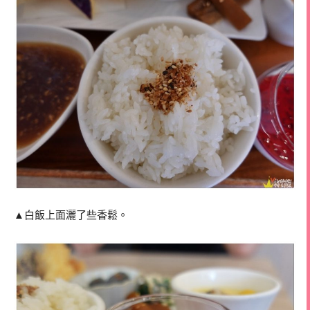
▲白飯上面灑了些香鬆。