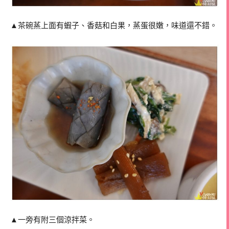
▲茶碗蒸上面有蝦子、香菇和白果，蒸蛋很嫩，味道還不錯。
▲一旁有附三個涼拌菜。