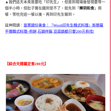
▲我們這天本來是要吃「印先生」，但是到現場後發現要等一
個半小時，但肚子實在餓到受不了，就先到「
樂玥和食
」用
餐，等吃完這一餐以後，再到印先生報到。
延伸閱讀：
苗栗頭份美食｜『Wooli印先生韓式料理』新開幕
平價韓式料理~煎餅,石鍋拌飯,豆腐鍋都只要200元有找!
【綜合天婦羅定食280元】