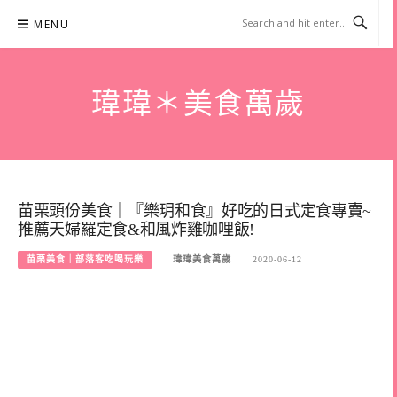
Skip
MENU
to
content
瑋瑋＊美食萬歲
苗栗頭份美食｜『樂玥和食』好吃的日式定食專賣~
推薦天婦羅定食&和風炸雞咖哩飯!
苗栗美食｜部落客吃喝玩樂
瑋瑋美食萬歲
2020-06-12