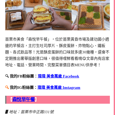
苗栗市美食「森悅早午餐」，位於苗栗黃昏市場及建功國小週
邊的早餐店，主打生吐司厚片、酥皮蛋餅、炸物點心、鐵板
麵、各式飲品等！光是酥皮蛋餅的口味就多達30幾種，還會不
定期推出奢華版創意口味，很值得嚐鮮看看唷😋文章內有店家
地址、電話、營業時間、完整菜單價目表MENU供參考！
🔍 我的FB粉絲團：
瑋瑋 美食萬歲 Facebook
🔍
我的IG粉絲團：
瑋瑋 美食萬歲 Instagram
【
森悅早午餐
】
▋地址：苗栗市中正路331號