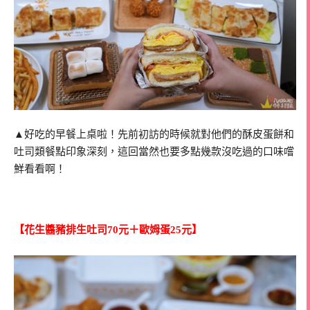
▲好吃的早餐上桌啦！先前初訪的時候就對他們的酥皮蛋餅和
吐司類餐點印象深刻，這回當然也要多點幾款沒吃過的口味嚐
鮮看看啊！
【花生醬豬排生吐司70元＋歐姆蛋25元】