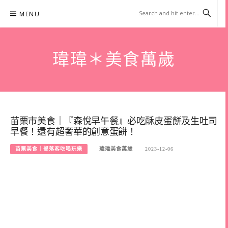
Skip
MENU
to
content
瑋瑋＊美食萬歲
苗栗市美食｜『森悅早午餐』必吃酥皮蛋餅及生吐司
早餐！還有超奢華的創意蛋餅！
苗栗美食｜部落客吃喝玩樂
瑋瑋美食萬歲
2023-12-06