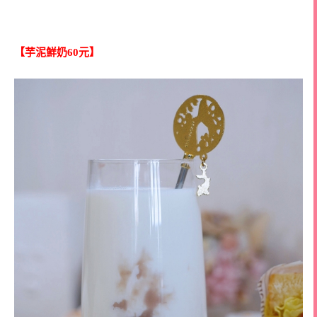
【芋泥鮮奶60元】