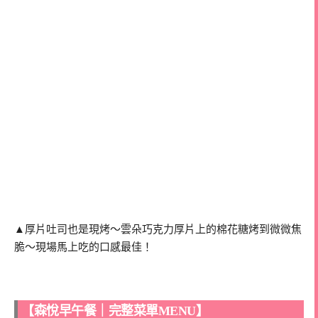
▲厚片吐司也是現烤～雲朵巧克力厚片上的棉花糖烤到微微焦
脆～現場馬上吃的口感最佳！
【森悅早午餐｜完整菜單MENU】