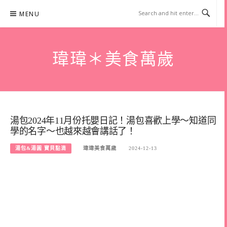
Skip
MENU
to
content
瑋瑋＊美食萬歲
湯包2024年11月份托嬰日記！湯包喜歡上學～知道同
學的名字～也越來越會講話了！
湯包&湯圓 寶貝點滴
瑋瑋美食萬歲
2024-12-13