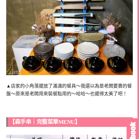
▲店家的小角落擺放了滿滿的餐具～我還以為是老闆要賣的餐
盤～原來是老闆用來裝餐點用的～哈哈～也擺得太美了吧！
【森手串｜完整菜單MENU】