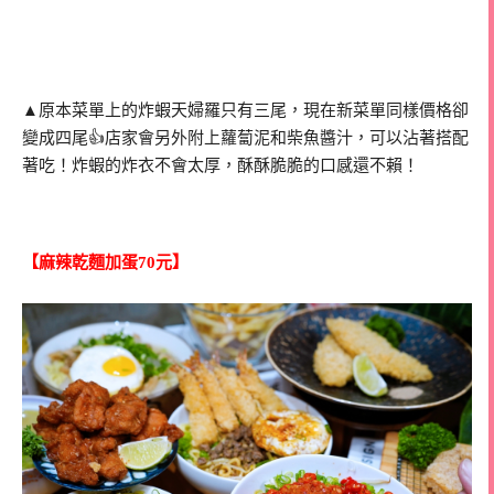
▲原本菜單上的炸蝦天婦羅只有三尾，現在新菜單同樣價格卻
變成四尾👍店家會另外附上蘿蔔泥和柴魚醬汁，可以沾著搭配
著吃！炸蝦的炸衣不會太厚，酥酥脆脆的口感還不賴！
【麻辣乾麵加蛋70元】