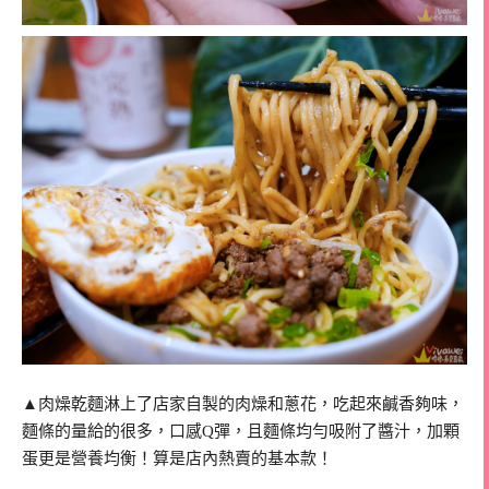
▲肉燥乾麵淋上了店家自製的肉燥和蔥花，吃起來鹹香夠味，
麵條的量給的很多，口感Q彈，且麵條均勻吸附了醬汁，加顆
蛋更是營養均衡！算是店內熱賣的基本款！