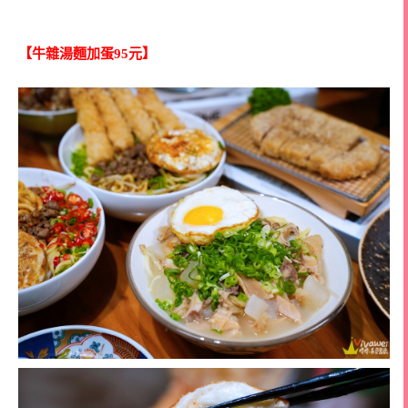
【牛雜湯麵加蛋95元】