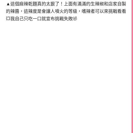
▲這個麻辣乾麵真的太狠了！上面有滿滿的生辣椒和店家自製
的辣醬，這辣度是會讓人噴火的等級，嗜辣者可以來挑戰看看
💥我自己只吃一口就宣布挑戰失敗🤣