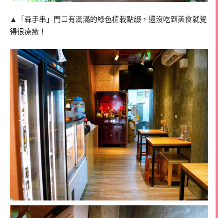
▲「森手串」門口有滿滿的綠色植栽點綴，還沒吃到美食就覺
得很療癒！