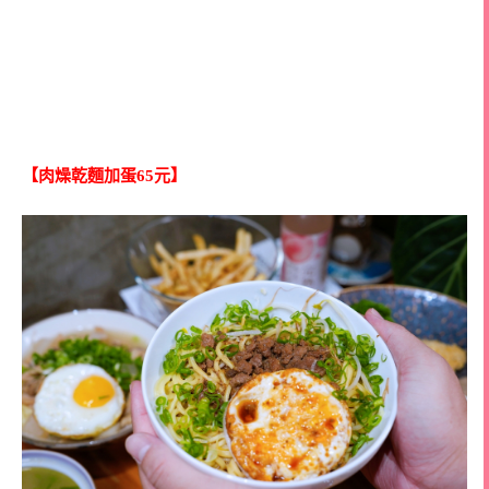
【肉燥乾麵加蛋65元】