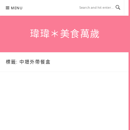
Skip
MENU
to
content
瑋瑋＊美食萬歲
標籤:
中壢外帶餐盒