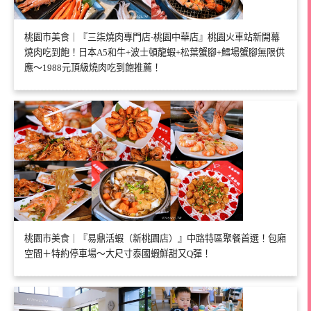
桃園市美食｜『三柒燒肉專門店-桃園中華店』桃園火車站新開幕
燒肉吃到飽！日本A5和牛+波士頓龍蝦+松葉蟹腳+鱈場蟹腳無限供
應～1988元頂級燒肉吃到飽推薦！
桃園市美食｜『易鼎活蝦（新桃園店）』中路特區聚餐首選！包廂
空間＋特約停車場～大尺寸泰國蝦鮮甜又Q彈！