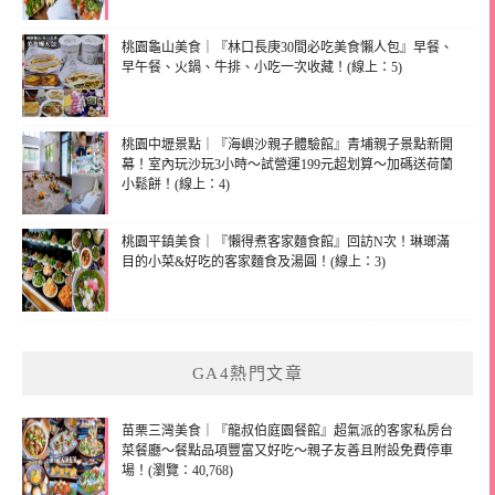
桃園龜山美食｜『林口長庚30間必吃美食懶人包』早餐、
早午餐、火鍋、牛排、小吃一次收藏！(線上：5)
桃園中壢景點｜『海嶼沙親子體驗館』青埔親子景點新開
幕！室內玩沙玩3小時～試營運199元超划算～加碼送荷蘭
小鬆餅！(線上：4)
桃園平鎮美食｜『懶得煮客家麵食館』回訪N次！琳瑯滿
目的小菜&好吃的客家麵食及湯圓！(線上：3)
GA4熱門文章
苗栗三灣美食｜『龍叔伯庭園餐館』超氣派的客家私房台
菜餐廳～餐點品項豐富又好吃～親子友善且附設免費停車
場！(瀏覽：40,768)