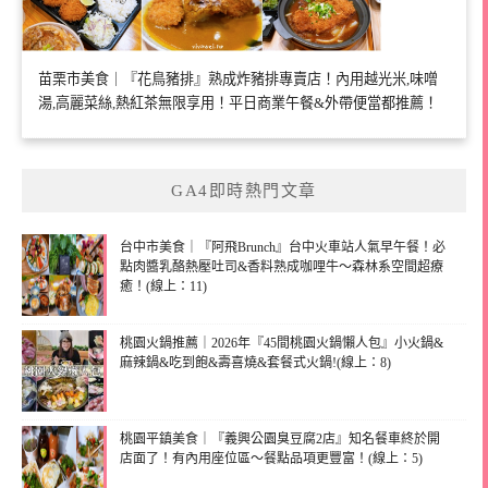
苗栗市美食｜『花鳥豬排』熟成炸豬排專賣店！內用越光米,味噌
湯,高麗菜絲,熱紅茶無限享用！平日商業午餐&外帶便當都推薦！
GA4即時熱門文章
台中市美食｜『阿飛Brunch』台中火車站人氣早午餐！必
點肉醬乳酪熱壓吐司&香料熟成咖哩牛～森林系空間超療
癒！(線上：11)
桃園火鍋推薦｜2026年『45間桃園火鍋懶人包』小火鍋&
麻辣鍋&吃到飽&壽喜燒&套餐式火鍋!(線上：8)
桃園平鎮美食｜『義興公園臭豆腐2店』知名餐車終於開
店面了！有內用座位區～餐點品項更豐富！(線上：5)