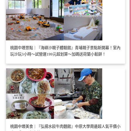
桃園中壢景點｜『海嶼沙親子體驗館』青埔親子景點新開幕！室內
玩沙玩3小時～試營運199元超划算～加碼送荷蘭小鬆餅！
桃園中壢美食｜『弘揚水餃牛肉麵館』中原大學周邊超人氣平價小