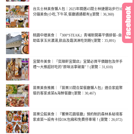
台北士林美食懶人包｜2025年精選45間士林捷運站步行10
分鐘美食(小吃,下午茶,餐廳通通都有)(瀏覽：36,360)
桃園中壢美食｜『300°STEAK』青埔新開幕平價排餐~自
助區享玉米濃湯,飲品及霜淇淋吃到飽!(瀏覽：35,891)
宜蘭市美食｜『奕順軒宜蘭店』宜蘭必買平價麵包及伴手
禮～大推超好吃的”原味派拿破崙”！(瀏覽：31,610)
苗栗美食推薦｜『苗栗35間合菜餐廳懶人包』適合家庭聚
餐的客家桌菜&海鮮餐廳!(瀏覽：30,467)
苗栗公館美食｜『饗樂花園餐廳』預約制的森林系秘境客
家桌菜～設有卡拉OK包廂和免費停車場！(瀏覽：26,072)