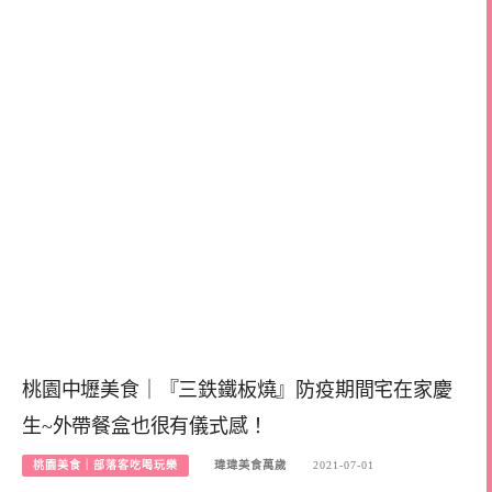
桃園中壢美食｜『三鉄鐵板燒』防疫期間宅在家慶
生~外帶餐盒也很有儀式感！
桃園美食｜部落客吃喝玩樂
瑋瑋美食萬歲
2021-07-01