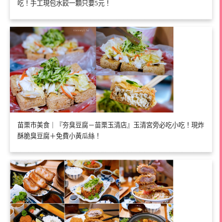
吃！手工現包水餃一顆只要5元！
苗栗市美食｜『夯臭豆腐－苗栗玉清店』玉清宮旁必吃小吃！現炸
酥脆臭豆腐＋免費小黃瓜絲！