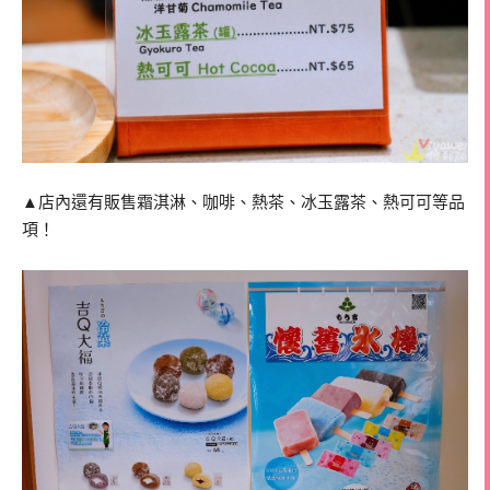
▲店內還有販售霜淇淋、咖啡、熱茶、冰玉露茶、熱可可等品
項！