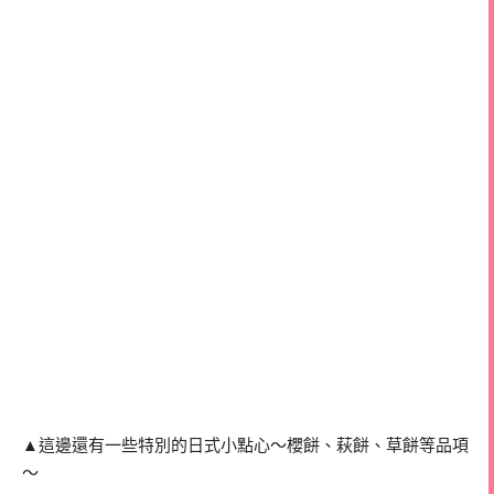
▲這邊還有一些特別的日式小點心～櫻餅、萩餅、草餅等品項
～