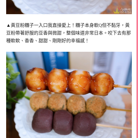
▲黃豆粉糰子一入口我直接愛上！糰子本身軟Q但不黏牙，黃
豆粉帶著舒服的豆香與微甜，整個味道非常日本。咬下去有那
種軟軟、香香、甜甜、剛剛好的幸福感！