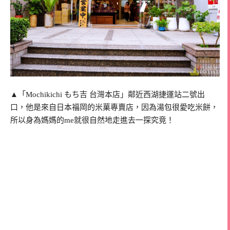
▲「Mochikichi もち吉 台灣本店」鄰近西湖捷運站二號出
口，他是來自日本福岡的米菓專賣店，因為湯包很愛吃米餅，
所以身為媽媽的me就很自然地走進去一探究竟！