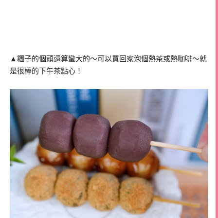
▲糰子的個頭還算蠻大的～可以買回家泡個熱茶或熱咖啡～就
是很棒的下午茶點心！