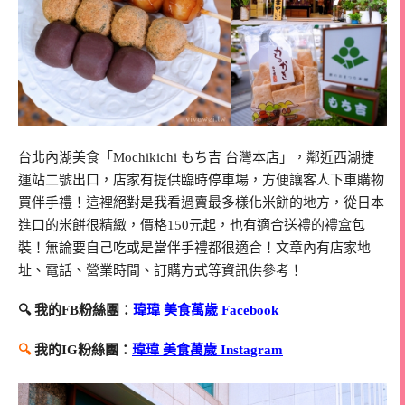
台北內湖美食「Mochikichi もち吉 台灣本店」，鄰近西湖捷
運站二號出口，店家有提供臨時停車場，方便讓客人下車購物
買伴手禮！這裡絕對是我看過賣最多樣化米餅的地方，從日本
進口的米餅很精緻，價格150元起，也有適合送禮的禮盒包
裝！無論要自己吃或是當伴手禮都很適合！文章內有店家地
址、電話、營業時間、訂購方式等資訊供參考！
🔍 我的FB粉絲團：
瑋瑋 美食萬歲 Facebook
🔍
我的IG粉絲團：
瑋瑋 美食萬歲 Instagram