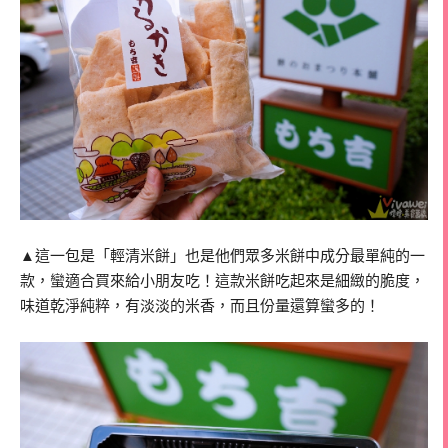
▲這一包是「輕清米餅」也是他們眾多米餅中成分最單純的一
款，蠻適合買來給小朋友吃！這款米餅吃起來是細緻的脆度，
味道乾淨純粹，有淡淡的米香，而且份量還算蠻多的！