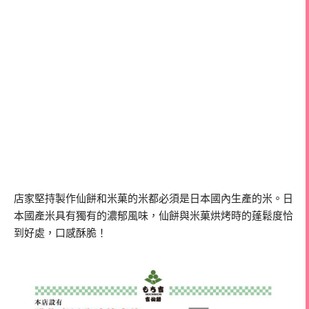
店家堅持製作仙餅和米菓的米都必須是日本國內生產的米。日
本國產米具有獨有的濃郁風味，仙餅與米菓烘烤時的蓬鬆度恰
到好處，口感酥脆！