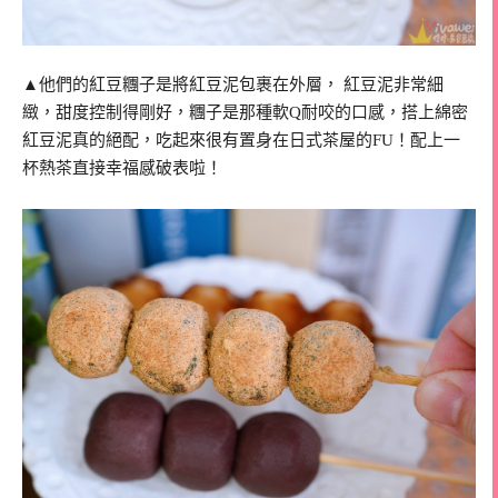
▲他們的紅豆糰子是將紅豆泥包裹在外層， 紅豆泥非常細
緻，甜度控制得剛好，糰子是那種軟Q耐咬的口感，搭上綿密
紅豆泥真的絕配，吃起來很有置身在日式茶屋的FU！配上一
杯熱茶直接幸福感破表啦！