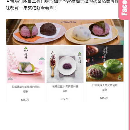
▲現場有販售三種口味的糰子～身為糰子控的我當然要每種口
味都買一串來嚐鮮看看啊！