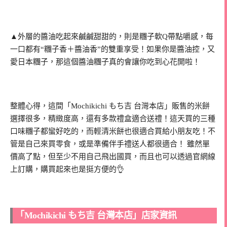
▲外層的醬油吃起來鹹鹹甜甜的，則是糰子軟Q帶點嚼感，每
一口都有“糰子香＋醬油香”的雙重享受！如果你是醬油控，又
愛日本糰子，那這個醬油糰子真的會讓你吃到心花開啦！
整體心得，這間「Mochikichi もち吉 台灣本店」販售的米餅
選擇很多，精緻度高，還有多款禮盒適合送禮！這天買的三種
口味糰子都蠻好吃的，而輕清米餅也很適合買給小朋友吃！不
管是自己來買零食，或是準備伴手禮送人都很適合！ 雖然單
價高了點，但至少不用自己飛出國買，而且也可以透過官網線
上訂購，購買起來也是挺方便的👌
「Mochikichi もち吉 台灣本店」店家資訊