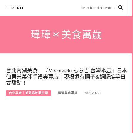
Skip
MENU
to
content
瑋瑋＊美食萬歲
台北內湖美食｜『Mochikichi もち吉 台灣本店』日本
仙貝米菓伴手禮專賣店！現場還有糰子&銅鑼燒等日
式甜點！
台北美食｜部落客吃喝玩樂
瑋瑋美食萬歲
2025-11-21