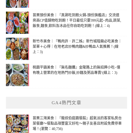
苗栗頭份美食｜『真涮吃到飽火鍋-頭份旗艦店』交流道
旁高CP值鍋物吃到飽！平日最低只要399元起~肉品,蔬菜,
飯食,麵食,飲料及冰品任你自助吃到飽！(線上：4)
新竹市美食｜『鴨肉許．許二姊』新竹城隍廟必吃美食｜
菜單＋心得｜在地老店炒鴨肉麵&炒鴨血人氣推薦！(線
上：3)
桃園平鎮美食｜『無名麵攤』金陵路上的無招牌小吃~僅
有晚上營業的在地熱門炒飯,炒麵及粥品專賣!(線上：3)
GA4熱門文章
苗栗三灣美食｜『龍叔伯庭園餐館』超氣派的客家私房台
菜餐廳～餐點品項豐富又好吃～親子友善且附設免費停車
場！(瀏覽：40,756)