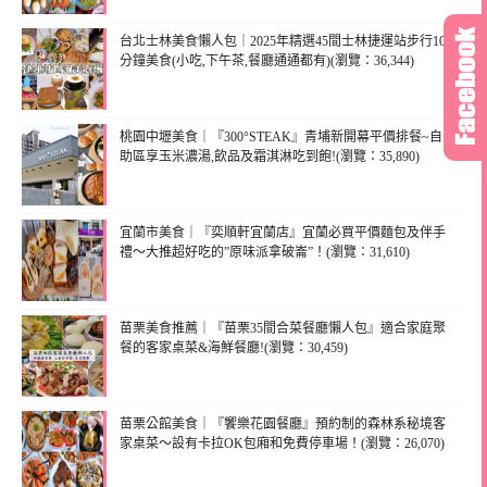
台北士林美食懶人包｜2025年精選45間士林捷運站步行10
分鐘美食(小吃,下午茶,餐廳通通都有)(瀏覽：36,344)
桃園中壢美食｜『300°STEAK』青埔新開幕平價排餐~自
助區享玉米濃湯,飲品及霜淇淋吃到飽!(瀏覽：35,890)
宜蘭市美食｜『奕順軒宜蘭店』宜蘭必買平價麵包及伴手
禮～大推超好吃的”原味派拿破崙”！(瀏覽：31,610)
苗栗美食推薦｜『苗栗35間合菜餐廳懶人包』適合家庭聚
餐的客家桌菜&海鮮餐廳!(瀏覽：30,459)
苗栗公館美食｜『饗樂花園餐廳』預約制的森林系秘境客
家桌菜～設有卡拉OK包廂和免費停車場！(瀏覽：26,070)