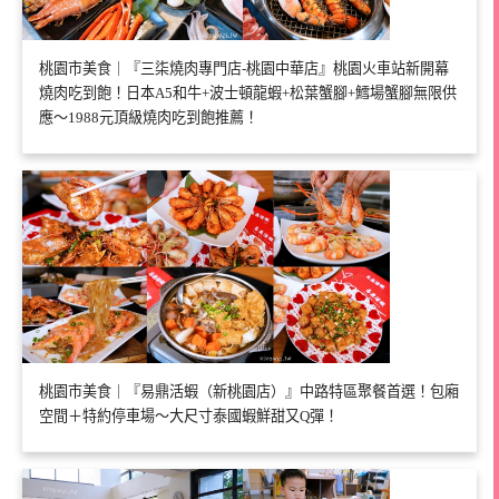
桃園市美食｜『三柒燒肉專門店-桃園中華店』桃園火車站新開幕
燒肉吃到飽！日本A5和牛+波士頓龍蝦+松葉蟹腳+鱈場蟹腳無限供
應～1988元頂級燒肉吃到飽推薦！
桃園市美食｜『易鼎活蝦（新桃園店）』中路特區聚餐首選！包廂
空間＋特約停車場～大尺寸泰國蝦鮮甜又Q彈！