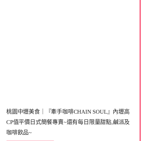
桃園中壢美食｜『牽手咖啡CHAIN SOUL』內壢高
CP值平價日式簡餐專賣~還有每日限量甜點,鹹派及
咖啡飲品~