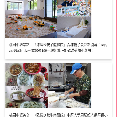
桃園中壢景點｜『海嶼沙親子體驗館』青埔親子景點新開幕！室內
玩沙玩3小時～試營運199元超划算～加碼送荷蘭小鬆餅！
桃園中壢美食｜『弘揚水餃牛肉麵館』中原大學周邊超人氣平價小