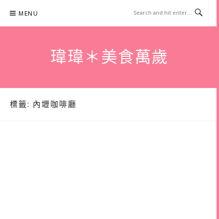
Skip
MENU
to
content
瑋瑋＊美食萬歲
標籤:
內壢咖啡廳