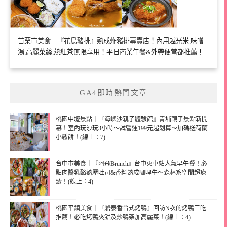
苗栗市美食｜『花鳥豬排』熟成炸豬排專賣店！內用越光米,味噌
湯,高麗菜絲,熱紅茶無限享用！平日商業午餐&外帶便當都推薦！
GA4即時熱門文章
桃園中壢景點｜『海嶼沙親子體驗館』青埔親子景點新開
幕！室內玩沙玩3小時～試營運199元超划算～加碼送荷蘭
小鬆餅！(線上：7)
台中市美食｜『阿飛Brunch』台中火車站人氣早午餐！必
點肉醬乳酪熱壓吐司&香料熟成咖哩牛～森林系空間超療
癒！(線上：4)
桃園平鎮美食｜『鼎泰香台式烤鴨』回訪N次的烤鴨三吃
推薦！必吃烤鴨夾餅及炒鴨架加高麗菜！(線上：4)