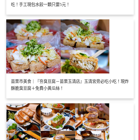
吃！手工現包水餃一顆只要5元！
苗栗市美食｜『夯臭豆腐－苗栗玉清店』玉清宮旁必吃小吃！現炸
酥脆臭豆腐＋免費小黃瓜絲！