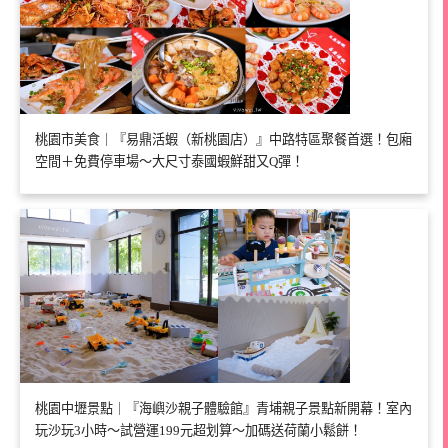
桃園市美食｜『易鼎活蝦（新桃園店）』中路特區聚餐首選！包廂
空間＋免費停車場～大尺寸泰國蝦鮮甜又Q彈！
桃園中壢景點｜『海嶼沙親子體驗館』青埔親子景點新開幕！室內
玩沙玩3小時～試營運199元超划算～加碼送荷蘭小鬆餅！