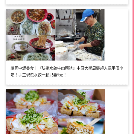
桃園中壢美食｜『弘揚水餃牛肉麵館』中原大學周邊超人氣平價小
吃！手工現包水餃一顆只要5元！