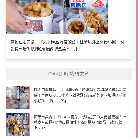
南投仁愛美食｜『天下極品 炸杏鮑菇』往清境路上必停小攤！附
設停車場的現炸杏鮑菇&現煮黑木耳汁！
GA4即時熱門文章
桃園中壢景點｜『海嶼沙親子體驗館』青埔親子景點新開
幕！室內玩沙玩3小時～試營運199元超划算～加碼送荷蘭
小鬆餅！(線上：23)
苗栗市美食｜『UBON廚房』必點超狂的大份量飯糰！推
薦皮蛋飯糰+叉燒飯糰加辣！滿料粥品也值得一試！(線
上：12)