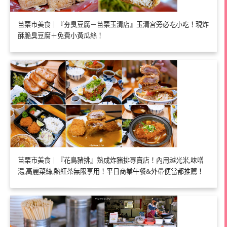
苗栗市美食｜『夯臭豆腐－苗栗玉清店』玉清宮旁必吃小吃！現炸
酥脆臭豆腐＋免費小黃瓜絲！
苗栗市美食｜『花鳥豬排』熟成炸豬排專賣店！內用越光米,味噌
湯,高麗菜絲,熱紅茶無限享用！平日商業午餐&外帶便當都推薦！