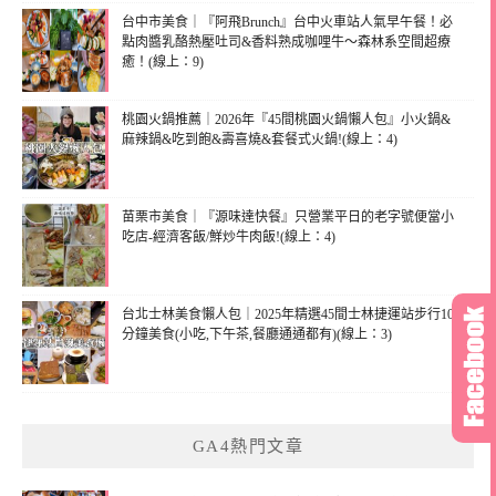
台中市美食｜『阿飛Brunch』台中火車站人氣早午餐！必
點肉醬乳酪熱壓吐司&香料熟成咖哩牛～森林系空間超療
癒！(線上：9)
桃園火鍋推薦｜2026年『45間桃園火鍋懶人包』小火鍋&
麻辣鍋&吃到飽&壽喜燒&套餐式火鍋!(線上：4)
苗栗市美食｜『源味達快餐』只營業平日的老字號便當小
吃店-經濟客飯/鮮炒牛肉飯!(線上：4)
台北士林美食懶人包｜2025年精選45間士林捷運站步行10
分鐘美食(小吃,下午茶,餐廳通通都有)(線上：3)
GA4熱門文章