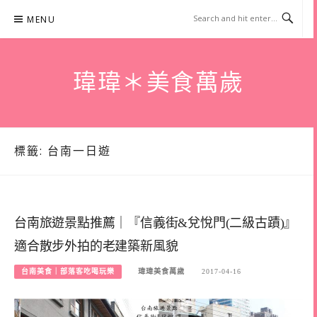
Skip
MENU
to
content
瑋瑋＊美食萬歲
標籤:
台南一日遊
台南旅遊景點推薦｜『信義街&兌悅門(二級古蹟)』
適合散步外拍的老建築新風貌
台南美食｜部落客吃喝玩樂
瑋瑋美食萬歲
2017-04-16