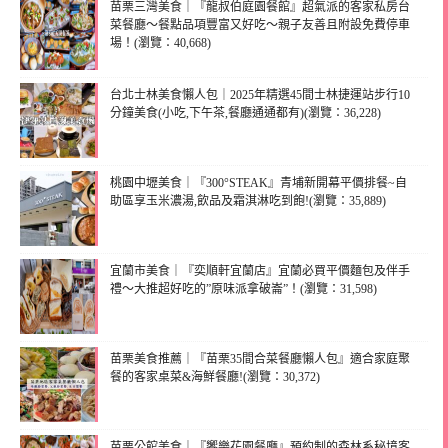
苗栗三灣美食｜『龍叔伯庭園餐館』超氣派的客家私房台
菜餐廳～餐點品項豐富又好吃～親子友善且附設免費停車
場！(瀏覽：40,668)
台北士林美食懶人包｜2025年精選45間士林捷運站步行10
分鐘美食(小吃,下午茶,餐廳通通都有)(瀏覽：36,228)
桃園中壢美食｜『300°STEAK』青埔新開幕平價排餐~自
助區享玉米濃湯,飲品及霜淇淋吃到飽!(瀏覽：35,889)
宜蘭市美食｜『奕順軒宜蘭店』宜蘭必買平價麵包及伴手
禮～大推超好吃的”原味派拿破崙”！(瀏覽：31,598)
苗栗美食推薦｜『苗栗35間合菜餐廳懶人包』適合家庭聚
餐的客家桌菜&海鮮餐廳!(瀏覽：30,372)
苗栗公館美食｜『饗樂花園餐廳』預約制的森林系秘境客