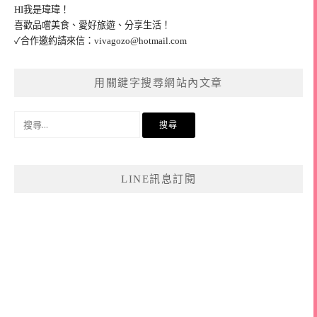
HI我是瑋瑋！
喜歡品嚐美食、愛好旅遊、分享生活！
✓合作邀約請來信：
vivagozo@hotmail.com
用關鍵字搜尋網站內文章
搜
尋
關
鍵
LINE訊息訂閱
字: