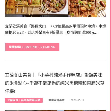
宜蘭礁溪美食「路邊烤肉」，CP值超高的平價現烤串燒，串燒
價格20元起，到店外帶享有9折優惠，疫情期間滿300元…
CONTINUE READING
宜蘭冬山美食｜『小華村純米手作粿店』驚豔美味
的米食點心~千萬不能錯過的純米黑糖糕和菜脯米草
仔粿!
宜蘭美食｜部落客吃喝玩樂
瑋瑋美食萬歲
2021-05-11