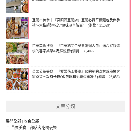
宜蘭市美食｜『奕順軒宜蘭店』宜蘭必買平價麵包及伴手
禮～大推超好吃的”原味派拿破崙”！(瀏覽：31,599)
苗栗美食推薦｜『苗栗35間合菜餐廳懶人包』適合家庭聚
餐的客家桌菜&海鮮餐廳!(瀏覽：30,409)
苗栗公館美食｜『饗樂花園餐廳』預約制的森林系秘境客
家桌菜～設有卡拉OK包廂和免費停車場！(瀏覽：26,053)
文章分類
展開全部
|
收合全部
苗栗美食｜部落客吃喝玩樂