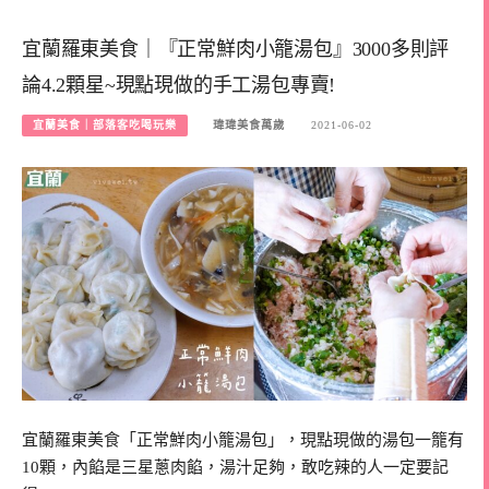
宜蘭羅東美食｜『正常鮮肉小籠湯包』3000多則評
論4.2顆星~現點現做的手工湯包專賣!
宜蘭美食｜部落客吃喝玩樂
瑋瑋美食萬歲
2021-06-02
宜蘭羅東美食「正常鮮肉小籠湯包」，現點現做的湯包一籠有
10顆，內餡是三星蔥肉餡，湯汁足夠，敢吃辣的人一定要記