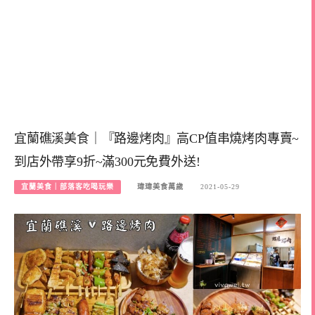
宜蘭礁溪美食｜『路邊烤肉』高CP值串燒烤肉專賣~
到店外帶享9折~滿300元免費外送!
宜蘭美食｜部落客吃喝玩樂
瑋瑋美食萬歲
2021-05-29