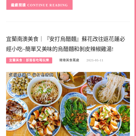
CONTINUE READING
宜蘭南澳美食｜『安打烏醋麵』蘇花改往返花蓮必
經小吃~簡單又美味的烏醋麵和剝皮辣椒雞湯!
宜蘭美食｜部落客吃喝玩樂
瑋瑋美食萬歲
2025-05-11