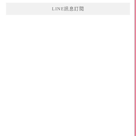
鍵
LINE訊息訂閱
字: