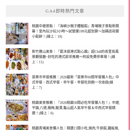
GA4即時熱門文章
桃園中壢景點｜『海嶼沙親子體驗館』青埔親子景點新開
幕！室內玩沙玩3小時～試營運199元超划算～加碼送荷蘭
小鬆餅！(線上：19)
新竹寶山美食｜『夏沐語港式點心園』超Chill的峇里島風
景觀餐廳~好吃的港式飲茶推薦～附設免費停車場！(線
上：11)
苗栗市早餐推薦｜2026最新「苗栗市60間早餐懶人包」中
式早餐、西式早餐、早午餐、早餐吃到飽一次收錄(線
上：7)
桃園美食推薦｜『2026桃園30間必吃早餐懶人包！』中壢,
平鎮,八德,楊梅,龍潭,龜山超人氣早午餐＆中西式早餐精
選！(線上：6)
桃園青埔美食懶人包｜精選15間小吃,燒肉,牛排館,鐵板燒,