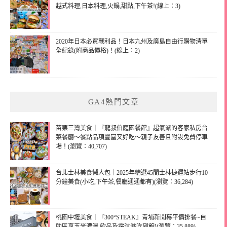
越式料理,日本料理,火鍋,甜點,下午茶!(線上：3)
2020年日本必買戰利品！日本九州及廣島自由行購物清單
全紀錄(附商品價格)！(線上：2)
GA4熱門文章
苗栗三灣美食｜『龍叔伯庭園餐館』超氣派的客家私房台
菜餐廳～餐點品項豐富又好吃～親子友善且附設免費停車
場！(瀏覽：40,707)
台北士林美食懶人包｜2025年精選45間士林捷運站步行10
分鐘美食(小吃,下午茶,餐廳通通都有)(瀏覽：36,284)
桃園中壢美食｜『300°STEAK』青埔新開幕平價排餐~自
助區享玉米濃湯,飲品及霜淇淋吃到飽!(瀏覽：35,889)