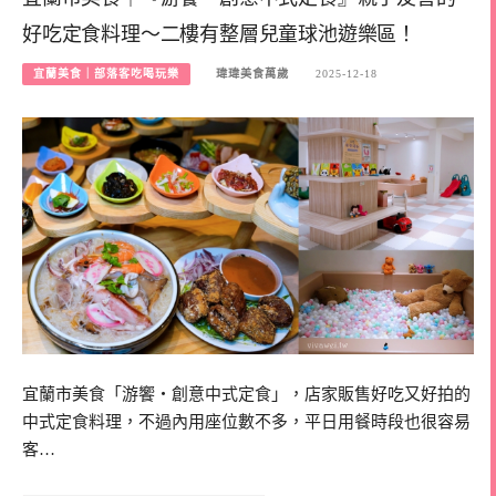
好吃定食料理～二樓有整層兒童球池遊樂區！
宜蘭美食｜部落客吃喝玩樂
瑋瑋美食萬歲
2025-12-18
宜蘭市美食「游饗・創意中式定食」，店家販售好吃又好拍的
中式定食料理，不過內用座位數不多，平日用餐時段也很容易
客…