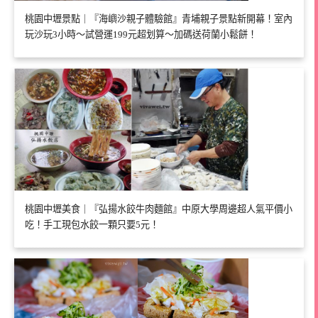
桃園中壢景點｜『海嶼沙親子體驗館』青埔親子景點新開幕！室內
玩沙玩3小時～試營運199元超划算～加碼送荷蘭小鬆餅！
桃園中壢美食｜『弘揚水餃牛肉麵館』中原大學周邊超人氣平價小
吃！手工現包水餃一顆只要5元！