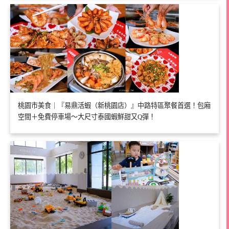
桃園市美食｜『易鼎活蝦（新桃園店）』中路特區聚餐首選！包廂
空間＋免費停車場～大尺寸泰國蝦鮮甜又Q彈！