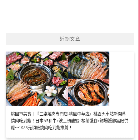
近期文章
桃園市美食｜『三柒燒肉專門店-桃園中華店』桃園火車站新開幕
燒肉吃到飽！日本A5和牛+波士頓龍蝦+松葉蟹腳+鱈場蟹腳無限供
應～1988元頂級燒肉吃到飽推薦！