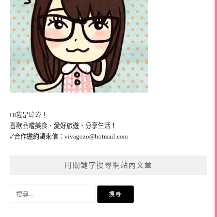
HI我是瑋瑋！
喜歡品嚐美食、愛好旅遊、分享生活！
✓合作邀約請來信：
vivagozo@hotmail.com
用關鍵字搜尋網站內文章
搜
尋
關