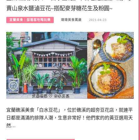
賣山泉水鹽滷豆花~搭配麥芽糖花生及粉圓~
宜蘭美食｜部落客吃喝玩樂
瑋瑋美食萬歲
2021-04-23
宜蘭礁溪美食「白水豆花」，位於礁溪的超夯豆花店，就連平
日都是滿滿的排隊人潮，生意非常好！他們家的的黃豆選用天
然…