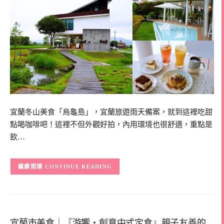
宜蘭冬山美食「烏龜島」，宜蘭旅遊雨天備案，就到這裡吃甜
點喝咖啡吧！這裡不但外觀好拍，內用環境也很舒適，重點是
飲…
CONTINUE READING
宜蘭市美食｜『游饗・創意中式定食』親子友善的