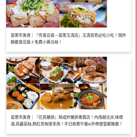
苗栗市美食｜『夯臭豆腐－苗栗玉清店』玉清宮旁必吃小吃！現炸
酥脆臭豆腐＋免費小黃瓜絲！
苗栗市美食｜『花鳥豬排』熟成炸豬排專賣店！內用越光米,味噌
湯,高麗菜絲,熱紅茶無限享用！平日商業午餐&外帶便當都推薦！