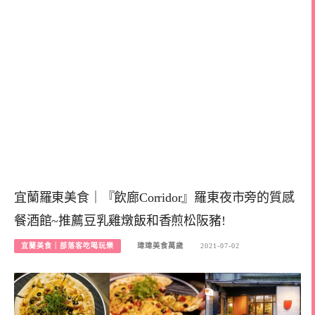
宜蘭羅東美食｜『飲廊Corridor』羅東夜市旁的質感
餐酒館~推薦豆乳雞燉飯和香煎松阪豬!
宜蘭美食｜部落客吃喝玩樂
瑋瑋美食萬歲
2021-07-02