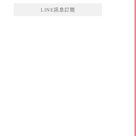
鍵
LINE訊息訂閱
字: