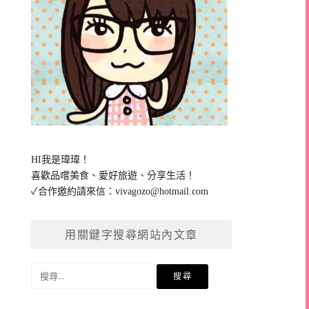
HI我是瑋瑋！
喜歡品嚐美食、愛好旅遊、分享生活！
✓合作邀約請來信：
vivagozo@hotmail.com
用關鍵字搜尋網站內文章
搜
尋
關