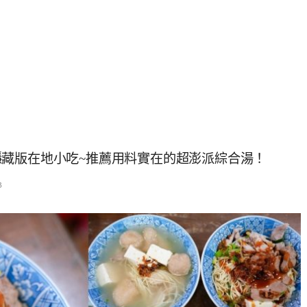
藏版在地小吃~推薦用料實在的超澎派綜合湯！
3