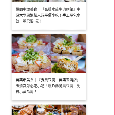
桃園中壢美食｜『弘揚水餃牛肉麵館』中
原大學周邊超人氣平價小吃！手工現包水
餃一顆只要5元！
苗栗市美食｜『夯臭豆腐－苗栗玉清店』
玉清宮旁必吃小吃！現炸酥脆臭豆腐＋免
費小黃瓜絲！