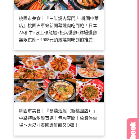
桃園市美食｜『三柒燒肉專門店-桃園中華
店』桃園火車站新開幕燒肉吃到飽！日本
A5和牛+波士頓龍蝦+松葉蟹腳+鱈場蟹腳
無限供應～1988元頂級燒肉吃到飽推薦！
桃園市美食｜『易鼎活蝦（新桃園店）』
中路特區聚餐首選！包廂空間＋免費停車
場～大尺寸泰國蝦鮮甜又Q彈！