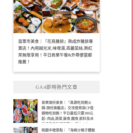
苗栗市美食｜『花鳥豬排』熟成炸豬排專
賣店！內用越光米,味噌湯,高麗菜絲,熱紅
茶無限享用！平日商業午餐&外帶便當都
推薦！
GA4即時熱門文章
苗栗頭份美食｜『真涮吃到飽火
鍋-頭份旗艦店』交流道旁高CP值
鍋物吃到飽！平日最低只要399元
起~肉品,蔬菜,飯食,麵食,飲料及冰
品任你自助吃到飽！(線上：9)
桃園中壢景點｜『海嶼沙親子體驗