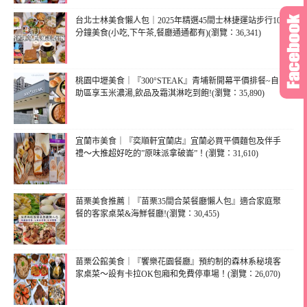
台北士林美食懶人包｜2025年精選45間士林捷運站步行10
分鐘美食(小吃,下午茶,餐廳通通都有)(瀏覽：36,341)
桃園中壢美食｜『300°STEAK』青埔新開幕平價排餐~自
助區享玉米濃湯,飲品及霜淇淋吃到飽!(瀏覽：35,890)
宜蘭市美食｜『奕順軒宜蘭店』宜蘭必買平價麵包及伴手
禮～大推超好吃的”原味派拿破崙”！(瀏覽：31,610)
苗栗美食推薦｜『苗栗35間合菜餐廳懶人包』適合家庭聚
餐的客家桌菜&海鮮餐廳!(瀏覽：30,455)
苗栗公館美食｜『饗樂花園餐廳』預約制的森林系秘境客
家桌菜～設有卡拉OK包廂和免費停車場！(瀏覽：26,070)