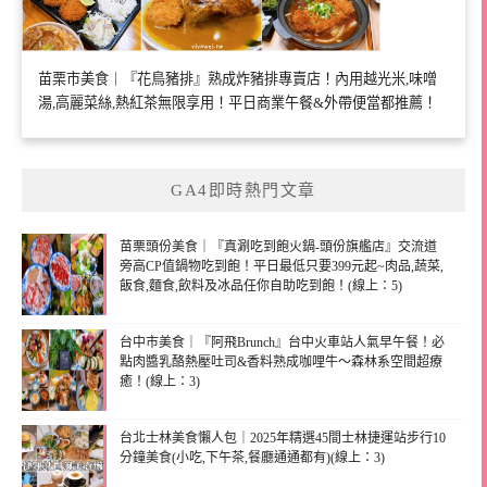
苗栗市美食｜『花鳥豬排』熟成炸豬排專賣店！內用越光米,味噌
湯,高麗菜絲,熱紅茶無限享用！平日商業午餐&外帶便當都推薦！
GA4即時熱門文章
苗栗頭份美食｜『真涮吃到飽火鍋-頭份旗艦店』交流道
旁高CP值鍋物吃到飽！平日最低只要399元起~肉品,蔬菜,
飯食,麵食,飲料及冰品任你自助吃到飽！(線上：5)
台中市美食｜『阿飛Brunch』台中火車站人氣早午餐！必
點肉醬乳酪熱壓吐司&香料熟成咖哩牛～森林系空間超療
癒！(線上：3)
台北士林美食懶人包｜2025年精選45間士林捷運站步行10
分鐘美食(小吃,下午茶,餐廳通通都有)(線上：3)