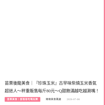
苗栗後龍美食｜『珍珠玉米』古早味柴燒玉米香氣
超迷人～秤重販售每斤80元～Q甜飽滿越吃越涮嘴！
苗栗美食｜部落客吃喝玩樂
瑋瑋美食萬歲
2026-07-06