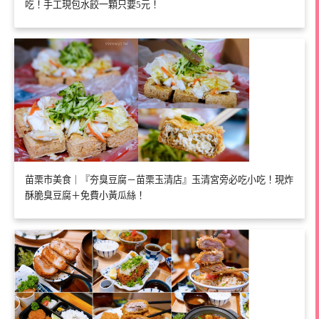
吃！手工現包水餃一顆只要5元！
苗栗市美食｜『夯臭豆腐－苗栗玉清店』玉清宮旁必吃小吃！現炸
酥脆臭豆腐＋免費小黃瓜絲！