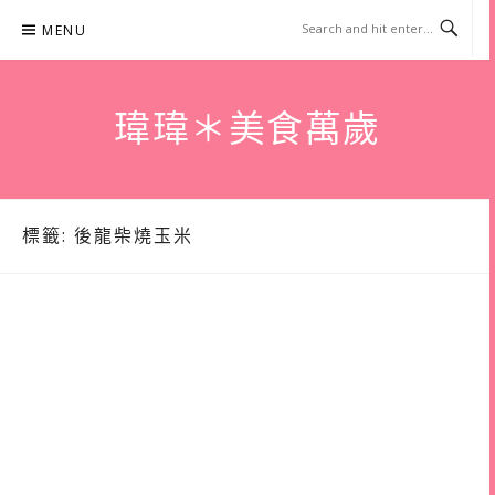
Skip
MENU
to
content
瑋瑋＊美食萬歲
標籤:
後龍柴燒玉米