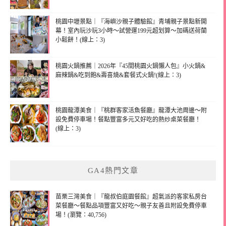
桃園中壢景點｜『海嶼沙親子體驗館』青埔親子景點新開
幕！室內玩沙玩3小時～試營運199元超划算～加碼送荷蘭
小鬆餅！(線上：3)
桃園火鍋推薦｜2026年『45間桃園火鍋懶人包』小火鍋&
麻辣鍋&吃到飽&壽喜燒&套餐式火鍋!(線上：3)
桃園龍潭美食｜『桃群客家活魚餐廳』龍潭大池周邊～附
設免費停車場！餐點豐富多元又好吃的熱炒桌菜餐廳！
(線上：3)
GA4熱門文章
苗栗三灣美食｜『龍叔伯庭園餐館』超氣派的客家私房台
菜餐廳～餐點品項豐富又好吃～親子友善且附設免費停車
場！(瀏覽：40,756)