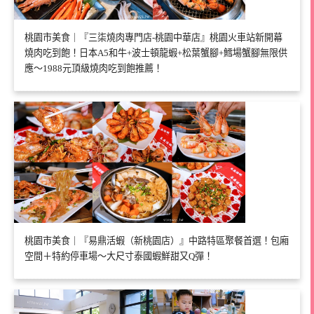
桃園市美食｜『三柒燒肉專門店-桃園中華店』桃園火車站新開幕
燒肉吃到飽！日本A5和牛+波士頓龍蝦+松葉蟹腳+鱈場蟹腳無限供
應～1988元頂級燒肉吃到飽推薦！
桃園市美食｜『易鼎活蝦（新桃園店）』中路特區聚餐首選！包廂
空間＋特約停車場～大尺寸泰國蝦鮮甜又Q彈！