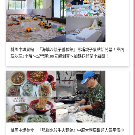
桃園中壢景點｜『海嶼沙親子體驗館』青埔親子景點新開幕！室內
玩沙玩3小時～試營運199元超划算～加碼送荷蘭小鬆餅！
桃園中壢美食｜『弘揚水餃牛肉麵館』中原大學周邊超人氣平價小