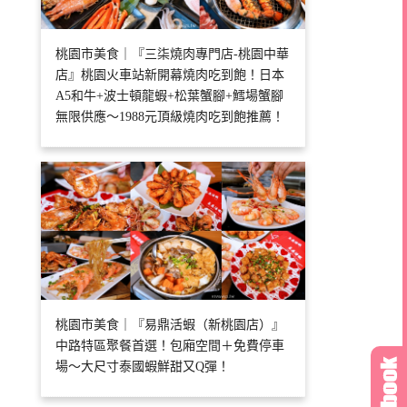
桃園市美食｜『三柒燒肉專門店-桃園中華
店』桃園火車站新開幕燒肉吃到飽！日本
A5和牛+波士頓龍蝦+松葉蟹腳+鱈場蟹腳
無限供應～1988元頂級燒肉吃到飽推薦！
桃園市美食｜『易鼎活蝦（新桃園店）』
中路特區聚餐首選！包廂空間＋免費停車
場～大尺寸泰國蝦鮮甜又Q彈！