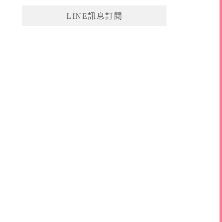
鍵
LINE訊息訂閱
字: