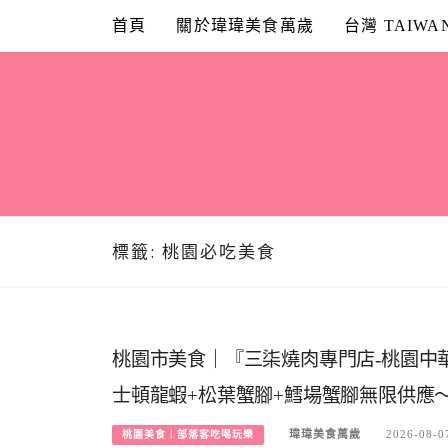
Skip
首頁
關於瑋瑋美食萬歲
台灣 TAIWA
to
content
標籤:
桃園必吃美食
桃園市美食｜『三柒燒肉專門店-桃園中
士頓龍蝦+松葉蟹腳+鱈場蟹腳無限供應～
瑋瑋美食萬歲
2026-08-0
桃園美食｜部落客吃喝玩樂