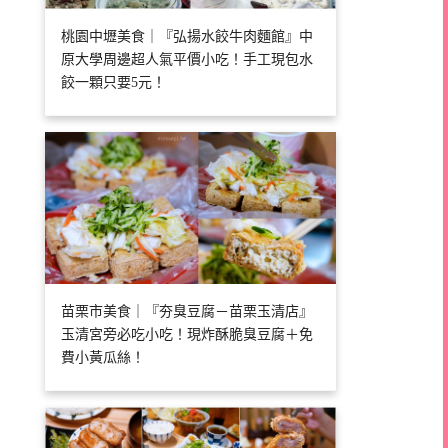
桃園中壢美食｜『弘揚水餃牛肉麵館』中
原大學周邊超人氣平價小吃！手工現包水
餃一顆只要5元！
苗栗市美食｜『夯臭豆腐－苗栗玉清店』
玉清宮旁必吃小吃！現炸酥脆臭豆腐＋免
費小黃瓜絲！