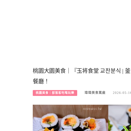
桃園大園美食｜『玉将食堂 교찬분식 |
餐廳！
瑋瑋美食萬歲
2026-05-1
桃園美食｜部落客吃喝玩樂