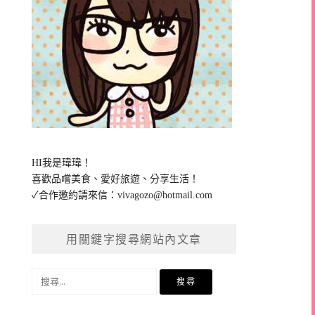
HI我是瑋瑋！
喜歡品嚐美食、愛好旅遊、分享生活！
✓合作邀約請來信：
vivagozo@hotmail.com
用關鍵字搜尋網站內文章
搜
尋
關