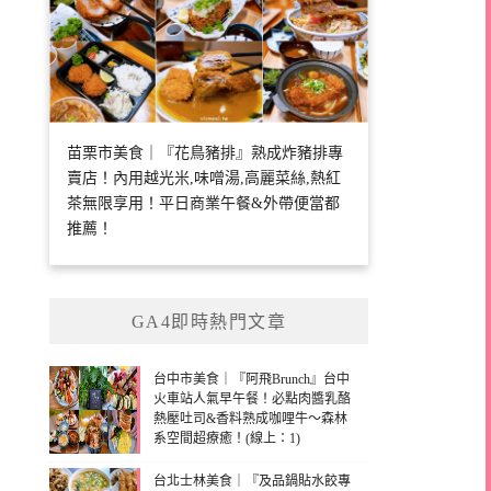
苗栗市美食｜『花鳥豬排』熟成炸豬排專
賣店！內用越光米,味噌湯,高麗菜絲,熱紅
茶無限享用！平日商業午餐&外帶便當都
推薦！
GA4即時熱門文章
台中市美食｜『阿飛Brunch』台中
火車站人氣早午餐！必點肉醬乳酪
熱壓吐司&香料熟成咖哩牛～森林
系空間超療癒！(線上：1)
台北士林美食｜『及品鍋貼水餃專