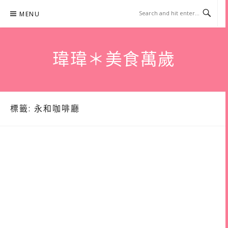
Skip
MENU
to
content
瑋瑋＊美食萬歲
標籤:
永和咖啡廳