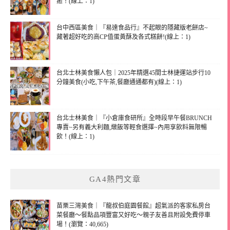
癒！(線上：1)
台中西區美食｜『易達食品行』不起眼的隱藏版老餅店~
藏著超好吃的高CP值蛋黃酥及各式糕餅!(線上：1)
台北士林美食懶人包｜2025年精選45間士林捷運站步行10
分鐘美食(小吃,下午茶,餐廳通通都有)(線上：1)
台北士林美食｜『小倉庫食研所』全時段早午餐BRUNCH
專賣~另有義大利麵,燉飯等輕食選擇~內用享飲料無限暢
飲！(線上：1)
GA4熱門文章
苗栗三灣美食｜『龍叔伯庭園餐館』超氣派的客家私房台
菜餐廳～餐點品項豐富又好吃～親子友善且附設免費停車
場！(瀏覽：40,665)