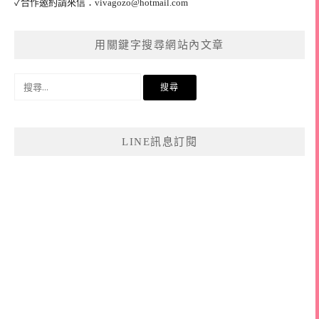
✓合作邀約請來信：
vivagozo@hotmail.com
用關鍵字搜尋網站內文章
搜
尋
關
鍵
LINE訊息訂閱
字: