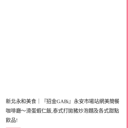
新北永和美食｜『招金GABi』永安市場站網美簡餐
咖啡廳～滑蛋蝦仁飯,泰式打拋豬炒泡麵及各式甜點
飲品!