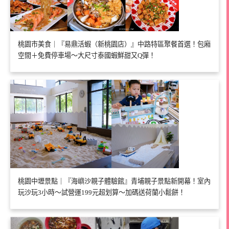
桃園市美食｜『易鼎活蝦（新桃園店）』中路特區聚餐首選！包廂
空間＋免費停車場～大尺寸泰國蝦鮮甜又Q彈！
桃園中壢景點｜『海嶼沙親子體驗館』青埔親子景點新開幕！室內
玩沙玩3小時～試營運199元超划算～加碼送荷蘭小鬆餅！