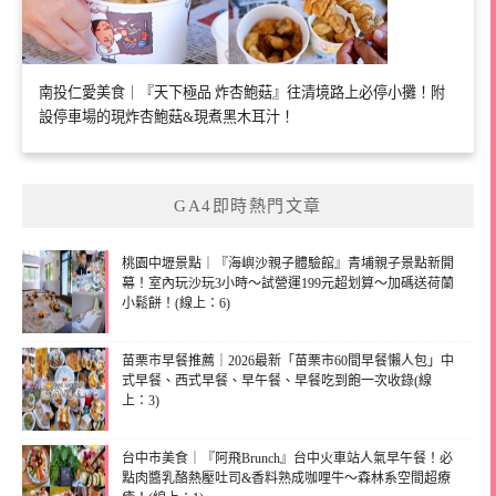
南投仁愛美食｜『天下極品 炸杏鮑菇』往清境路上必停小攤！附
設停車場的現炸杏鮑菇&現煮黑木耳汁！
GA4即時熱門文章
桃園中壢景點｜『海嶼沙親子體驗館』青埔親子景點新開
幕！室內玩沙玩3小時～試營運199元超划算～加碼送荷蘭
小鬆餅！(線上：6)
苗栗市早餐推薦｜2026最新「苗栗市60間早餐懶人包」中
式早餐、西式早餐、早午餐、早餐吃到飽一次收錄(線
上：3)
台中市美食｜『阿飛Brunch』台中火車站人氣早午餐！必
點肉醬乳酪熱壓吐司&香料熟成咖哩牛～森林系空間超療