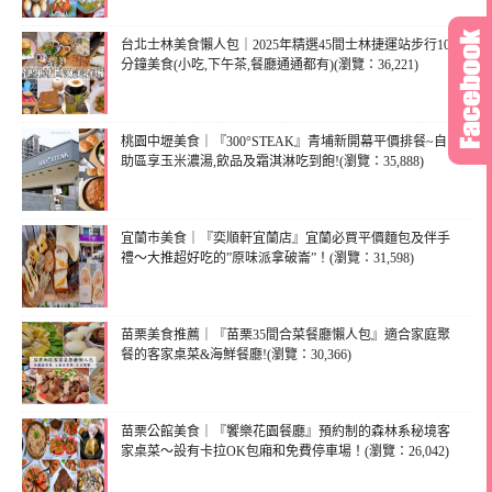
台北士林美食懶人包｜2025年精選45間士林捷運站步行10
分鐘美食(小吃,下午茶,餐廳通通都有)(瀏覽：36,221)
桃園中壢美食｜『300°STEAK』青埔新開幕平價排餐~自
助區享玉米濃湯,飲品及霜淇淋吃到飽!(瀏覽：35,888)
宜蘭市美食｜『奕順軒宜蘭店』宜蘭必買平價麵包及伴手
禮～大推超好吃的”原味派拿破崙”！(瀏覽：31,598)
苗栗美食推薦｜『苗栗35間合菜餐廳懶人包』適合家庭聚
餐的客家桌菜&海鮮餐廳!(瀏覽：30,366)
苗栗公館美食｜『饗樂花園餐廳』預約制的森林系秘境客
家桌菜～設有卡拉OK包廂和免費停車場！(瀏覽：26,042)