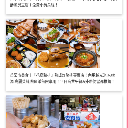
酥脆臭豆腐＋免費小黃瓜絲！
苗栗市美食｜『花鳥豬排』熟成炸豬排專賣店！內用越光米,味噌
湯,高麗菜絲,熱紅茶無限享用！平日商業午餐&外帶便當都推薦！