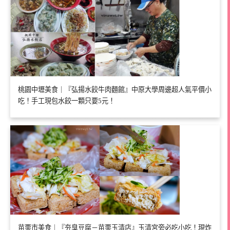
桃園中壢美食｜『弘揚水餃牛肉麵館』中原大學周邊超人氣平價小
吃！手工現包水餃一顆只要5元！
苗栗市美食｜『夯臭豆腐－苗栗玉清店』玉清宮旁必吃小吃！現炸