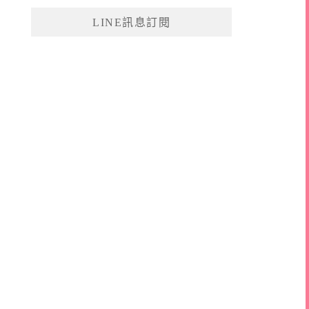
鍵
LINE訊息訂閱
字: