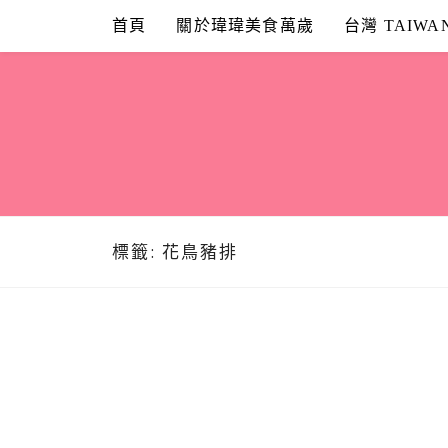
Skip
首頁
關於瑋瑋美食萬歲
台灣 TAIWA
to
content
標籤:
花鳥豬排