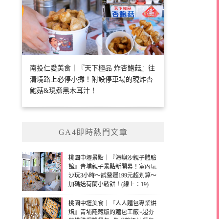
南投仁愛美食｜『天下極品 炸杏鮑菇』往
清境路上必停小攤！附設停車場的現炸杏
鮑菇&現煮黑木耳汁！
GA4即時熱門文章
桃園中壢景點｜『海嶼沙親子體驗
館』青埔親子景點新開幕！室內玩
沙玩3小時～試營運199元超划算～
加碼送荷蘭小鬆餅！(線上：19)
桃園中壢美食｜『人人麵包專業烘
焙』青埔隱藏版的麵包工廠~超夯