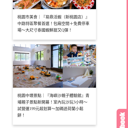
桃園市美食｜『易鼎活蝦（新桃園店）』
中路特區聚餐首選！包廂空間＋免費停車
場～大尺寸泰國蝦鮮甜又Q彈！
桃園中壢景點｜『海嶼沙親子體驗館』青
埔親子景點新開幕！室內玩沙玩3小時～
試營運199元超划算～加碼送荷蘭小鬆
餅！