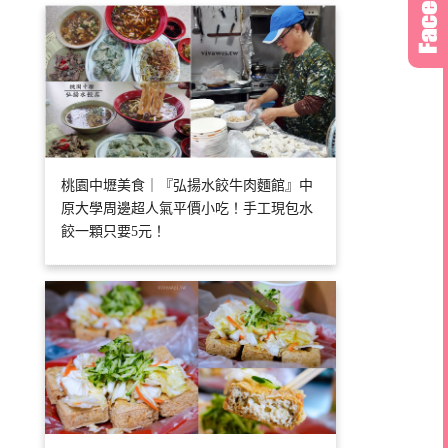
桃園中壢美食｜『弘揚水餃牛肉麵館』中
原大學周邊超人氣平價小吃！手工現包水
餃一顆只要5元！