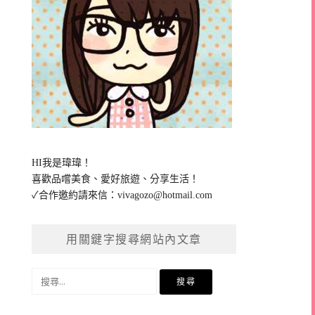
HI我是瑋瑋！
喜歡品嚐美食、愛好旅遊、分享生活！
✓合作邀約請來信：
vivagozo@hotmail.com
用關鍵字搜尋網站內文章
搜
尋
關