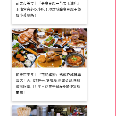
苗栗市美食｜『夯臭豆腐－苗栗玉清店』
玉清宮旁必吃小吃！現炸酥脆臭豆腐＋免
費小黃瓜絲！
苗栗市美食｜『花鳥豬排』熟成炸豬排專
賣店！內用越光米,味噌湯,高麗菜絲,熱紅
茶無限享用！平日商業午餐&外帶便當都
推薦！