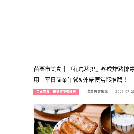
苗栗市美食｜『花鳥豬排』熟成炸豬排專
用！平日商業午餐&外帶便當都推薦！
瑋瑋美食萬歲
2026-07-2
苗栗美食｜部落客吃喝玩樂