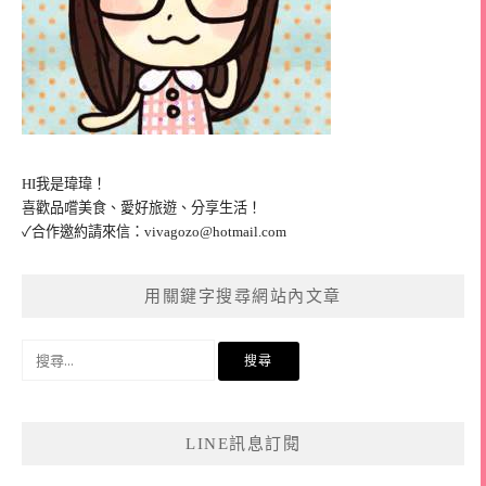
HI我是瑋瑋！
喜歡品嚐美食、愛好旅遊、分享生活！
✓合作邀約請來信：
vivagozo@hotmail.com
用關鍵字搜尋網站內文章
搜
尋
關
鍵
LINE訊息訂閱
字: