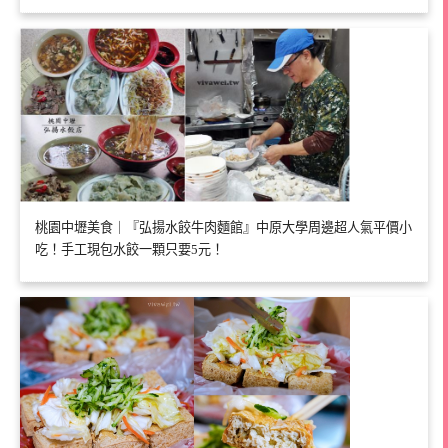
桃園中壢美食｜『弘揚水餃牛肉麵館』中原大學周邊超人氣平價小
吃！手工現包水餃一顆只要5元！