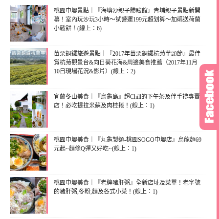
桃園中壢景點｜『海嶼沙親子體驗館』青埔親子景點新開
幕！室內玩沙玩3小時～試營運199元超划算～加碼送荷蘭
小鬆餅！(線上：6)
苗栗銅鑼旅遊景點｜『2017年苗栗銅鑼杭菊芋頭節』最佳
賞杭菊觀景台&向日葵花海&周邊美食推薦（2017年11月
10日現場花況&影片）(線上：2)
宜蘭冬山美食｜『烏龜島』超Chill的下午茶及伴手禮專賣
店！必吃提拉米蘇及肉桂捲！(線上：1)
桃園中壢美食｜『丸龜製麵-桃園SOGO中壢店』烏龍麵69
元起~麵條Q彈又好吃~(線上：1)
桃園中壢美食｜『老牌豬肝粥』全新店址及菜單！老字號
的豬肝粥,冬粉,麵及各式小菜！(線上：1)