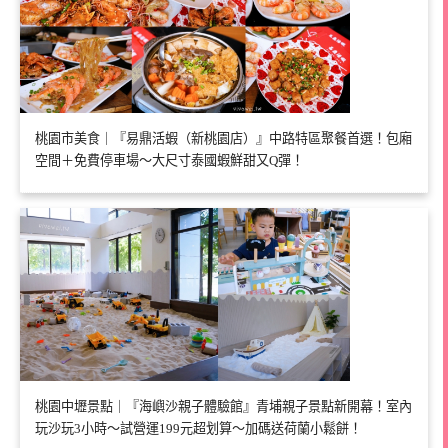
桃園市美食｜『易鼎活蝦（新桃園店）』中路特區聚餐首選！包廂
空間＋免費停車場～大尺寸泰國蝦鮮甜又Q彈！
桃園中壢景點｜『海嶼沙親子體驗館』青埔親子景點新開幕！室內
玩沙玩3小時～試營運199元超划算～加碼送荷蘭小鬆餅！