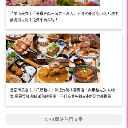
苗栗市美食｜『夯臭豆腐－苗栗玉清店』玉清宮旁必吃小吃！現炸
酥脆臭豆腐＋免費小黃瓜絲！
苗栗市美食｜『花鳥豬排』熟成炸豬排專賣店！內用越光米,味噌
湯,高麗菜絲,熱紅茶無限享用！平日商業午餐&外帶便當都推薦！
GA4即時熱門文章