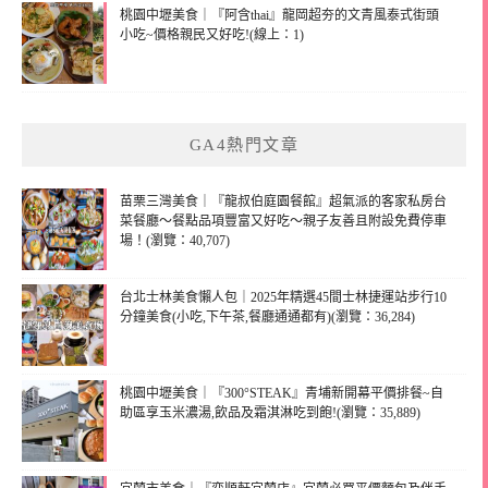
桃園中壢美食｜『阿含thai』龍岡超夯的文青風泰式街頭
小吃~價格親民又好吃!(線上：1)
GA4熱門文章
苗栗三灣美食｜『龍叔伯庭園餐館』超氣派的客家私房台
菜餐廳～餐點品項豐富又好吃～親子友善且附設免費停車
場！(瀏覽：40,707)
台北士林美食懶人包｜2025年精選45間士林捷運站步行10
分鐘美食(小吃,下午茶,餐廳通通都有)(瀏覽：36,284)
桃園中壢美食｜『300°STEAK』青埔新開幕平價排餐~自
助區享玉米濃湯,飲品及霜淇淋吃到飽!(瀏覽：35,889)