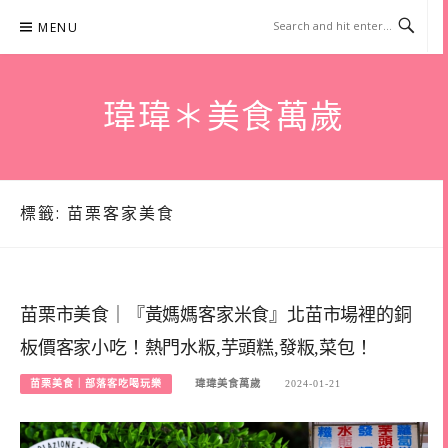
Skip
MENU
to
content
瑋瑋＊美食萬歲
標籤:
苗栗客家美食
苗栗市美食｜『黃媽媽客家米食』北苗市場裡的銅
板價客家小吃！熱門水粄,芋頭糕,發粄,菜包！
苗栗美食｜部落客吃喝玩樂
瑋瑋美食萬歲
2024-01-21