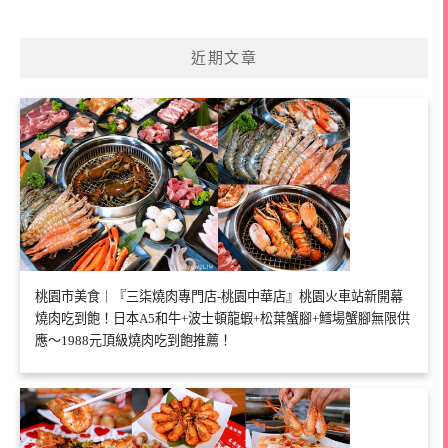
近期文章
桃園市美食｜『三柒燒肉專門店-桃園中華店』桃園火車站新開幕
燒肉吃到飽！日本A5和牛+波士頓龍蝦+松葉蟹腳+鱈場蟹腳無限供
應～1988元頂級燒肉吃到飽推薦！