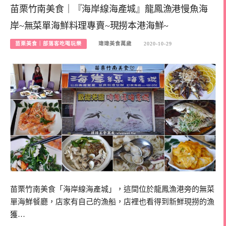
苗栗竹南美食｜『海岸線海產城』龍鳳漁港慢魚海
岸~無菜單海鮮料理專賣~現撈本港海鮮~
苗栗美食｜部落客吃喝玩樂
瑋瑋美食萬歲
2020-10-29
苗栗竹南美食「海岸線海產城」，這間位於龍鳳漁港旁的無菜
單海鮮餐廳，店家有自己的漁船，店裡也看得到新鮮現撈的漁
獲…