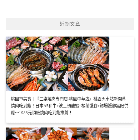
近期文章
桃園市美食｜『三柒燒肉專門店-桃園中華店』桃園火車站新開幕
燒肉吃到飽！日本A5和牛+波士頓龍蝦+松葉蟹腳+鱈場蟹腳無限供
應～1988元頂級燒肉吃到飽推薦！