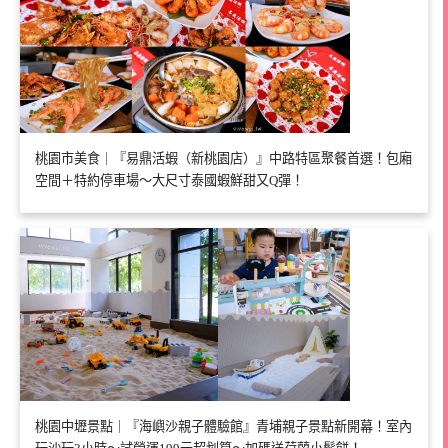
桃園市美食｜『易鼎活蝦（新桃園店）』中路特區聚餐首選！包廂
空間＋特約停車場～大尺寸泰國蝦鮮甜又Q彈！
桃園中壢景點｜『海嶼沙親子體驗館』青埔親子景點新開幕！室內