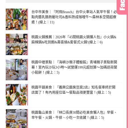
台中市美食｜『阿飛Brunch』台中火車站人氣早午餐！必
點肉醬乳酪熱壓吐司&香料熟成咖哩牛～森林系空間超療
癒！(線上：11)
桃園火鍋推薦｜2026年『45間桃園火鍋懶人包』小火鍋&
麻辣鍋&吃到飽&壽喜燒&套餐式火鍋!(線上：6)
桃園中壢景點｜『海嶼沙親子體驗館』青埔親子景點新開
幕！室內玩沙玩3小時～試營運199元超划算～加碼送荷蘭
小鬆餅！(線上：5)
桃園平鎮美食｜『義興公園臭豆腐2店』知名餐車終於開
店面了！有內用座位區～餐點品項更豐富！(線上：5)
桃園龜山美食｜『林口長庚30間必吃美食懶人包』早餐、
早午餐、火鍋、牛排、小吃一次收藏！(線上：5)