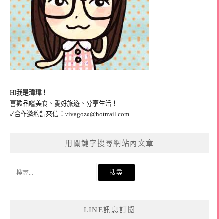
HI我是瑋瑋！
喜歡品嚐美食、愛好旅遊、分享生活！
✓合作邀約請來信：
vivagozo@hotmail.com
用關鍵字搜尋網站內文章
搜
尋
關
鍵
LINE訊息訂閱
字: