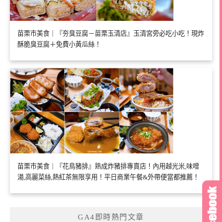
苗栗市美食｜『夯臭豆腐－苗栗玉清店』玉清宮旁必吃小吃！現炸
酥脆臭豆腐＋免費小黃瓜絲！
苗栗市美食｜『花鳥豬排』熟成炸豬排專賣店！內用越光米,味噌
湯,高麗菜絲,熱紅茶無限享用！平日商業午餐&外帶便當都推薦！
GA4即時熱門文章