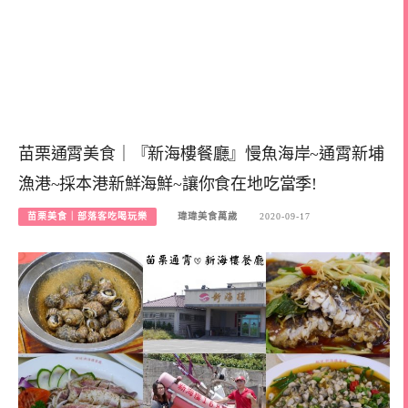
苗栗通霄美食｜『新海樓餐廳』慢魚海岸~通霄新埔
漁港~採本港新鮮海鮮~讓你食在地吃當季!
苗栗美食｜部落客吃喝玩樂
瑋瑋美食萬歲
2020-09-17