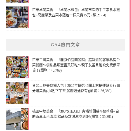
苗栗卓蘭美食｜『卓蘭水煎包』卓蘭市區的手工素食水煎
包~高麗菜及韭菜水煎包一個只賣15元!(線上：4)
GA4熱門文章
苗栗三灣美食｜『龍叔伯庭園餐館』超氣派的客家私房台
菜餐廳～餐點品項豐富又好吃～親子友善且附設免費停車
場！(瀏覽：40,768)
台北士林美食懶人包｜2025年精選45間士林捷運站步行10
分鐘美食(小吃,下午茶,餐廳通通都有)(瀏覽：36,360)
桃園中壢美食｜『300°STEAK』青埔新開幕平價排餐~自
助區享玉米濃湯,飲品及霜淇淋吃到飽!(瀏覽：35,891)