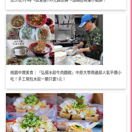
玩沙玩3小時～試營運199元超划算～加碼送荷蘭小鬆餅！
桃園中壢美食｜『弘揚水餃牛肉麵館』中原大學周邊超人氣平價小
吃！手工現包水餃一顆只要5元！