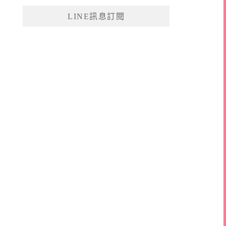
鍵
LINE訊息訂閱
字: