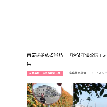
苗栗銅鑼旅遊景點｜『炮仗花海公園』20
集!
瑋瑋美食萬歲
2019-02-0
苗栗美食｜部落客吃喝玩樂