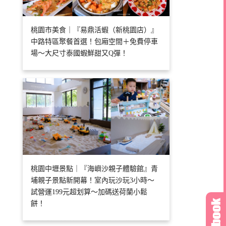
桃園市美食｜『易鼎活蝦（新桃園店）』
中路特區聚餐首選！包廂空間＋免費停車
場～大尺寸泰國蝦鮮甜又Q彈！
桃園中壢景點｜『海嶼沙親子體驗館』青
埔親子景點新開幕！室內玩沙玩3小時～
試營運199元超划算～加碼送荷蘭小鬆
餅！