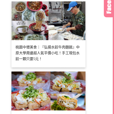
桃園中壢美食｜『弘揚水餃牛肉麵館』中
原大學周邊超人氣平價小吃！手工現包水
餃一顆只要5元！