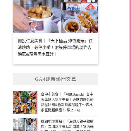
南投仁愛美食｜『天下極品 炸杏鮑菇』往
清境路上必停小攤！附設停車場的現炸杏
鮑菇&現煮黑木耳汁！
GA4即時熱門文章
台中市美食｜『阿飛Brunch』台中
火車站人氣早午餐！必點肉醬乳酪
熱壓吐司&香料熟成咖哩牛～森林
系空間超療癒！(線上：6)
桃園中壢景點｜『海嶼沙親子體驗
館』青埔親子景點新開幕！室內玩