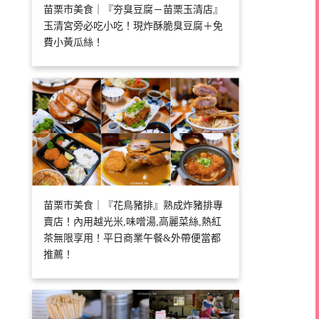
苗栗市美食｜『夯臭豆腐－苗栗玉清店』
玉清宮旁必吃小吃！現炸酥脆臭豆腐＋免
費小黃瓜絲！
苗栗市美食｜『花鳥豬排』熟成炸豬排專
賣店！內用越光米,味噌湯,高麗菜絲,熱紅
茶無限享用！平日商業午餐&外帶便當都
推薦！