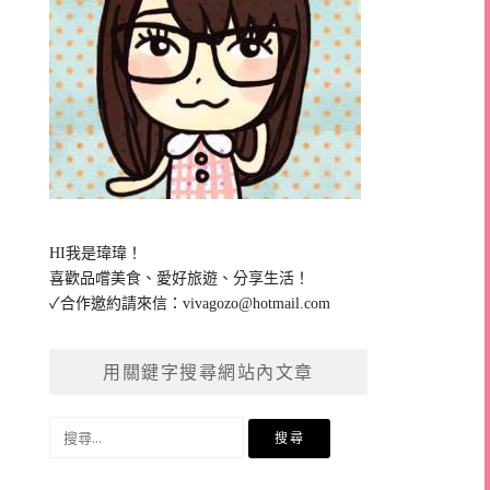
HI我是瑋瑋！
喜歡品嚐美食、愛好旅遊、分享生活！
✓合作邀約請來信：
vivagozo@hotmail.com
用關鍵字搜尋網站內文章
搜
尋
關