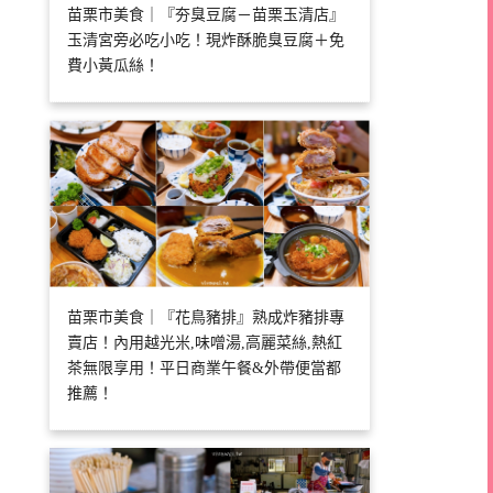
苗栗市美食｜『夯臭豆腐－苗栗玉清店』
玉清宮旁必吃小吃！現炸酥脆臭豆腐＋免
費小黃瓜絲！
苗栗市美食｜『花鳥豬排』熟成炸豬排專
賣店！內用越光米,味噌湯,高麗菜絲,熱紅
茶無限享用！平日商業午餐&外帶便當都
推薦！