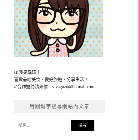
HI我是瑋瑋！
喜歡品嚐美食、愛好旅遊、分享生活！
✓合作邀約請來信：
vivagozo@hotmail.com
用關鍵字搜尋網站內文章
搜
尋
關