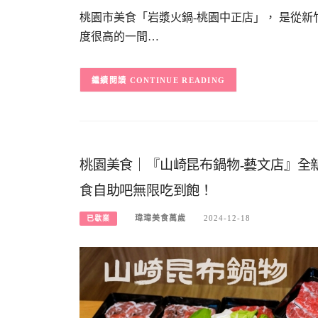
桃園市美食「岩漿火鍋-桃園中正店」， 是從
度很高的一間…
CONTINUE READING
桃園美食｜『山崎昆布鍋物-藝文店』全新
食自助吧無限吃到飽！
瑋瑋美食萬歲
2024-12-18
已歇業