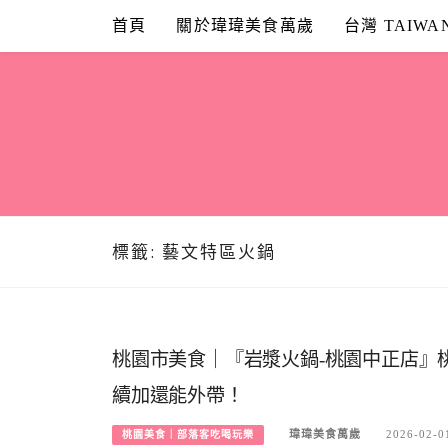
Skip
首頁
關於瑋瑋美食萬歲
台灣 TAIWA
to
content
標籤:
藝文特區火鍋
桃園市美食｜『岩漿火鍋-桃園中正店』
續加還能外帶！
瑋瑋美食萬歲
2026-02-0
桃園美食｜部落客吃喝玩樂