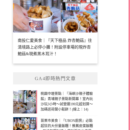
南投仁愛美食｜『天下極品 炸杏鮑菇』往
清境路上必停小攤！附設停車場的現炸杏
鮑菇&現煮黑木耳汁！
GA4即時熱門文章
桃園中壢景點｜『海嶼沙親子體驗
館』青埔親子景點新開幕！室內玩
沙玩3小時～試營運199元超划算～
加碼送荷蘭小鬆餅！(線上：14)
苗栗市美食｜『UBON廚房』必點
超狂的大份量飯糰！推薦皮蛋飯糰