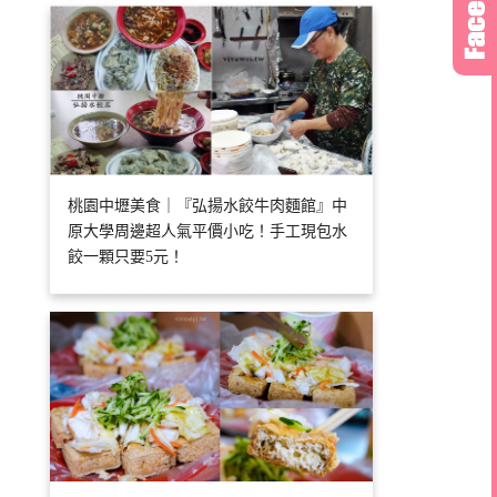
桃園中壢美食｜『弘揚水餃牛肉麵館』中
原大學周邊超人氣平價小吃！手工現包水
餃一顆只要5元！