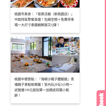
桃園市美食｜『易鼎活蝦（新桃園店）』
中路特區聚餐首選！包廂空間＋免費停車
場～大尺寸泰國蝦鮮甜又Q彈！
桃園中壢景點｜『海嶼沙親子體驗館』青
埔親子景點新開幕！室內玩沙玩3小時～
試營運199元超划算～加碼送荷蘭小鬆
餅！