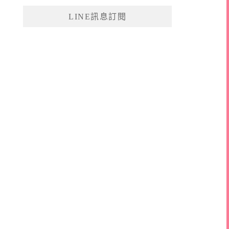
鍵
LINE訊息訂閱
字: