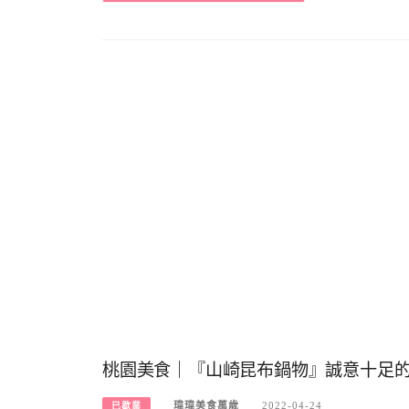
桃園美食｜『山崎昆布鍋物』誠意十足的自
瑋瑋美食萬歲
2022-04-24
已歇業