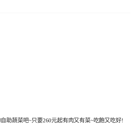
助蔬菜吧~只要260元起有肉又有菜~吃飽又吃好!